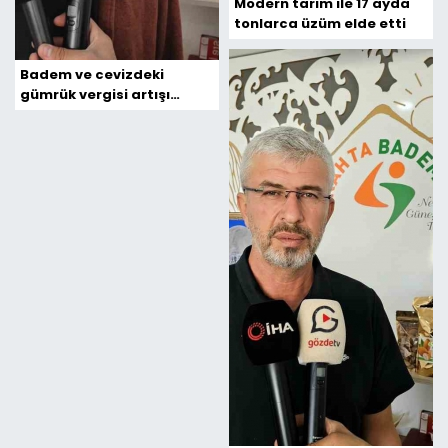
Modern tarım ile 17 ayda
tonlarca üzüm elde etti
Badem ve cevizdeki
gümrük vergisi artışı
Adıyamanlı üreticileri
sevindirdi