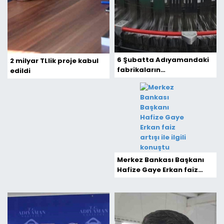
6 Şubatta Adıyamandaki
2 milyar TLlik proje kabul
fabrikaların
edildi
makinelerinden ses
gelmeyecek
Merkez Bankası Başkanı
Hafize Gaye Erkan faiz
artışı ile ilgili konuştu