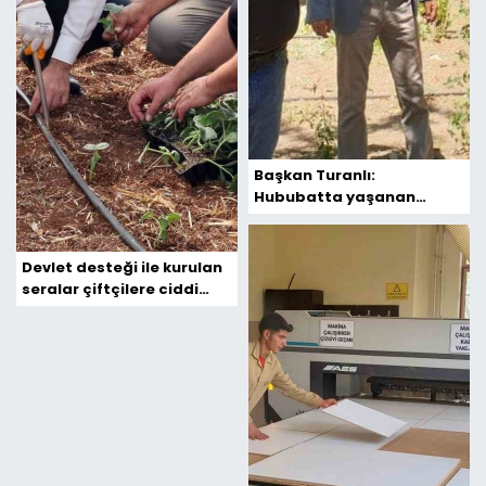
Başkan Turanlı:
Hububatta yaşanan
sıkıntı badem de
yaşanmasın
Devlet desteği ile kurulan
seralar çiftçilere ciddi
ekonomik katkı
sağlayacak