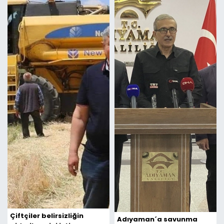
Çiftçiler belirsizliğin
Adıyaman´a savunma