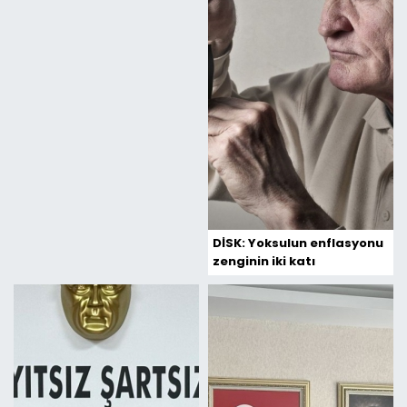
DİSK: Yoksulun enflasyonu
zenginin iki katı