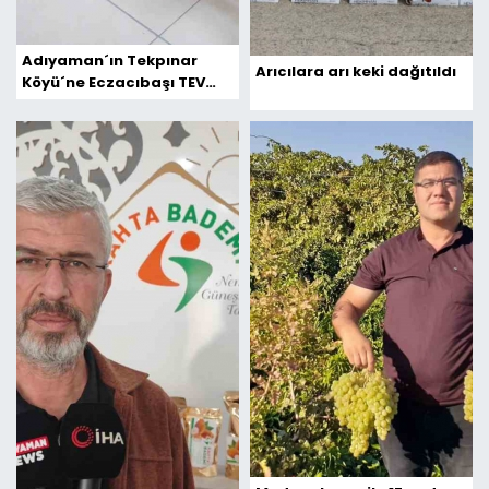
Adıyaman´ın Tekpınar
Arıcılara arı keki dağıtıldı
Köyü´ne Eczacıbaşı TEV
İlkokulu