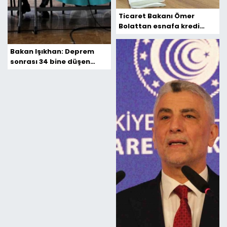
Ticaret Bakanı Ömer
Bolattan esnafa kredi
müjdesi
Bakan Işıkhan: Deprem
sonrası 34 bine düşen
Adıyamandaki sigortalı
kişi sayısı 82 bine yükseldi