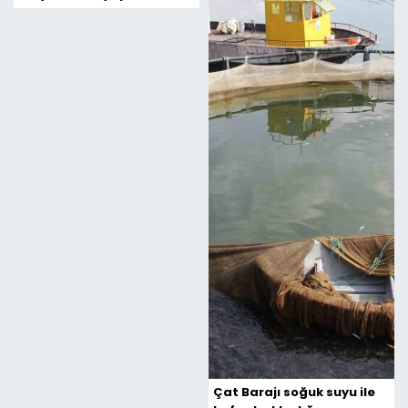
okulun protokolünü
imzaladı
Çat Barajı soğuk suyu ile