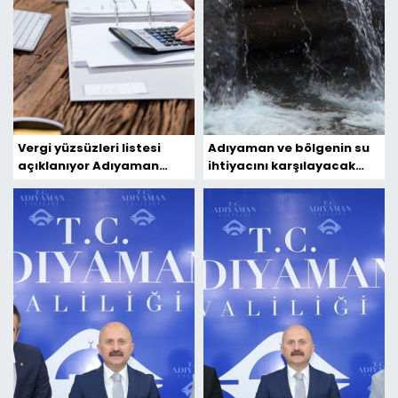
Vergi yüzsüzleri listesi
Adıyaman ve bölgenin su
açıklanıyor Adıyaman
ihtiyacını karşılayacak
kapsam dışında
Koçali ve Çetintepe
barajlarında önemli
gelişme