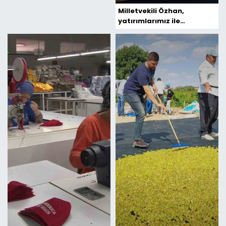
Milyar 300 Bin TL'
Milletvekili Özhan,
yatırımlarımız ile
Sanayimiz Güçleniyor