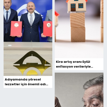
Kira artış oranı Eylül
enflasyon verileriyle
yeniden belirlendi: Oran
yüzde 63,47
Adıyamanda yöresel
lezzetler için önemli adım:
'İpekyolu Geçim Kaynağı
Tesisi' projesi imzalandı