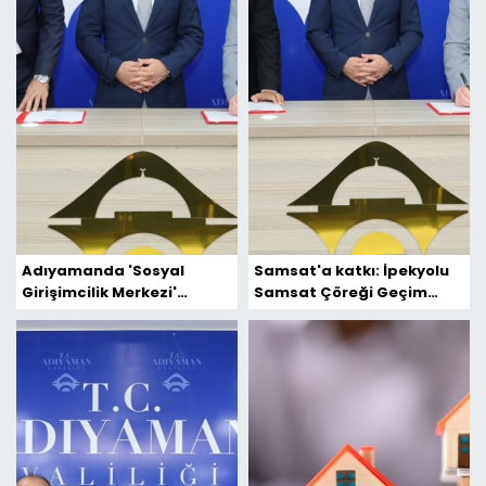
Adıyamanda 'Sosyal
Samsat'a katkı: İpekyolu
Girişimcilik Merkezi'
Samsat Çöreği Geçim
hayata geçiyor
Kaynağı Tesisi projesi
protokolü imzalandı