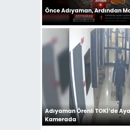
Önce Adıyaman, Ardından M
Adıyaman Örenli TOKİ’de Ayak
Kamerada