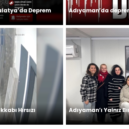
alatya’da Deprem
Adıyaman’da depre
kabı Hırsızı
Adıyaman’ı Yalnız B