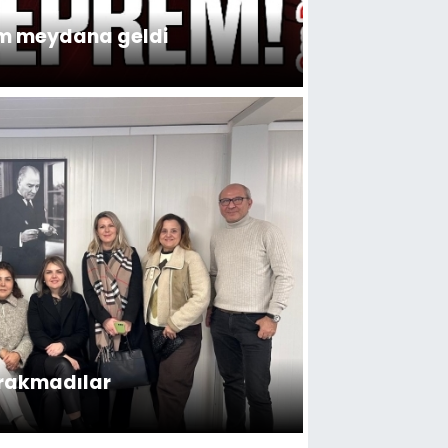
m meydana geldi
ırakmadılar