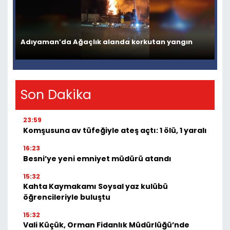
Adıyaman’da Ağaçlık alanda korkutan yangın
Son Dakika
23:59
Komşusuna av tüfeğiyle ateş açtı: 1 ölü, 1 yaralı
16:23
Besni’ye yeni emniyet müdürü atandı
15:32
Kahta Kaymakamı Soysal yaz kulübü
öğrencileriyle buluştu
15:32
Vali Küçük, Orman Fidanlık Müdürlüğü’nde