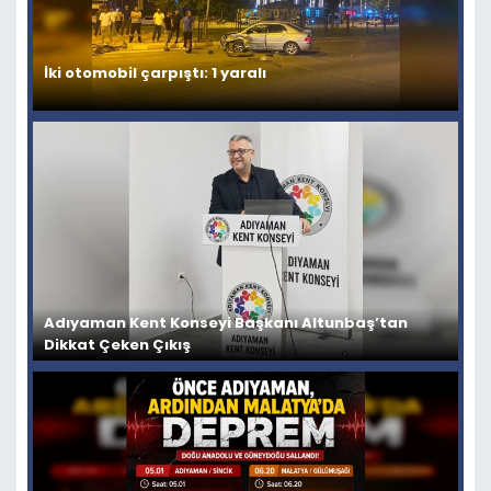
İki otomobil çarpıştı: 1 yaralı
Adıyaman Kent Konseyi Başkanı Altunbaş’tan
Dikkat Çeken Çıkış