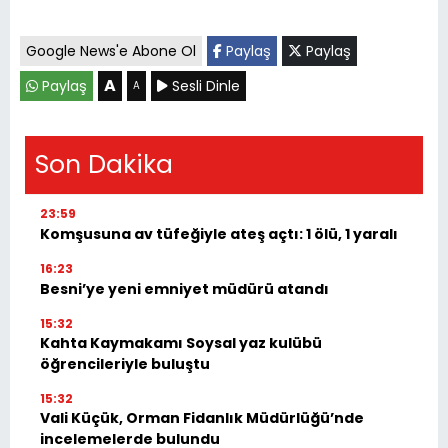
Google News'e Abone Ol
Paylaş
Paylaş
A
Paylaş
Sesli Dinle
A
Son Dakika
23:59
Komşusuna av tüfeğiyle ateş açtı: 1 ölü, 1 yaralı
16:23
Besni’ye yeni emniyet müdürü atandı
15:32
Kahta Kaymakamı Soysal yaz kulübü
öğrencileriyle buluştu
15:32
Vali Küçük, Orman Fidanlık Müdürlüğü’nde
incelemelerde bulundu