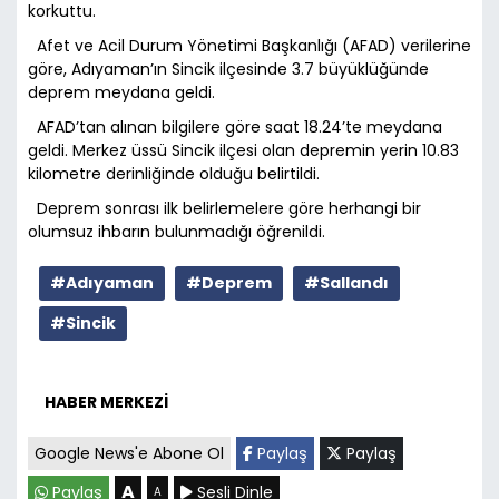
korkuttu.
Afet ve Acil Durum Yönetimi Başkanlığı (AFAD) verilerine
göre, Adıyaman’ın Sincik ilçesinde 3.7 büyüklüğünde
deprem meydana geldi.
AFAD’tan alınan bilgilere göre saat 18.24’te meydana
geldi. Merkez üssü Sincik ilçesi olan depremin yerin 10.83
kilometre derinliğinde olduğu belirtildi.
Deprem sonrası ilk belirlemelere göre herhangi bir
olumsuz ihbarın bulunmadığı öğrenildi.
#Adıyaman
#Deprem
#Sallandı
#Sincik
HABER MERKEZİ
Google News'e Abone Ol
Paylaş
Paylaş
A
Paylaş
Sesli Dinle
A