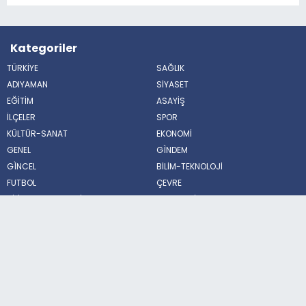
Kategoriler
TÜRKİYE
SAĞLIK
ADIYAMAN
SİYASET
EĞİTİM
ASAYİŞ
İLÇELER
SPOR
KÜLTÜR-SANAT
EKONOMİ
GENEL
GÌNDEM
GÌNCEL
BİLİM-TEKNOLOJİ
FUTBOL
ÇEVRE
BİLİM VE TEKNOLOJİ
HABERDE İNSAN
POLİTİKA
MAGAZİN
Sosyal Medya