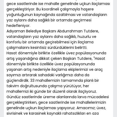
gece saatlerinde ise mahalle genelinde uçkun ilaçlaması
gerçekleştiriyor. Bu koordineli çalışmayla haşere
yoğunluğunun kaynağında azaltılması ve vatandaşların
yaz aylarını daha sağlıklı bir ortamda geçirmesi
hedefleniyor.
Adıyaman Belediye Başkanı Abdurrahman Tutdere,
vatandaşların yaz aylarını daha sağlıklı, huzurlu ve
konforlu bir ortamda geçirebilmesi için ilaçlama
çalışmalarını kesintisiz sürdürdüklerini belirtti.
Hasat dönemiyle birlikte özellikle üvez popülasyonunda
artış yaşandığına dikkat çeken Başkan Tutdere, "Hasat
dönemiyle birlikte özellikle üvez popülasyonunda
yaşanan artış nedeniyle ilaçlama ekiplerimizi ve araç
sayımızı artırarak sahadaki varlığımızı daha da
güçlendirdik. 33 mahallemizin tamamında planlı bir
takvim doğrultusunda çalışma yürütüyor, her
mahallemizi iki günde bir düzenli olarak ilaçlıyoruz.
Gündüz saatlerinde üreme alanlarında larva mücadelesi
gerçekleştirirken, gece saatlerinde ise mahallelerimizin
genelinde uçkun ilaçlaması yapıyoruz. Amacımız; üvez,
sivrisinek ve karasinek kaynaklı rahatsızlıkları en aza