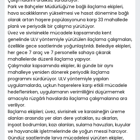
çalışmalarını aralıksız sürdürüyor.
Park ve Bahçeler Müdürlüğü’ne bağlı ilaçlama ekipleri,
hava sıcaklıklarının yükselmesi ve hasat dönemine bağlı
olarak artan haşere popülasyonuna karşı 33 mahallede
planlı ve periyodik bir çalışma yürütüyor.
Üvez ve sivrisinekle mücadele kapsamında kent
genelinde ULV yöntemiyle yürütülen ilaçlama çalışmaları,
özellikle gece saatlerinde yoğunlaştırıldı. Belediye ekipleri,
her gece 7 araç ve 7 personelle sahaya çıkarak
mahallelerde düzenli ilaçlama yapıyor.
Çalışmalar kapsamında ekipler, iki günde bir aynı
mahalleye yeniden dönerek periyodik ilaçlama
programını sürdürüyor. ULV yöntemiyle yapılan
uygulamalarda, uçkun haşerelere karşı etkili mücadele
hedeflenirken, uygulamanın verimliliğini düşürmemek
amacıyla rüzgârlı havalarda ilaçlama çalışmalarına ara
veriliyor.
İlaçlama ekipleri; üvez, sivrisinek ve karasineğin üreme
alanları arasında yer alan dere yatakları, su akarları,
inşaat bodrumları, kazı alanları, sulama havuzları, kuyular
ve hayvancılık işletmelerinde de yoğun mesai harcıyor.
Gündüz saatlerinde larva mücadelesi yürüten ekipler,