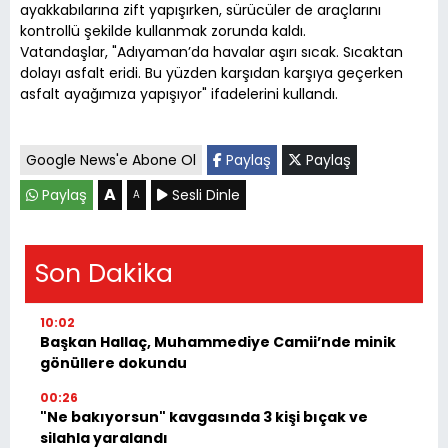
ayakkabılarına zift yapışırken, sürücüler de araçlarını
kontrollü şekilde kullanmak zorunda kaldı.
Vatandaşlar, "Adıyaman’da havalar aşırı sıcak. Sıcaktan
dolayı asfalt eridi. Bu yüzden karşıdan karşıya geçerken
asfalt ayağımıza yapışıyor" ifadelerini kullandı.
Google News'e Abone Ol
Paylaş
Paylaş
A
Paylaş
Sesli Dinle
A
Son Dakika
10:02
Başkan Hallaç, Muhammediye Camii’nde minik
gönüllere dokundu
00:26
"Ne bakıyorsun" kavgasında 3 kişi bıçak ve
silahla yaralandı