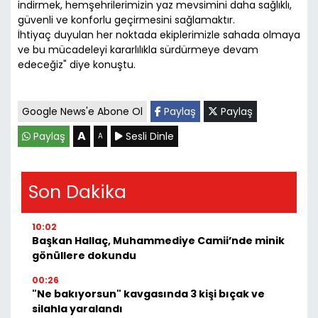
indirmek, hemşehrilerimizin yaz mevsimini daha sağlıklı,
güvenli ve konforlu geçirmesini sağlamaktır.
İhtiyaç duyulan her noktada ekiplerimizle sahada olmaya
ve bu mücadeleyi kararlılıkla sürdürmeye devam
edeceğiz" diye konuştu.
Google News'e Abone Ol
Paylaş
Paylaş
A
Paylaş
Sesli Dinle
A
Son Dakika
10:02
Başkan Hallaç, Muhammediye Camii’nde minik
gönüllere dokundu
00:26
"Ne bakıyorsun" kavgasında 3 kişi bıçak ve
silahla yaralandı