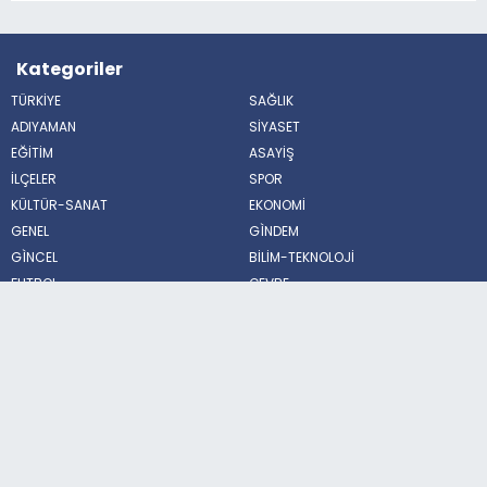
Kategoriler
TÜRKİYE
SAĞLIK
ADIYAMAN
SİYASET
EĞİTİM
ASAYİŞ
İLÇELER
SPOR
KÜLTÜR-SANAT
EKONOMİ
GENEL
GÌNDEM
GÌNCEL
BİLİM-TEKNOLOJİ
FUTBOL
ÇEVRE
BİLİM VE TEKNOLOJİ
HABERDE İNSAN
POLİTİKA
MAGAZİN
Sosyal Medya
© Bütün hakları saklıdır. Adıyaman Gündemi
Haber Yazılımı