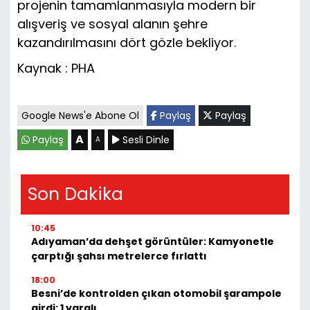
projenin tamamlanmasıyla modern bir
alışveriş ve sosyal alanın şehre
kazandırılmasını dört gözle bekliyor.
Kaynak : PHA
Google News'e Abone Ol
Paylaş
Paylaş
A
Paylaş
Sesli Dinle
A
Son Dakika
10:45
Adıyaman’da dehşet görüntüler: Kamyonetle
çarptığı şahsı metrelerce fırlattı
18:00
Besni’de kontrolden çıkan otomobil şarampole
girdi: 1 yaralı