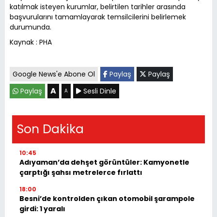
katılmak isteyen kurumlar, belirtilen tarihler arasında
başvurularını tamamlayarak temsilcilerini belirlemek
durumunda.
Kaynak : PHA
Google News'e Abone Ol
Paylaş
Paylaş
A
Paylaş
Sesli Dinle
A
Son Dakika
10:45
Adıyaman’da dehşet görüntüler: Kamyonetle
çarptığı şahsı metrelerce fırlattı
18:00
Besni’de kontrolden çıkan otomobil şarampole
girdi: 1 yaralı