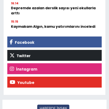
16:14
Depremde azalan derslik sayısı yeni okullarla
arttı
15:15
Kaymakam Algın, kamu yatırımlarını inceledi
Facebook
Twitter
İnstagram
Youtube
HABERDE İNSAN