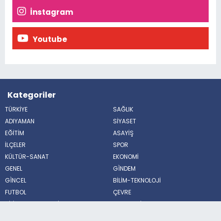
İnstagram
Youtube
Kategoriler
TÜRKİYE
SAĞLIK
ADIYAMAN
SİYASET
EĞİTİM
ASAYİŞ
İLÇELER
SPOR
KÜLTÜR-SANAT
EKONOMİ
GENEL
GÌNDEM
GÌNCEL
BİLİM-TEKNOLOJİ
FUTBOL
ÇEVRE
BİLİM VE TEKNOLOJİ
HABERDE İNSAN
POLİTİKA
MAGAZİN