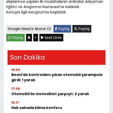
ekiplerince yapılan ilk müdahalenin ardından Adıyaman
Eğitim ve Araştırma Hastanesi’ne kaldırıldı.
Konuyla ilgili soruşturma başlatıldı.
Google News'e Abone Ol
Paylaş
Paylaş
A
Paylaş
Sesli Dinle
A
Son Dakika
18:00
Besni’de kontrolden çıkan otomobil şarampole
girdi: 1 yaralı
17:06
Otomobil ile motosiklet çarpıştı: 2 yaralı
16:17
Halı sahada klima konforu