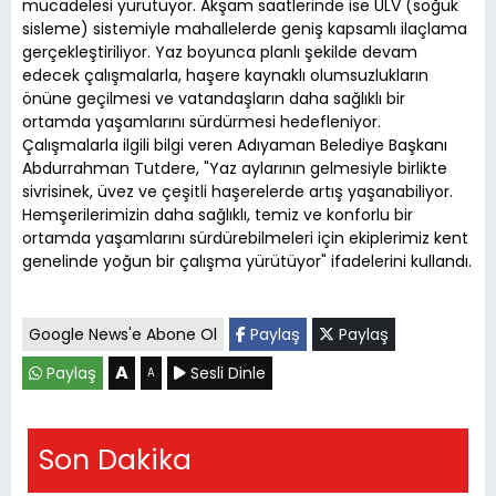
mücadelesi yürütüyor. Akşam saatlerinde ise ULV (soğuk
sisleme) sistemiyle mahallelerde geniş kapsamlı ilaçlama
gerçekleştiriliyor. Yaz boyunca planlı şekilde devam
edecek çalışmalarla, haşere kaynaklı olumsuzlukların
önüne geçilmesi ve vatandaşların daha sağlıklı bir
ortamda yaşamlarını sürdürmesi hedefleniyor.
Çalışmalarla ilgili bilgi veren Adıyaman Belediye Başkanı
Abdurrahman Tutdere, "Yaz aylarının gelmesiyle birlikte
sivrisinek, üvez ve çeşitli haşerelerde artış yaşanabiliyor.
Hemşerilerimizin daha sağlıklı, temiz ve konforlu bir
ortamda yaşamlarını sürdürebilmeleri için ekiplerimiz kent
genelinde yoğun bir çalışma yürütüyor" ifadelerini kullandı.
Google News'e Abone Ol
Paylaş
Paylaş
A
Paylaş
Sesli Dinle
A
Son Dakika