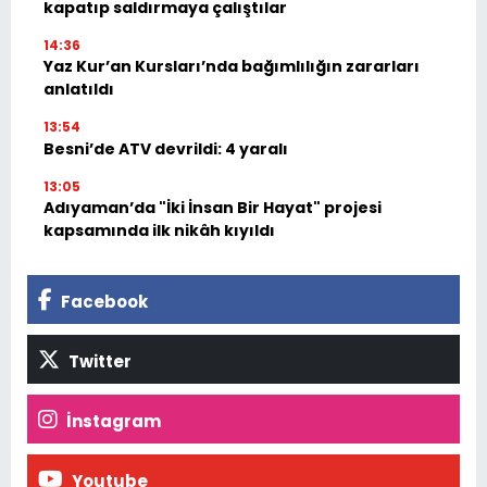
kapatıp saldırmaya çalıştılar
14:36
Yaz Kur’an Kursları’nda bağımlılığın zararları
anlatıldı
13:54
Besni’de ATV devrildi: 4 yaralı
13:05
Adıyaman’da "İki İnsan Bir Hayat" projesi
kapsamında ilk nikâh kıyıldı
Facebook
Twitter
İnstagram
Youtube