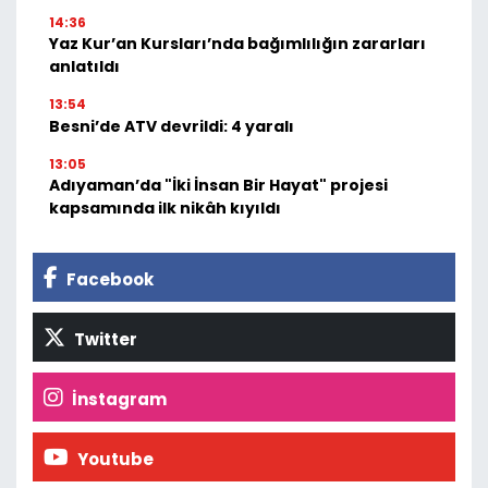
14:36
Yaz Kur’an Kursları’nda bağımlılığın zararları
anlatıldı
13:54
Besni’de ATV devrildi: 4 yaralı
13:05
Adıyaman’da "İki İnsan Bir Hayat" projesi
kapsamında ilk nikâh kıyıldı
Facebook
Twitter
İnstagram
Youtube