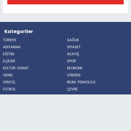
Kategoriler
TÜRKİYE
SAĞLIK
ADIYAMAN
SİYASET
EĞİTİM
ASAYİŞ
İLÇELER
SPOR
KÜLTÜR-SANAT
EKONOMİ
GENEL
GÌNDEM
GÌNCEL
BİLİM-TEKNOLOJİ
FUTBOL
ÇEVRE
BİLİM VE TEKNOLOJİ
HABERDE İNSAN
POLİTİKA
MAGAZİN
Sosyal Medya