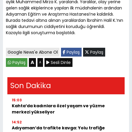
aylık Muhammed Mirza K. yaralandı. Yaralılar, olay yerine
gelen sağlık ekiplerince yapılan ilk müdahalenin ardından
Adıyaman Eğitim ve Araştırma Hastanesi’ne kaldırıldı.
Burada tedavi altına alınan yaralılardan İbrahim Halil K.’nın
sağlık durumunun ciddiyetini koruduğu öğrenildi.
Kazayla ilgili soruşturma başlatıldı.
Google News'e Abone Ol
Paylaş
Paylaş
A
Paylaş
Sesli Dinle
A
Son Dakika
15:03
Kahta’da kadınlara özel yaşam ve yüzme
merkezi yükseliyor
14:52
Adıyaman’da trafikte kavga: Yolu trafiğe