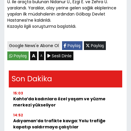
U. ile araçta bulunan Nidanur U., Ezgi E. ve Zehra U.
yaralandı. Yaralılar, olay yerine gelen sağlık ekiplerince
yapılan ilk müdahalenin ardından Gölbaşı Devlet
Hastanesi’ne kaldırıldı.
Kazayla ilgili soruşturma başlatıldı.
Google News'e Abone Ol
Paylaş
Paylaş
A
Paylaş
Sesli Dinle
A
Son Dakika
15:03
Kahta’da kadınlara özel yaşam ve yüzme
merkezi yükseliyor
14:52
Adıyaman’da trafikte kavga: Yolu trafiğe
kapatıp saldırmaya çalıştılar