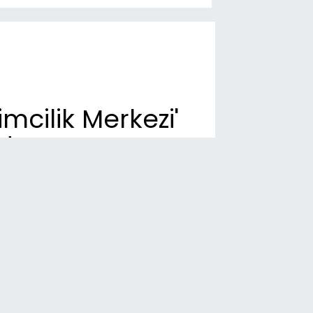
mcilik Merkezi'
dı
n Dakika
00
sni’de kontrolden çıkan otomobil
ampole girdi: 1 yaralı
06