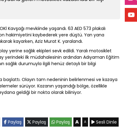
u TOKİ Kavşağı mevkiinde yaşandı. 63 AED 573 plakalı
iyon hakimiyetini kaybederek yere düştü. Yan yana
çıkarak kayarken, Aziz Murat K. yaralandı.
ay yerine sağlık ekipleri sevk edildi. Yaralı motosiklet
 olay yerindeki ilk müdahalesinin ardından Adıyaman Eğitim
ın sağlık durumuyla ilgili henüz detaylı bir bilgi
urma başlattı. Olayın tam nedeninin belirlenmesi ve kazaya
ncelemeler sürüyor. Kazanın yaşandığı bölge, özellikle
eydana geldiği bir nokta olarak biliniyor.
A
Paylaş
Paylaş
Paylaş
Sesli Dinle
A