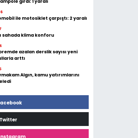
ampole girdi: 1 yaralı
06
mobil ile motosiklet çarpıştı: 2 yaralı
7
ı sahada klima konforu
4
remde azalan derslik sayısı yeni
llarla arttı
5
makam Algın, kamu yatırımlarını
eledi
acebook
Twitter
İnstagram