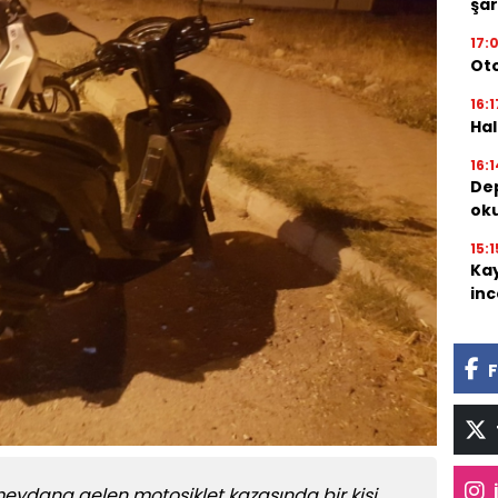
şar
17:
Oto
16:1
Hal
16:1
Dep
oku
15:1
Kay
inc
F
eydana gelen motosiklet kazasında bir kişi