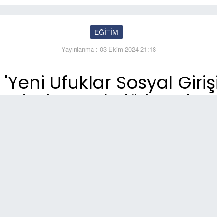
EĞİTİM
Yayınlanma : 03 Ekim 2024 21:18
Yeni Ufuklar Sosyal Girişi
projesi protokolü imzalan
So
18:
Be
şar
17: