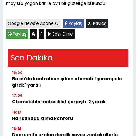
mayısta yağan kar ile ayrı bir güzelliğe büründü.
Google News'e Abone Ol
Paylaş
Paylaş
A
Paylaş
Sesli Dinle
A
Son Dakika
18:00
Besni’de kontrolden çıkan otomobil şarampole
girdi: 1 yaralı
17:06
Otomobil ile motosiklet çarpıştı: 2 yaralı
16:17
Halı sahada klima konforu
16:14
Depremde azalan derslik sayısı yeni okullarla