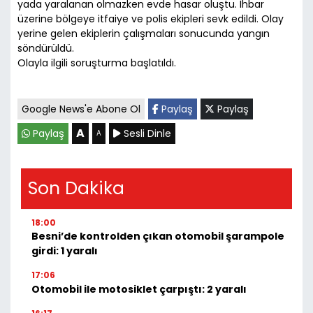
yada yaralanan olmazken evde hasar oluştu. İhbar
üzerine bölgeye itfaiye ve polis ekipleri sevk edildi. Olay
yerine gelen ekiplerin çalışmaları sonucunda yangın
söndürüldü.
Olayla ilgili soruşturma başlatıldı.
Google News'e Abone Ol
Paylaş
Paylaş
A
Paylaş
Sesli Dinle
A
Son Dakika
18:00
Besni’de kontrolden çıkan otomobil şarampole
girdi: 1 yaralı
17:06
Otomobil ile motosiklet çarpıştı: 2 yaralı