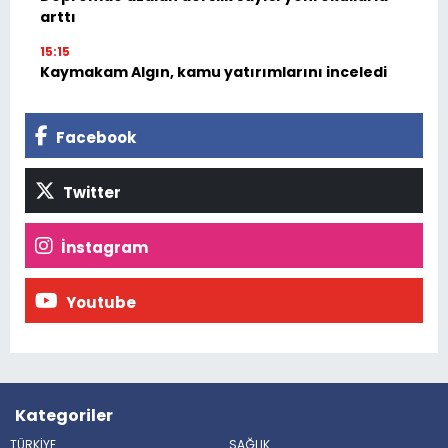
arttı
15:15
Kaymakam Algın, kamu yatırımlarını inceledi
Facebook
Twitter
İnstagram
Youtube
Kategoriler
TÜRKİYE
SAĞLIK