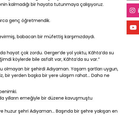
zenin kalmadığı bir hayata tutunmaya çalışıyoruz.
larca genç öğretmendik.
devirmiş, babacan bir müfettiş karşımızdaydı.
ızda hayat çok zordu. Gerger’de yol yoktu, Kâhta’da su
imdi köylerde bile asfalt var, Kâhta’da su var.”
uğu olmayan bir şehirdi Adıyaman. Yaşam şartları uygun,
miz, bir yerden başka bir yere ulaşım rahat… Daha ne
benimki.
k da yılların emeğiyle bir düzene kavuşmuştu
e huzur şehri Adıyaman… Başında bir şehre yakışan en