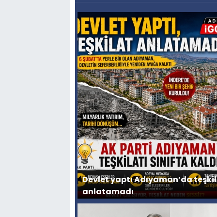
Devlet yaptı Adıyaman’da teşki
anlatamadı