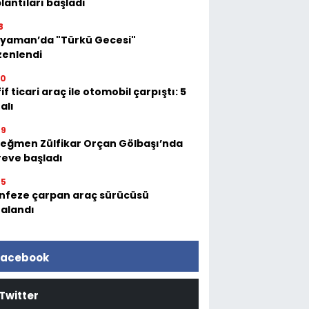
lantıları başladı
8
ıyaman’da "Türkü Gecesi"
zenlendi
50
if ticari araç ile otomobil çarpıştı: 5
alı
49
eğmen Zülfikar Orçan Gölbaşı’nda
eve başladı
45
nfeze çarpan araç sürücüsü
alandı
acebook
Twitter