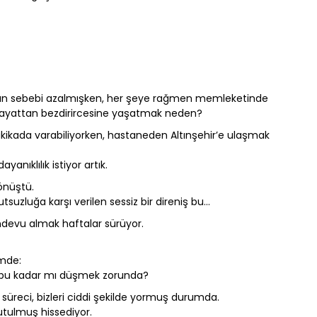
rın sebebi azalmışken, her şeye rağmen memleketinde
 hayattan bezdirircesine yaşatmak neden?
kikada varabiliyorken, hastaneden Altınşehir’e ulaşmak
anıklılık istiyor artık.
önüştü.
uzluğa karşı verilen sessiz bir direniş bu…
ndevu almak haftalar sürüyor.
imde:
 bu kadar mı düşmek zorunda?
süreci, bizleri ciddi şekilde yormuş durumda.
tulmuş hissediyor.