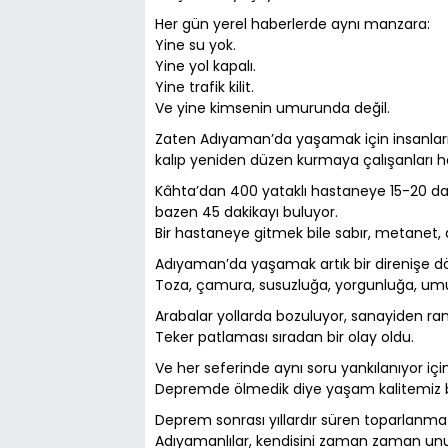
Her gün yerel haberlerde aynı manzara:
Yine su yok.
Yine yol kapalı.
Yine trafik kilit.
Ve yine kimsenin umurunda değil.
Zaten Adıyaman’da yaşamak için insanla
kalıp yeniden düzen kurmaya çalışanları
Kâhta’dan 400 yataklı hastaneye 15-20 da
bazen 45 dakikayı buluyor.
Bir hastaneye gitmek bile sabır, metanet, day
Adıyaman’da yaşamak artık bir direnişe d
Toza, çamura, susuzluğa, yorgunluğa, umuts
Arabalar yollarda bozuluyor, sanayiden ra
Teker patlaması sıradan bir olay oldu.
Ve her seferinde aynı soru yankılanıyor iç
Depremde ölmedik diye yaşam kalitemiz
Deprem sonrası yıllardır süren toparlanma 
Adıyamanlılar, kendisini zaman zaman unu