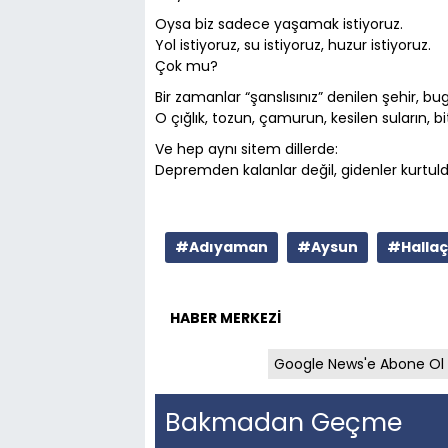
Oysa biz sadece yaşamak istiyoruz.
Yol istiyoruz, su istiyoruz, huzur istiyoruz.
Çok mu?
Bir zamanlar “şanslısınız” denilen şehir, bugü
O çığlık, tozun, çamurun, kesilen suların, 
Ve hep aynı sitem dillerde:
Depremden kalanlar değil, gidenler kurtuld
#Adıyaman
#Aysun
#Hallaç
HABER MERKEZİ
Google News'e Abone Ol
Bakmadan Geçme