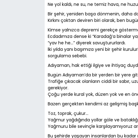
Ne yol kaldı, ne su, ne temiz hava, ne huz
Bir şehir, yeniden başa dönmenin, daha do
Kırkını çoktan deviren biri olarak, ben bu
Kimse yalnızca depremi gerekçe göstermes
Ecdadımıza dense ki “Karadağ’a binalar yapı
“yav he he…” diyerek savuştururlardı.
İki yılda yanı başımıza yeni bir şehir kurul
sorgulama sebebi.
Adıyaman, hak ettiği ilgiye ve ihtiyaç du
Bugün Adıyaman’da bir yerden bir yere git
Trafiğe çıkacak olanların ciddi bir sabır, 
gerekiyor.
Çoğu yerde kural yok, düzen yok ve en öne
Bazen gerçekten kendimi az gelişmiş başk
Toz, toprak, çukur…
Yağmur yağdığında yollar göle ve bataklı
Yağmuru bile sevinçle karşılayamıyoruz a
Bu şehirde yaşayan insanlardan bu kadar 