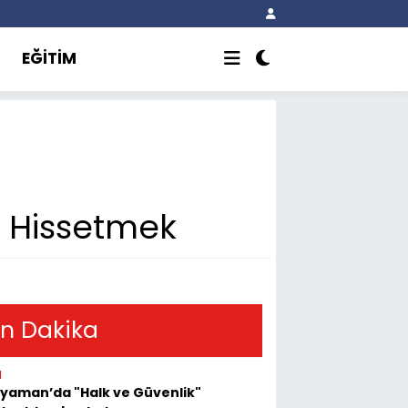
EĞİTİM
 Hissetmek
n Dakika
1
yaman’da "Halk ve Güvenlik"