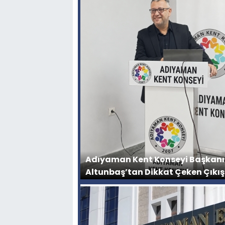
Adıyaman Kent Konseyi Başkanı
Altunbaş’tan Dikkat Çeken Çıkış