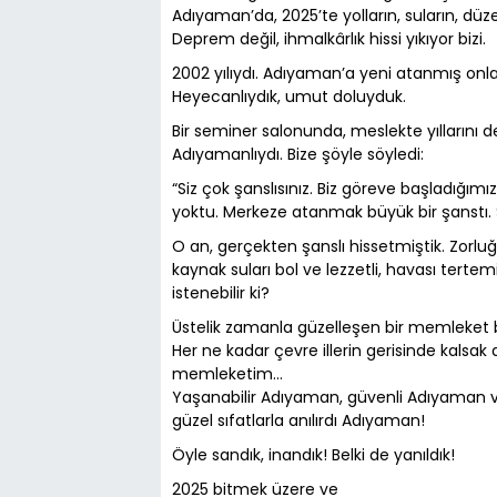
Adıyaman’da, 2025’te yolların, suların, dü
Deprem değil, ihmalkârlık hissi yıkıyor bizi.
2002 yılıydı. Adıyaman’a yeni atanmış on
Heyecanlıydık, umut doluyduk.
Bir seminer salonunda, meslekte yıllarını 
Adıyamanlıydı. Bize şöyle söyledi:
“Siz çok şanslısınız. Biz göreve başladığım
yoktu. Merkeze atanmak büyük bir şanstı. Ş
O an, gerçekten şanslı hissetmiştik. Zorl
kaynak suları bol ve lezzetli, havası terte
istenebilir ki?
Üstelik zamanla güzelleşen bir memleket 
Her ne kadar çevre illerin gerisinde kalsa
memleketim…
Yaşanabilir Adıyaman, güvenli Adıyaman v
güzel sıfatlarla anılırdı Adıyaman!
Öyle sandık, inandık! Belki de yanıldık!
2025 bitmek üzere ve