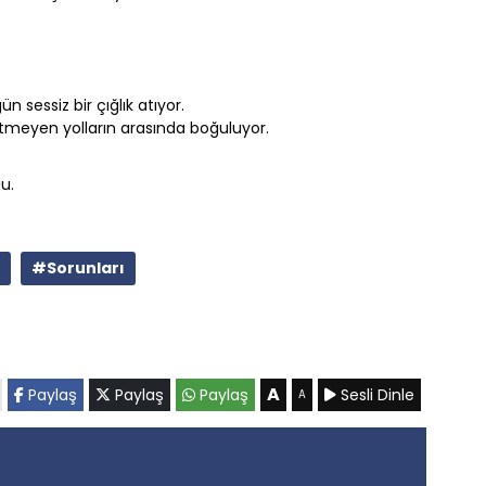
n sessiz bir çığlık atıyor.
bitmeyen yolların arasında boğuluyor.
u.
#Sorunları
A
Paylaş
Paylaş
Paylaş
Sesli Dinle
A