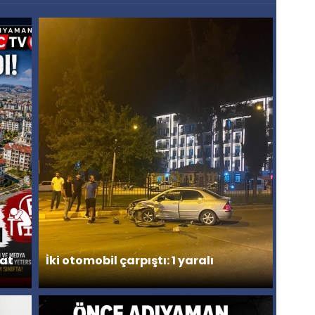
lat
İki otomobil çarpıştı: 1 yaralı