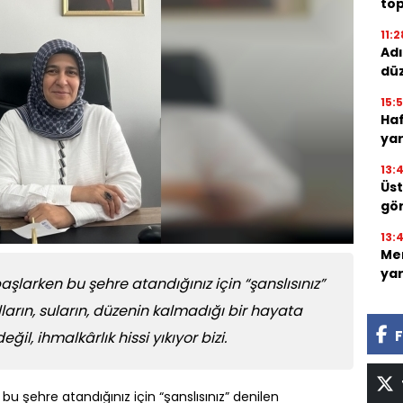
top
11:2
Ad
dü
15:
Haf
yar
13:
Üst
gör
13:
Me
yar
larken bu şehre atandığınız için “şanslısınız”
arın, suların, düzenin kalmadığı bir hayata
F
l, ihmalkârlık hissi yıkıyor bizi.
 şehre atandığınız için “şanslısınız” denilen