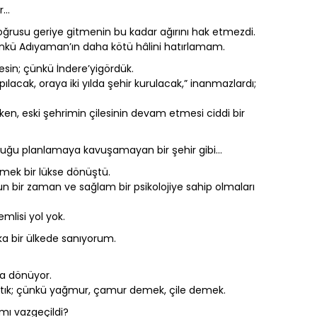
ur…
ğrusu geriye gitmenin bu kadar ağırını hak etmezdi.
günkü Adıyaman’ın daha kötü hâlini hatırlamam.
in; çünkü İndere’yigördük.
lacak, oraya iki yılda şehir kurulacak,” inanmazlardı;
urken, eski şehrimin çilesinin devam etmesi ciddi bir
yduğu planlamaya kavuşamayan bir şehir gibi…
mek bir lükse dönüştü.
uzun bir zaman ve sağlam bir psikolojiye sahip olmaları
mlisi yol yok.
a bir ülkede sanıyorum.
ğa dönüyor.
rtık; çünkü yağmur, çamur demek, çile demek.
mı vazgeçildi?