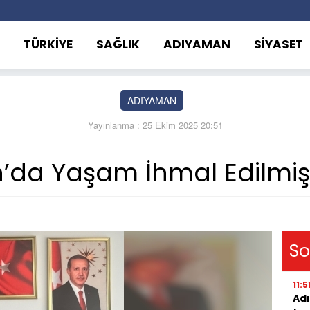
TÜRKİYE
SAĞLIK
ADIYAMAN
SİYASET
ADIYAMAN
Yayınlanma : 25 Ekim 2025 20:51
da Yaşam İhmal Edilmiş
So
11:5
Adı