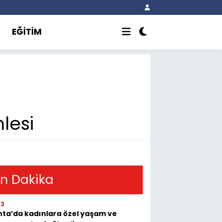
EĞİTİM
lesi
n Dakika
03
ta’da kadınlara özel yaşam ve