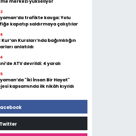
zme merkezi yükseliyor
52
yaman’da trafikte kavga: Yolu
fiğe kapatıp saldırmaya çalıştılar
36
 Kur’an Kursları’nda bağımlılığın
arları anlatıldı
54
ni’de ATV devrildi: 4 yaralı
05
yaman’da "İki İnsan Bir Hayat"
jesi kapsamında ilk nikâh kıyıldı
acebook
Twitter