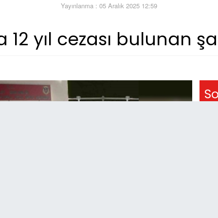
Yayınlanma : 05 Aralık 2025 12:59
12 yıl cezası bulunan şa
So
15:
Ka
yü
14:
Ad
tra
14:
Yaz
zar