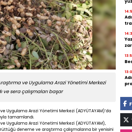
yü
14:
Adı
tra
14:
Yaz
zar
13:
Bes
13:
Adı
Araştırma ve Uygulama Arazi Yönetimi Merkezi
pro
ı ve sera çalışmaları başar
F
a ve Uygulama Arazi Yönetimi Merkezi (ADYÜTAYAM)’da
arıyla tamamlandı.
a ve Uygulama Arazi Yönetimi Merkezi (ADYÜTAYAM),
rüttüğü deneme ve araştırma çalışmalarına bir yenisini