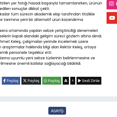
irilen yer fıstığı hasadı başarıyla tamamlanırken, ürünün
 edilen sonuçlar dikkat çekti.
kadar tüm sürecin akademik ekip tarafından titizlikle
lge tarımına yeni bir alternatif ürün kazandırma
sera ortamında yapılan sebze yetiştiriciliği denemeleri
elerin kapalı alandaki gelişim süreci gözlem altına alındı.
ehmet Keleş, çalışmaları yerinde incelemek üzere
n araştırmalar hakkında bilgi alan Rektör Keleş, ortaya
emik personele teşekkür etti.
rtlarına uyumlu yeni sebze türlerinin belirlenmesine ve
ilmesine önemli katkılar sağlayacağı bildirildi.
A
Paylaş
Paylaş
Paylaş
Sesli Dinle
A
ASAYİŞ