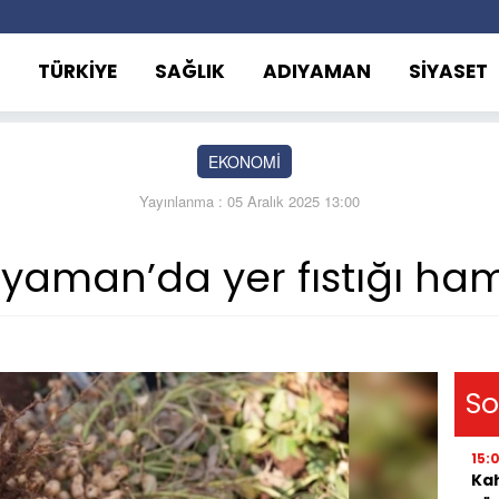
TÜRKİYE
SAĞLIK
ADIYAMAN
SİYASET
EKONOMİ
Yayınlanma : 05 Aralık 2025 13:00
yaman’da yer fıstığı ham
So
15:
Kah