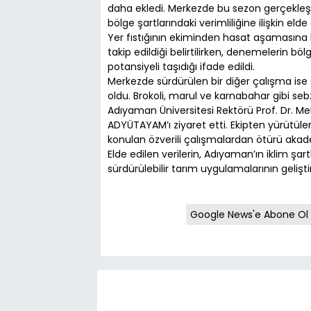
daha ekledi. Merkezde bu sezon gerçekleşt
bölge şartlarındaki verimliliğine ilişkin elde
Yer fıstığının ekiminden hasat aşamasına 
takip edildiği belirtilirken, denemelerin bö
potansiyeli taşıdığı ifade edildi.
Merkezde sürdürülen bir diğer çalışma ise 
oldu. Brokoli, marul ve karnabahar gibi sebz
Adıyaman Üniversitesi Rektörü Prof. Dr. M
ADYÜTAYAM’ı ziyaret etti. Ekipten yürütüle
konulan özverili çalışmalardan ötürü akad
Elde edilen verilerin, Adıyaman’ın iklim şa
sürdürülebilir tarım uygulamalarının geliştir
Google News'e Abone Ol