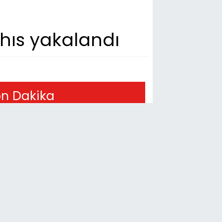
hıs yakalandı
n Dakika
03
hta’da kadınlara özel yaşam ve
zme merkezi yükseliyor
52
ıyaman’da trafikte kavga: Yolu
fiğe kapatıp saldırmaya çalıştılar
36
 Kur’an Kursları’nda bağımlılığın
arları anlatıldı