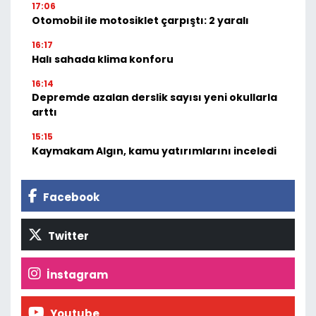
17:06
Otomobil ile motosiklet çarpıştı: 2 yaralı
16:17
Halı sahada klima konforu
16:14
Depremde azalan derslik sayısı yeni okullarla
arttı
15:15
Kaymakam Algın, kamu yatırımlarını inceledi
Facebook
Twitter
İnstagram
Youtube