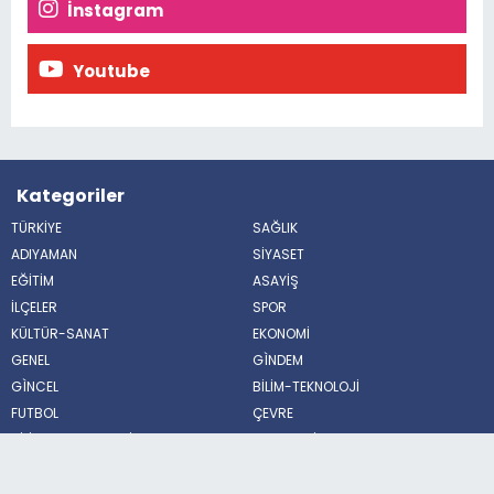
İnstagram
Youtube
Kategoriler
TÜRKİYE
SAĞLIK
ADIYAMAN
SİYASET
EĞİTİM
ASAYİŞ
İLÇELER
SPOR
KÜLTÜR-SANAT
EKONOMİ
GENEL
GÌNDEM
GÌNCEL
BİLİM-TEKNOLOJİ
FUTBOL
ÇEVRE
BİLİM VE TEKNOLOJİ
HABERDE İNSAN
POLİTİKA
MAGAZİN