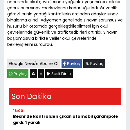
öncesinde okul çevrelerinde yoğunluk yaşanırken, aileler
çocuklarını sınav merkezlerine kadar uğurladı. Güvenlik
görevlilerinin yaptığı kontrollerin ardından adaylar sınav
binalarına alındı. Adıyaman genelinde sınavın sorunsuz ve
huzurlu bir ortamda gerçekleştirilebilmesi için okul
çevrelerinde güvenlik ve trafik tedbirleri artırıldı. Sınavın
başlamasıyla birlikte veliler okul çevrelerinde
bekleyişlerini sürdürdü.
Google News'e Abone Ol
Paylaş
Paylaş
A
Paylaş
Sesli Dinle
A
Son Dakika
18:00
Besni’de kontrolden çıkan otomobil şarampole
girdi: 1 yaralı