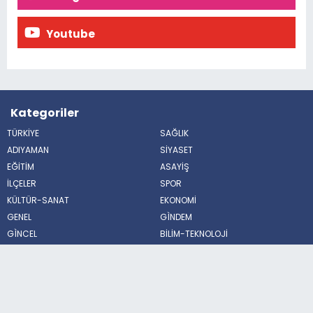
Youtube
Kategoriler
TÜRKİYE
SAĞLIK
ADIYAMAN
SİYASET
EĞİTİM
ASAYİŞ
İLÇELER
SPOR
KÜLTÜR-SANAT
EKONOMİ
GENEL
GÌNDEM
GÌNCEL
BİLİM-TEKNOLOJİ
FUTBOL
ÇEVRE
BİLİM VE TEKNOLOJİ
HABERDE İNSAN
POLİTİKA
MAGAZİN
Sosyal Medya