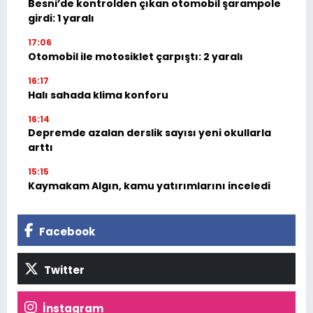
Besni’de kontrolden çıkan otomobil şarampole
girdi: 1 yaralı
17:06
Otomobil ile motosiklet çarpıştı: 2 yaralı
16:17
Halı sahada klima konforu
16:14
Depremde azalan derslik sayısı yeni okullarla
arttı
15:15
Kaymakam Algın, kamu yatırımlarını inceledi
Facebook
Twitter
İnstagram