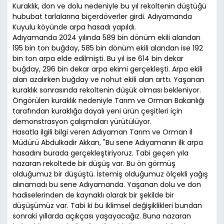
Kuraklık, don ve dolu nedeniyle bu yıl rekoltenin düştüğü
hububat tarlalarına biçerdöverler girdi. Adıyamanda
Kuyulu köyünde arpa hasadı yapıldı.
Adıyamanda 2024 yılında 589 bin dönüm ekili alandan
195 bin ton buğday, 585 bin dönüm ekili alandan ise 192
bin ton arpa elde edilmişti. Bu yıl ise 614 bin dekar
buğday, 296 bin dekar arpa ekimi gerçekleşti. Arpa ekili
alan azalırken buğday ve nohut ekili alan arttı. Yaşanan
kuraklık sonrasında rekoltenin düşük olması bekleniyor.
Öngörülen kuraklık nedeniyle Tarım ve Orman Bakanlığı
tarafından kuraklığa dayalı yeni ürün çeşitleri için
demonstrasyon çalışmaları yürütülüyor.
Hasatla ilgili bilgi veren Adıyaman Tarım ve Orman İl
Müdürü Abdulkadir Akkan, "Bu sene Adıyamanın ilk arpa
hasadını burada gerçekleştiriyoruz. Tabi geçen yıla
nazaran rekoltede bir düşüş var. Bu ön görmüş
olduğumuz bir düşüştü. İstemiş olduğumuz ölçekli yağış
alınamadı bu sene Adıyamanda. Yaşanan dolu ve don
hadiselerinden de kaynaklı olarak bir şekilde bir
düşüşümüz var. Tabi ki bu iklimsel değişiklikleri bundan
sonraki yıllarda açıkçası yaşayacağız. Buna nazaran