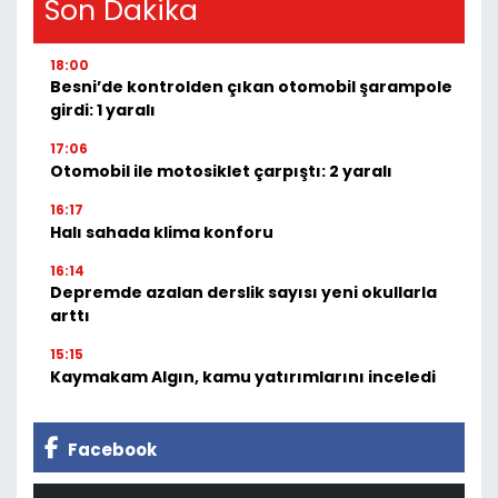
Son Dakika
18:00
Besni’de kontrolden çıkan otomobil şarampole
girdi: 1 yaralı
17:06
Otomobil ile motosiklet çarpıştı: 2 yaralı
16:17
Halı sahada klima konforu
16:14
Depremde azalan derslik sayısı yeni okullarla
arttı
15:15
Kaymakam Algın, kamu yatırımlarını inceledi
Facebook