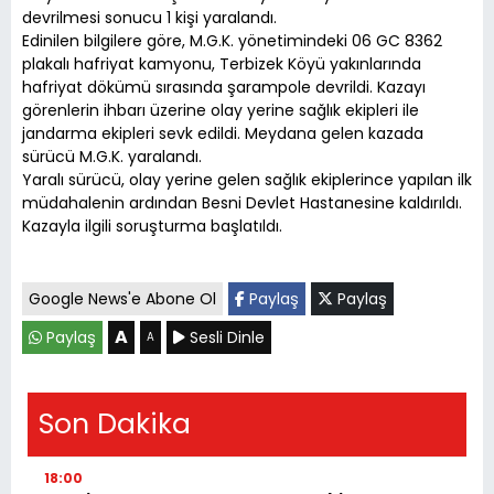
devrilmesi sonucu 1 kişi yaralandı.
Edinilen bilgilere göre, M.G.K. yönetimindeki 06 GC 8362
plakalı hafriyat kamyonu, Terbizek Köyü yakınlarında
hafriyat dökümü sırasında şarampole devrildi. Kazayı
görenlerin ihbarı üzerine olay yerine sağlık ekipleri ile
jandarma ekipleri sevk edildi. Meydana gelen kazada
sürücü M.G.K. yaralandı.
Yaralı sürücü, olay yerine gelen sağlık ekiplerince yapılan ilk
müdahalenin ardından Besni Devlet Hastanesine kaldırıldı.
Kazayla ilgili soruşturma başlatıldı.
Google News'e Abone Ol
Paylaş
Paylaş
A
Paylaş
Sesli Dinle
A
Son Dakika
18:00