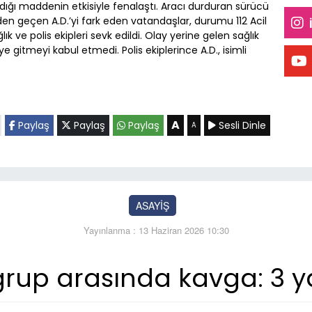
ndığı maddenin etkisiyle fenalaştı. Aracı durduran sürücü
en geçen A.D.’yi fark eden vatandaşlar, durumu 112 Acil
lık ve polis ekipleri sevk edildi. Olay yerine gelen sağlık
 gitmeyi kabul etmedi. Polis ekiplerince A.D., isimli
A
Paylaş
Paylaş
Paylaş
Sesli Dinle
A
ASAYİŞ
Yayınlanma : 13 Haziran 2026 10:30
 grup arasında kavga: 3 y