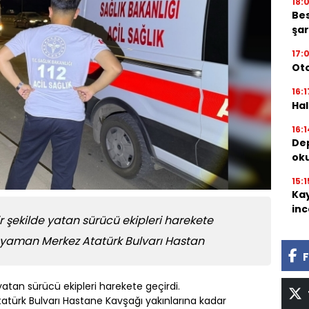
18:
Bes
şar
17:
Oto
16:1
Hal
16:1
Dep
oku
15:1
Kay
inc
 şekilde yatan sürücü ekipleri harekete
Adıyaman Merkez Atatürk Bulvarı Hastan
F
atan sürücü ekipleri harekete geçirdi.
tatürk Bulvarı Hastane Kavşağı yakınlarına kadar