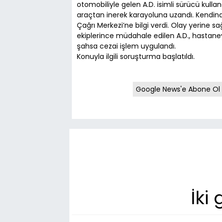
otomobiliyle gelen A.D. isimli sürücü kulla
araçtan inerek karayoluna uzandı. Kendind
Çağrı Merkezi’ne bilgi verdi. Olay yerine sağ
ekiplerince müdahale edilen A.D., hastaneye
şahsa cezai işlem uygulandı.
Konuyla ilgili soruşturma başlatıldı.
Google News'e Abone Ol
İki