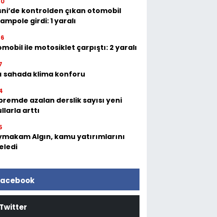
00
ni’de kontrolden çıkan otomobil
ampole girdi: 1 yaralı
06
mobil ile motosiklet çarpıştı: 2 yaralı
7
ı sahada klima konforu
4
remde azalan derslik sayısı yeni
llarla arttı
5
makam Algın, kamu yatırımlarını
eledi
acebook
Twitter