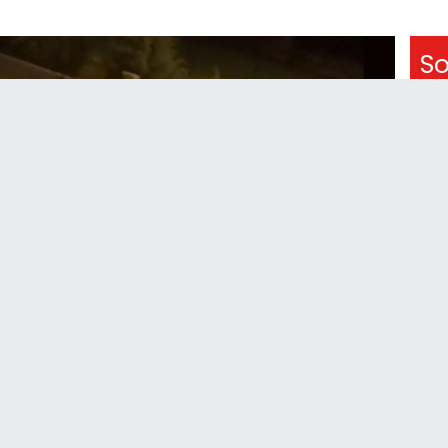
So
18:
Be
şar
17:
Oto
16:
Ha
16:
De
oku
15:
Ka
inc
 kavgada 3 kişi yaralandı.Edinilen bilgilere