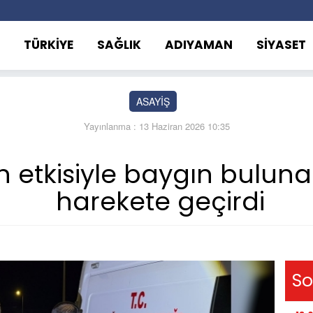
TÜRKİYE
SAĞLIK
ADIYAMAN
SİYASET
ASAYİŞ
Yayınlanma : 13 Haziran 2026 10:35
 etkisiyle baygın buluna
harekete geçirdi
So