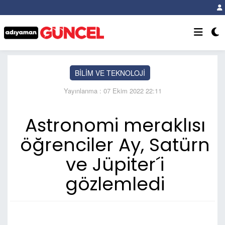
BİLİM VE TEKNOLOJİ
Yayınlanma : 07 Ekim 2022 22:11
Astronomi meraklısı
öğrenciler Ay, Satürn
ve Jüpiter´i
gözlemledi