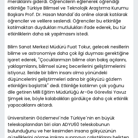
meraklarını giderdi. Öğrencilerin eğlenerek öğrendiği
etkinliğe Türkiye Bilimsel ve Teknolojik Araştırma Kurumu
Başkanı Prof. Dr. Hasan Mandal´da online olarak katılarak
öğrenciler ve velilere seslendi. Öğrenciler bu etkinliğe
katılmaktan duydukları mutlulukları ifade ederek, bu tür
etkinliklerin daha sık yapılmasını istedi.
Bilim Sanat Merkezi Müdürü Fuat Tokur, gelecek nesillerin
bilime ve astronomiye daha çok ilgi duyması gerektiğine
işaret ederek, "Çocuklarımızın bilime olan bakış açılarını,
yaklaşımlarını, bilimsel süreç becerilerini geliştirmelerini
istiyoruz. İleride bir bilim insanı olma yönündeki
düşüncelerini geliştirmeleri adına bir gökyüzü gözlem
etkinliğini başlattık" dedi. Etkinliğe katılımın çok yoğunu
dile getiren Milli Eğitim Müdürlüğü Ar-Ge Görevlisi Yavuz
Şimşek ise, böyle kalabalıkları gördükçe daha çok etkinlik
yapacaklarını aktardı.
Üniversitenin Gözlemevi´nde Türkiye´nin en büyük
teleskoplarından biri olan ADYU60 teleskobunun
bulunduğunu ve her kesimden insana gökyüzünün
güzelliklerini görme imkanı sunmaya çalıştıklarını belirten