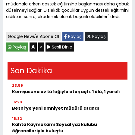
müdahale erken destek eğitimine başlanması daha çabuk
düzelmeyi sağlar. Dislektik çocuklar uygun destek eğitimini
aldıktan sonra, akademik olarak başarılı olabilirler" dedi.
Google News'e Abone Ol
Paylaş
Paylaş
A
Paylaş
Sesli Dinle
A
Son Dakika
23:59
Komşusuna av tüfeğiyle ateş açtı: 1 ölü, 1 yaralı
16:23
Besni’ye yeni emniyet müdürü atandı
15:32
Kahta Kaymakamı Soysal yaz kulübü
öğrencileriyle buluştu