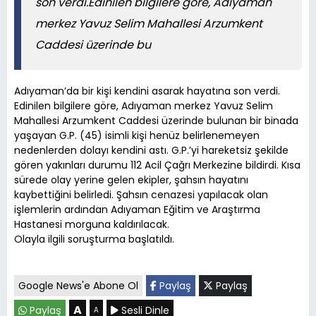
son verdi.Edinilen bilgilere göre, Adıyaman
merkez Yavuz Selim Mahallesi Arzumkent
Caddesi üzerinde bu
Adıyaman’da bir kişi kendini asarak hayatına son verdi.
Edinilen bilgilere göre, Adıyaman merkez Yavuz Selim
Mahallesi Arzumkent Caddesi üzerinde bulunan bir binada
yaşayan G.P. (45) isimli kişi henüz belirlenemeyen
nedenlerden dolayı kendini astı. G.P.’yi hareketsiz şekilde
gören yakınları durumu 112 Acil Çağrı Merkezine bildirdi. Kısa
sürede olay yerine gelen ekipler, şahsın hayatını
kaybettiğini belirledi. Şahsın cenazesi yapılacak olan
işlemlerin ardından Adıyaman Eğitim ve Araştırma
Hastanesi morguna kaldırılacak.
Olayla ilgili soruşturma başlatıldı.
Google News'e Abone Ol
Paylaş
Paylaş
A
Paylaş
Sesli Dinle
A