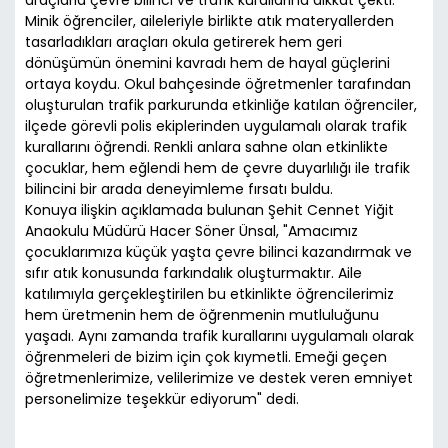
araçlarla çevre bilinci ve trafik kurallarına dikkat çekti.
Minik öğrenciler, aileleriyle birlikte atık materyallerden
tasarladıkları araçları okula getirerek hem geri
dönüşümün önemini kavradı hem de hayal güçlerini
ortaya koydu. Okul bahçesinde öğretmenler tarafından
oluşturulan trafik parkurunda etkinliğe katılan öğrenciler,
ilçede görevli polis ekiplerinden uygulamalı olarak trafik
kurallarını öğrendi. Renkli anlara sahne olan etkinlikte
çocuklar, hem eğlendi hem de çevre duyarlılığı ile trafik
bilincini bir arada deneyimleme fırsatı buldu.
Konuya ilişkin açıklamada bulunan Şehit Cennet Yiğit
Anaokulu Müdürü Hacer Söner Ünsal, "Amacımız
çocuklarımıza küçük yaşta çevre bilinci kazandırmak ve
sıfır atık konusunda farkındalık oluşturmaktır. Aile
katılımıyla gerçekleştirilen bu etkinlikte öğrencilerimiz
hem üretmenin hem de öğrenmenin mutluluğunu
yaşadı. Aynı zamanda trafik kurallarını uygulamalı olarak
öğrenmeleri de bizim için çok kıymetli. Emeği geçen
öğretmenlerimize, velilerimize ve destek veren emniyet
personelimize teşekkür ediyorum" dedi.