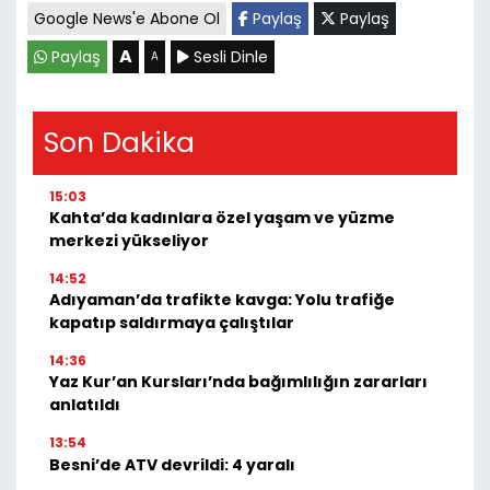
Google News'e Abone Ol
Paylaş
Paylaş
A
Paylaş
Sesli Dinle
A
Son Dakika
15:03
Kahta’da kadınlara özel yaşam ve yüzme
merkezi yükseliyor
14:52
Adıyaman’da trafikte kavga: Yolu trafiğe
kapatıp saldırmaya çalıştılar
14:36
Yaz Kur’an Kursları’nda bağımlılığın zararları
anlatıldı
13:54
Besni’de ATV devrildi: 4 yaralı