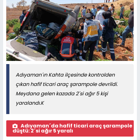
Adıyaman´ın Kahta ilçesinde kontrolden
çıkan hafif ticari araç şarampole devrildi.
Meydana gelen kazada 2´si ağır 5 kişi
yaralandı.K
Adıyaman´da hafif ticari araç şarampole
düştü: 2´si ağır 5 yaralı