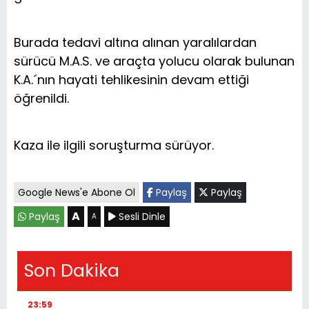
Burada tedavi altına alınan yaralılardan
sürücü M.A.S. ve araçta yolucu olarak bulunan
K.A.´nın hayati tehlikesinin devam ettiği
öğrenildi.
Kaza ile ilgili soruşturma sürüyor.
Google News'e Abone Ol
Paylaş
Paylaş
A
Paylaş
Sesli Dinle
A
Son Dakika
23:59