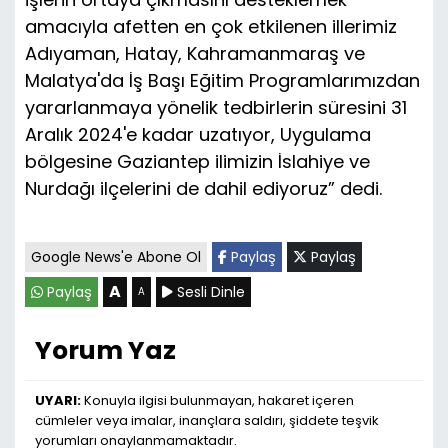
amacıyla afetten en çok etkilenen illerimiz
Adıyaman, Hatay, Kahramanmaraş ve
Malatya'da İş Başı Eğitim Programlarımızdan
yararlanmaya yönelik tedbirlerin süresini 31
Aralık 2024'e kadar uzatıyor, Uygulama
bölgesine Gaziantep ilimizin İslahiye ve
Nurdağı ilçelerini de dahil ediyoruz” dedi.
Google News'e Abone Ol
Paylaş
Paylaş
A
Paylaş
Sesli Dinle
A
Yorum Yaz
UYARI:
Konuyla ilgisi bulunmayan, hakaret içeren
cümleler veya imalar, inançlara saldırı, şiddete teşvik
yorumları onaylanmamaktadır.