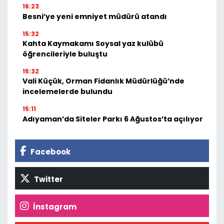
16:23
Besni’ye yeni emniyet müdürü atandı
15:32
Kahta Kaymakamı Soysal yaz kulübü
öğrencileriyle buluştu
15:32
Vali Küçük, Orman Fidanlık Müdürlüğü’nde
incelemelerde bulundu
15:11
Adıyaman’da Siteler Parkı 6 Ağustos’ta açılıyor
Facebook
Twitter
İnstagram