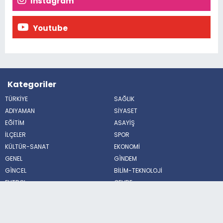
İnstagram
Youtube
Kategoriler
TÜRKİYE
SAĞLIK
ADIYAMAN
SİYASET
EĞİTİM
ASAYİŞ
İLÇELER
SPOR
KÜLTÜR-SANAT
EKONOMİ
GENEL
GÌNDEM
GÌNCEL
BİLİM-TEKNOLOJİ
FUTBOL
ÇEVRE
BİLİM VE TEKNOLOJİ
HABERDE İNSAN
POLİTİKA
MAGAZİN
Sosyal Medya