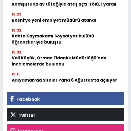
Komşusuna av tüfeğiyle ateş açtı: 1 ölü, 1 yaralı
16:23
Besni’ye yeni emniyet müdürü atandı
15:32
Kahta Kaymakamı Soysal yaz kulübü
öğrencileriyle buluştu
15:32
Vali Küçük, Orman Fidanlık Müdürlüğü’nde
incelemelerde bulundu
15:11
Adıyaman’da Siteler Parkı 6 Ağustos’ta açılıyor
Facebook
Twitter