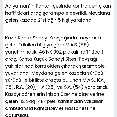
Adıyaman´ın Kahta ilçesinde kontrolden çıkan
hafif ticari araç şarampole devrildi. Meydana
gelen kazada 2´si ağır 5 kişi yaralandı.
Kaza Kahta Sanayi Kavşağında meydana
geldi. Edinilen bilgiye göre M.A.S (55)
yönetimindeki 46 NK 092 plakalı hafif ticari
araç, Kahta Küçük Sanayi Sitesi Kavşağı
yakınlarında kontrolden çıkarak şarampole
yuvarlandı. Meydana gelen kazada sürücü
sürücü ile birlikte araçta bulunan M.A.S., K.A.,
(18), R.A. (20), H.A.(25) ve S.A. (54) yaralandı.
Kazayı görenlerin ihbarı üzerine olay yerine
gelen 112 Sağlık Ekipleri tarafından yaralılar
ambulansla Kahta Devlet Hastanesi´ne
götürüldü.