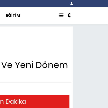
EĞİTİM
te Ve Yeni Dönem
n Dakika