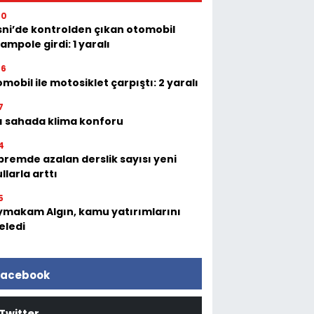
00
ni’de kontrolden çıkan otomobil
ampole girdi: 1 yaralı
06
mobil ile motosiklet çarpıştı: 2 yaralı
7
ı sahada klima konforu
4
remde azalan derslik sayısı yeni
llarla arttı
5
makam Algın, kamu yatırımlarını
eledi
acebook
Twitter