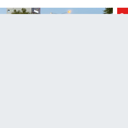
So
18:
Be
şar
17:
Oto
16:
Ha
16:
De
oku
15:
Ka
inc