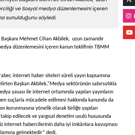
rciliği ve Sosyal medya düzenlemesini içeren
'na sunulduğunu söyledi.
i Başkanı Mehmet Cihan Akbilek, uzun zamandır
 medya düzenlemesini içeren kanun teklifinin TBMM
aber, internet haber siteleri süreli yayın kapsamına
belirten Başkan Akbilek,”Medya sektörünün sabırsızlıkla
medya yasası ile internet ortamında yapılan yayınların
enen suçlarla mücadele edilmesi hakkında kanunda da
rının korunmasına yönelik olarak birliğe yapılan
a takip edilecek ve yargısal denetim usulü hususunda
iz internet habercilerinin daha iyi imkânlara kavuşması
lamına gelmektedir” dedi.