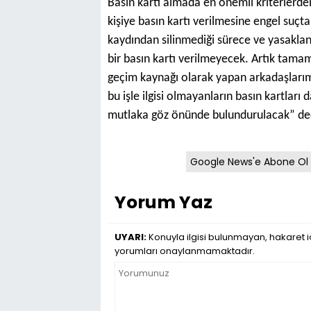
Basın kartı almada en önemli kriterlerden b
kişiye basın kartı verilmesine engel suçt
kaydından silinmediği sürece ve yasaklan
bir basın kartı verilmeyecek. Artık tamam
geçim kaynağı olarak yapan arkadaşlarımı
bu işle ilgisi olmayanların basın kartları d
mutlaka göz önünde bulundurulacak” de
Google News'e Abone Ol
Yorum Yaz
UYARI:
Konuyla ilgisi bulunmayan, hakaret iç
yorumları onaylanmamaktadır.