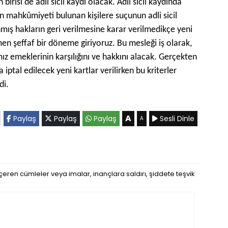
irisi de adli sicil kaydı olacak. Adli sicil kaydında
an mahkûmiyeti bulunan kişilere suçunun adli sicil
mış hakların geri verilmesine karar verilmedikçe yeni
en şeffaf bir döneme giriyoruz. Bu mesleği iş olarak,
z emeklerinin karşılığını ve hakkını alacak. Gerçekten
a iptal edilecek yeni kartlar verilirken bu kriterler
di.
A
Paylaş
Paylaş
Paylaş
Sesli Dinle
A
eren cümleler veya imalar, inançlara saldırı, şiddete teşvik