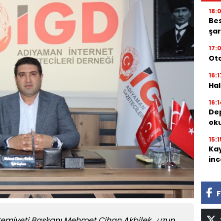
18:
Bes
şar
17:
Oto
16:1
Hal
16:1
Dep
oku
15:1
Kay
inc
F
Cemiyeti Başkanı Mehmet Cihan Akbilek, uzun