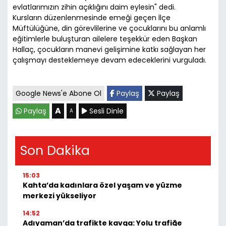
evlatlarımızın zihin açıklığını daim eylesin" dedi.
Kursların düzenlenmesinde emeği geçen İlçe
Müftülüğüne, din görevlilerine ve çocuklarını bu anlamlı
eğitimlerle buluşturan ailelere teşekkür eden Başkan
Hallaç, çocukların manevi gelişimine katkı sağlayan her
çalışmayı desteklemeye devam edeceklerini vurguladı.
Google News'e Abone Ol
Paylaş
Paylaş
A
Paylaş
Sesli Dinle
A
Son Dakika
15:03
Kahta’da kadınlara özel yaşam ve yüzme
merkezi yükseliyor
14:52
Adıyaman’da trafikte kavga: Yolu trafiğe