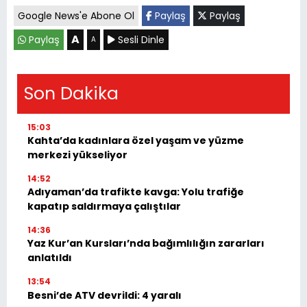
Google News'e Abone Ol
Paylaş
Paylaş
A
Paylaş
Sesli Dinle
A
Son Dakika
15:03
Kahta’da kadınlara özel yaşam ve yüzme
merkezi yükseliyor
14:52
Adıyaman’da trafikte kavga: Yolu trafiğe
kapatıp saldırmaya çalıştılar
14:36
Yaz Kur’an Kursları’nda bağımlılığın zararları
anlatıldı
13:54
Besni’de ATV devrildi: 4 yaralı