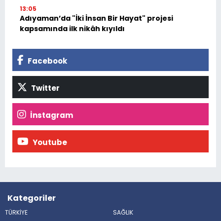
13:05
Adıyaman’da "İki İnsan Bir Hayat" projesi
kapsamında ilk nikâh kıyıldı
Facebook
Twitter
İnstagram
Youtube
Kategoriler
TÜRKİYE
SAĞLIK