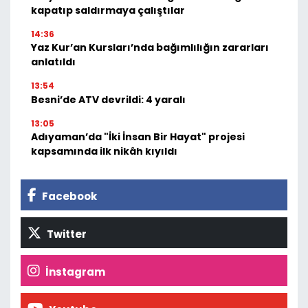
kapatıp saldırmaya çalıştılar
14:36
Yaz Kur’an Kursları’nda bağımlılığın zararları
anlatıldı
13:54
Besni’de ATV devrildi: 4 yaralı
13:05
Adıyaman’da "İki İnsan Bir Hayat" projesi
kapsamında ilk nikâh kıyıldı
Facebook
Twitter
İnstagram