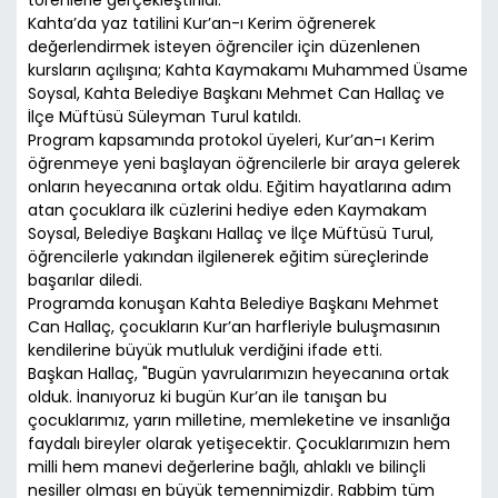
törenlerle gerçekleştirildi.
Kahta’da yaz tatilini Kur’an-ı Kerim öğrenerek
değerlendirmek isteyen öğrenciler için düzenlenen
kursların açılışına; Kahta Kaymakamı Muhammed Üsame
Soysal, Kahta Belediye Başkanı Mehmet Can Hallaç ve
İlçe Müftüsü Süleyman Turul katıldı.
Program kapsamında protokol üyeleri, Kur’an-ı Kerim
öğrenmeye yeni başlayan öğrencilerle bir araya gelerek
onların heyecanına ortak oldu. Eğitim hayatlarına adım
atan çocuklara ilk cüzlerini hediye eden Kaymakam
Soysal, Belediye Başkanı Hallaç ve İlçe Müftüsü Turul,
öğrencilerle yakından ilgilenerek eğitim süreçlerinde
başarılar diledi.
Programda konuşan Kahta Belediye Başkanı Mehmet
Can Hallaç, çocukların Kur’an harfleriyle buluşmasının
kendilerine büyük mutluluk verdiğini ifade etti.
Başkan Hallaç, "Bugün yavrularımızın heyecanına ortak
olduk. İnanıyoruz ki bugün Kur’an ile tanışan bu
çocuklarımız, yarın milletine, memleketine ve insanlığa
faydalı bireyler olarak yetişecektir. Çocuklarımızın hem
milli hem manevi değerlerine bağlı, ahlaklı ve bilinçli
nesiller olması en büyük temennimizdir. Rabbim tüm