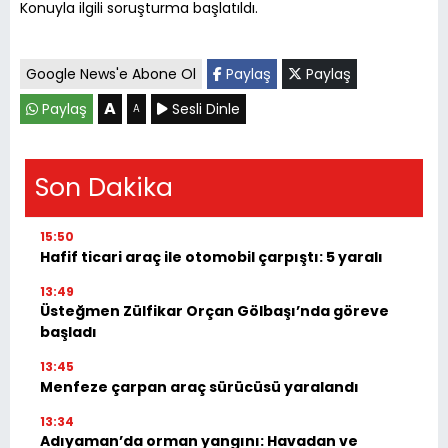
Konuyla ilgili soruşturma başlatıldı.
Google News'e Abone Ol
Paylaş
Paylaş
A
Paylaş
Sesli Dinle
A
Son Dakika
15:50
Hafif ticari araç ile otomobil çarpıştı: 5 yaralı
13:49
Üsteğmen Zülfikar Orçan Gölbaşı’nda göreve
başladı
13:45
Menfeze çarpan araç sürücüsü yaralandı
13:34
Adıyaman’da orman yangını: Havadan ve