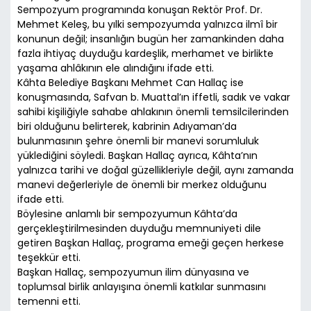
Sempozyum programında konuşan Rektör Prof. Dr.
Mehmet Keleş, bu yılki sempozyumda yalnızca ilmî bir
konunun değil; insanlığın bugün her zamankinden daha
fazla ihtiyaç duyduğu kardeşlik, merhamet ve birlikte
yaşama ahlâkının ele alındığını ifade etti.
Kâhta Belediye Başkanı Mehmet Can Hallaç ise
konuşmasında, Safvan b. Muattal’ın iffetli, sadık ve vakar
sahibi kişiliğiyle sahabe ahlakının önemli temsilcilerinden
biri olduğunu belirterek, kabrinin Adıyaman’da
bulunmasının şehre önemli bir manevi sorumluluk
yüklediğini söyledi. Başkan Hallaç ayrıca, Kâhta’nın
yalnızca tarihi ve doğal güzellikleriyle değil, aynı zamanda
manevi değerleriyle de önemli bir merkez olduğunu
ifade etti.
Böylesine anlamlı bir sempozyumun Kâhta’da
gerçekleştirilmesinden duyduğu memnuniyeti dile
getiren Başkan Hallaç, programa emeği geçen herkese
teşekkür etti.
Başkan Hallaç, sempozyumun ilim dünyasına ve
toplumsal birlik anlayışına önemli katkılar sunmasını
temenni etti.