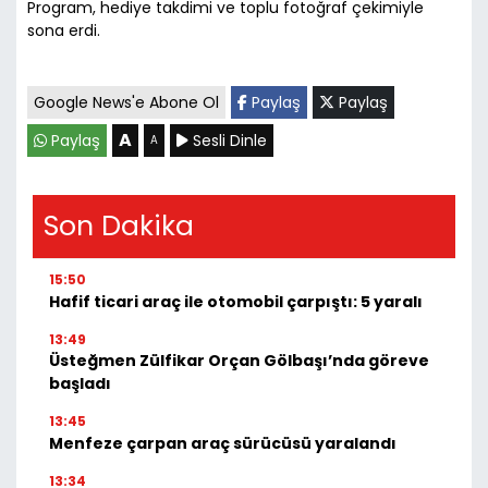
Program, hediye takdimi ve toplu fotoğraf çekimiyle
sona erdi.
Google News'e Abone Ol
Paylaş
Paylaş
A
Paylaş
Sesli Dinle
A
Son Dakika
15:50
Hafif ticari araç ile otomobil çarpıştı: 5 yaralı
13:49
Üsteğmen Zülfikar Orçan Gölbaşı’nda göreve
başladı
13:45
Menfeze çarpan araç sürücüsü yaralandı
13:34