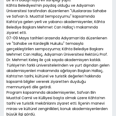
bir ilmi buluşmaya ev sahipliği yaptı.
Kâhta Belediyesi’nin paydaş olduğu ve Adıyaman
Üniversitesi tarafından düzenlenen "Uluslararası Sahabe
ve Safvan b. Muattal Sempozyumu" kapsamında
Kahta’ya gelen yerli ve yabancı akademisyenler, Kâhta
Belediye Başkanı Mehmet Can Hallaç’ı makamında
ziyaret etti.
07-09 Mayıs tarihleri arasında Adıyaman’da düzenlenen
ve "Sahabe ve Kardeşlik Hukuku" temasıyla
gerçekleştirilen sempozyuma; Kâhta Belediye Başkanı
Mehmet Can Hallaç, Adıyaman Üniversitesi Rektörü Prof.
Dr. Mehmet Keleş ile çok sayıda akademisyen katıldı.
Türkiye’nin farklı üniversitelerinden ve yurt dışından gelen
akademisyenleri makamında ağırlayan Başkan Hallaç,
Kahta’nın tarihi, kültürel ve turistik değerleri hakkında
kapsamlı bilgiler vererek ziyaretten duyduğu
memnuniyeti dile getirdi.
Program kapsamında akademisyenler, Safvan Bin
Muattal Camii ve Külliyesi başta olmak üzere Kâhta’nın
tarihi ve turistik mekânlarını ziyaret etti. İlçenin manevi
mirası ve kültürel zenginlikleri, konuk akademisyenlerden
büyük ilgi gördü.