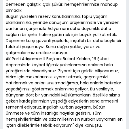
demeden çalıştık. Çok şükür, hemşehrilerimize mahcup
olmadık.
Bugün yükselen rezerv konutlarımızla, toplu yaşam
alanlarımızla, yerinde dönüşüm projelerimizle ve yeniden
canlanan çarşımızla Adıyamanı daha dayanıklı, daha
sağlam bir şehir haline getirmek için büyük yol kat ettik.
Depreme karşı güvenli yapılarla, inşallah bir daha böyle bir
felaketi yaşamayız. Sona doğru yaklaşıyoruz ve
çalışmalarımız aralıksız sürüyor.
AK Parti Adıyaman İl Başkanı Bülent Kablan, "6 Şubat
depreminde kaybettiğimiz yakınlarımızın acılarını hala
yüreğimizde hissediyoruz. Ziyaret için geldik; biliyorsunuz,
bizim için mezarlarımızı ziyaret etmek, geçmişimizi
hatırlamak ve onları unutmadığımızı, hala onlarla hatıralar
yaşadığımızı göstermek anlamına geliyor. Bu vesileyle,
dünyanın dört bir yanındaki Müslümanların, özellikle sıkıntı
çeken kardeşlerimizin yaşadığı eziyetlerin sona ermesini
temenni ediyoruz. İnşallah Kurban Bayramı, bütün
ümmete ve tüm insanlığa hayırlar getirsin. Tüm
hemşehrilerimizin ve aziz milletimizin Kurban Bayramını en
içten dileklerimle tebrik ediyorum" diye konuştu.