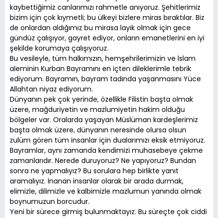
kaybettiğimiz canlarımızı rahmetle anıyoruz. Şehitlerimiz
bizim için çok kıymetli; bu ülkeyi bizlere miras bıraktılar. Biz
de onlardan aldığımız bu mirasa layık olmak için gece
gündüz çalışıyor, gayret ediyor, onların emanetlerini en iyi
şekilde korumaya çalışıyoruz.
Bu vesileyle, tüm halkımızın, hemşehrilerimizin ve İslam
aleminin Kurban Bayramını en içten dileklerimle tebrik
ediyorum. Bayramın, bayram tadında yaşanmasını Yüce
Allahtan niyaz ediyorum.
Dünyanın pek çok yerinde, özellikle Filistin başta olmak
üzere, mağduriyetin ve mazlumiyetin hakim olduğu
bölgeler var. Oralarda yaşayan Müslüman kardeşlerimiz
başta olmak üzere, dünyanın neresinde olursa olsun
zulüm gören tüm insanlar için dualarımızı eksik etmiyoruz.
Bayramlar, aynı zamanda kendimizi muhasebeye çekme
zamanlarıdır. Nerede duruyoruz? Ne yapıyoruz? Bundan
sonra ne yapmalıyız? Bu sorulara hep birlikte yanıt
aramalıyız. İnanan insanlar olarak bir arada durmak,
elimizle, dilimizle ve kalbimizle mazlumun yanında olmak
boynumuzun borcudur.
Yeni bir sürece girmiş bulunmaktayız. Bu süreçte çok ciddi