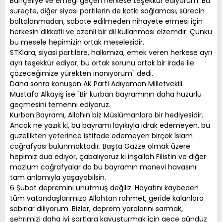
Bahçeliye ve emeği geçen herkese teşekkür ediyorum. Bu
süreçte, diğer siyasi partilerin de katkı sağlaması, sürecin
baltalanmadan, sabote edilmeden nihayete ermesi için
herkesin dikkatli ve özenli bir dil kullanması elzemdir. Çünkü
bu mesele hepimizin ortak meselesidir.
STKlara, siyasi partilere, halkımıza, emek veren herkese ayrı
ayrı teşekkür ediyor; bu ortak sorunu ortak bir irade ile
çözeceğimize yürekten inanıyorum" dedi.
Daha sonra konuşan AK Parti Adıyaman Milletvekili
Mustafa Alkayış ise "Bir kurban bayramının daha huzurlu
geçmesini temenni ediyoruz.
Kurban Bayramı, Allahın biz Müslümanlara bir hediyesidir.
Ancak ne yazık ki, bu bayramı layıkıyla idrak edemeyen, bu
güzellikten yeterince istifade edemeyen birçok İslam
coğrafyası bulunmaktadır. Başta Gazze olmak üzere
hepimiz dua ediyor, çabalıyoruz ki inşallah Filistin ve diğer
mazlum coğrafyalar da bu bayramın manevi havasını
tam anlamıyla yaşayabilsin.
6 Şubat depremini unutmuş değiliz. Hayatını kaybeden
tüm vatandaşlarımıza Allahtan rahmet, geride kalanlara
sabırlar diliyorum. Bizler, deprem yaralarını sarmak,
şehrimizi daha iyi şartlara kavuşturmak için gece gündüz