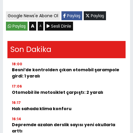
Google News'e Abone Ol
Paylaş
Paylaş
A
Paylaş
Sesli Dinle
A
Son Dakika
18:00
Besni’de kontrolden çıkan otomobil şarampole
girdi: 1 yaralı
17:06
Otomobil ile motosiklet çarpıştı: 2 yaralı
16:17
Halı sahada klima konforu
16:14
Depremde azalan derslik sayısı yeni okullarla
arttı