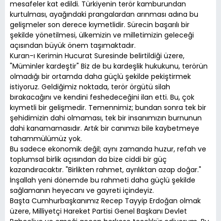
mesafeler kat edildi. Türkiyenin terör kamburundan
kurtulması, ayağındaki prangalardan arınması adına bu
gelişmeler son derece kıymetlidir. Sürecin başarılı bir
şekilde yönetilmesi, ülkemizin ve milletimizin geleceği
açısından büyük önem taşımaktadır.
Kuran-ı Kerimin Hucurat Suresinde belirtildiği üzere,
"Müminler kardeştir" Biz de bu kardeşlik hukukunu, terörün
olmadığı bir ortamda daha güçlü şekilde pekiştirmek
istiyoruz. Geldiğimiz noktada, terör örgütü silah
bırakacağını ve kendini feshedeceğini ilan etti. Bu, çok
kıymetli bir gelişmedir. Temennimiz; bundan sonra tek bir
şehidimizin dahi olmaması, tek bir insanımızın burnunun
dahi kanamamasıdır. Artık bir canımızı bile kaybetmeye
tahammülümüz yok.
Bu sadece ekonomik değil; aynı zamanda huzur, refah ve
toplumsal birlik açısından da bize ciddi bir güç
kazandıracaktır. "Birlikten rahmet, ayrılıktan azap doğar."
İnşallah yeni dönemde bu rahmeti daha güçlü şekilde
sağlamanın heyecanı ve gayreti içindeyiz.
Başta Cumhurbaşkanımız Recep Tayyip Erdoğan olmak
üzere, Milliyetçi Hareket Partisi Genel Başkanı Devlet