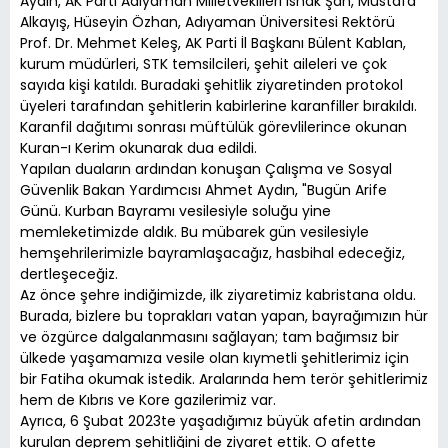
Aydın, AK Parti Adıyaman Milletvekilleri İshak Şan, Mustafa
Alkayış, Hüseyin Özhan, Adıyaman Üniversitesi Rektörü
Prof. Dr. Mehmet Keleş, AK Parti İl Başkanı Bülent Kablan,
kurum müdürleri, STK temsilcileri, şehit aileleri ve çok
sayıda kişi katıldı. Buradaki şehitlik ziyaretinden protokol
üyeleri tarafından şehitlerin kabirlerine karanfiller bırakıldı.
Karanfil dağıtımı sonrası müftülük görevlilerince okunan
Kuran-ı Kerim okunarak dua edildi.
Yapılan duaların ardından konuşan Çalışma ve Sosyal
Güvenlik Bakan Yardımcısı Ahmet Aydın, "Bugün Arife
Günü. Kurban Bayramı vesilesiyle soluğu yine
memleketimizde aldık. Bu mübarek gün vesilesiyle
hemşehrilerimizle bayramlaşacağız, hasbihal edeceğiz,
dertleşeceğiz.
Az önce şehre indiğimizde, ilk ziyaretimiz kabristana oldu.
Burada, bizlere bu toprakları vatan yapan, bayrağımızın hür
ve özgürce dalgalanmasını sağlayan; tam bağımsız bir
ülkede yaşamamıza vesile olan kıymetli şehitlerimiz için
bir Fatiha okumak istedik. Aralarında hem terör şehitlerimiz
hem de Kıbrıs ve Kore gazilerimiz var.
Ayrıca, 6 Şubat 2023te yaşadığımız büyük afetin ardından
kurulan deprem şehitliğini de ziyaret ettik. O afette