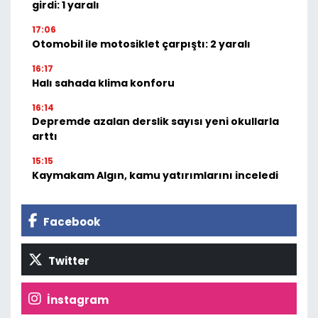
girdi: 1 yaralı
17:06
Otomobil ile motosiklet çarpıştı: 2 yaralı
16:17
Halı sahada klima konforu
16:14
Depremde azalan derslik sayısı yeni okullarla
arttı
15:15
Kaymakam Algın, kamu yatırımlarını inceledi
Facebook
Twitter
İnstagram