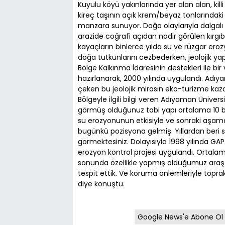
Kuyulu köyü yakınlarında yer alan alan, killi
kireç taşının açık krem/beyaz tonlarındaki re
manzara sunuyor. Doğa olaylarıyla dalgalı
arazide coğrafi açıdan nadir görülen kırgıb
kayaçların binlerce yılda su ve rüzgar er
doğa tutkunlarını cezbederken, jeolojik yapıs
Bölge Kalkınma İdaresinin destekleri ile b
hazırlanarak, 2000 yılında uygulandı. Adıy
çeken bu jeolojik mirasın eko-turizme kaza
Bölgeyle ilgili bilgi veren Adıyaman Üniver
görmüş olduğunuz tabi yapı ortalama 10 bin
su erozyonunun etkisiyle ve sonraki aşamada
bugünkü pozisyona gelmiş. Yıllardan beri 
görmektesiniz. Dolayısıyla 1998 yılında GAP
erozyon kontrol projesi uygulandı. Ortalam
sonunda özellikle yapmış olduğumuz araşt
tespit ettik. Ve koruma önlemleriyle topra
diye konuştu.
Google News'e Abone Ol