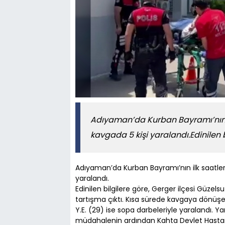
Adıyaman’da Kurban Bayramı’nın il
kavgada 5 kişi yaralandı.Edinilen b
Adıyaman’da Kurban Bayramı’nın ilk saatlerin
yaralandı.
Edinilen bilgilere göre, Gerger ilçesi Güzels
tartışma çıktı. Kısa sürede kavgaya dönüşen 
Y.E. (29) ise sopa darbeleriyle yaralandı. Yar
müdahalenin ardından Kahta Devlet Hastanesi