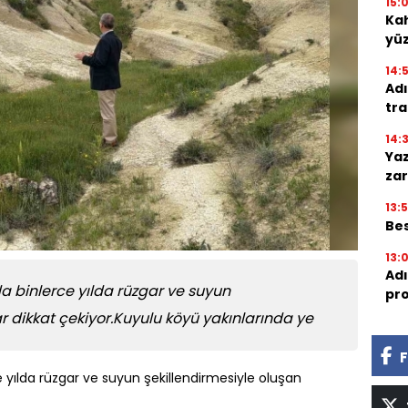
15:
Kah
yü
14:
Adı
tra
14:
Yaz
zar
13:
Bes
13:
Adı
 binlerce yılda rüzgar ve suyun
pro
r dikkat çekiyor.Kuyulu köyü yakınlarında ye
F
 yılda rüzgar ve suyun şekillendirmesiyle oluşan