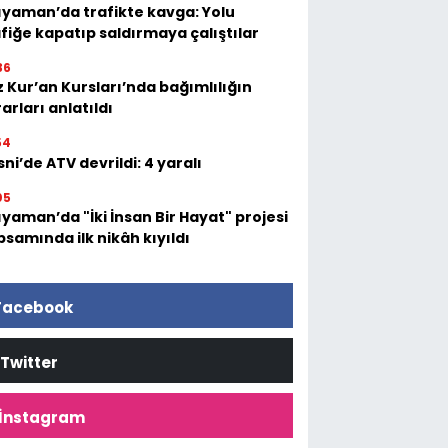
ıyaman’da trafikte kavga: Yolu
fiğe kapatıp saldırmaya çalıştılar
36
 Kur’an Kursları’nda bağımlılığın
arları anlatıldı
54
ni’de ATV devrildi: 4 yaralı
05
yaman’da "İki İnsan Bir Hayat" projesi
samında ilk nikâh kıyıldı
Facebook
Twitter
İnstagram