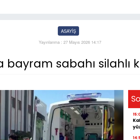
ASAYİŞ
Yayınlanma : 27 Mayıs 2026 14:17
bayram sabahı silahlı ka
So
15:
Ka
yü
14: