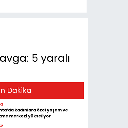
vga: 5 yaralı
n Dakika
03
hta’da kadınlara özel yaşam ve
zme merkezi yükseliyor
52