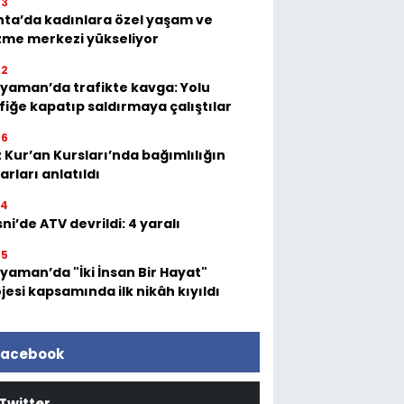
03
ta’da kadınlara özel yaşam ve
zme merkezi yükseliyor
52
yaman’da trafikte kavga: Yolu
fiğe kapatıp saldırmaya çalıştılar
36
 Kur’an Kursları’nda bağımlılığın
arları anlatıldı
54
ni’de ATV devrildi: 4 yaralı
05
yaman’da "İki İnsan Bir Hayat"
jesi kapsamında ilk nikâh kıyıldı
acebook
Twitter