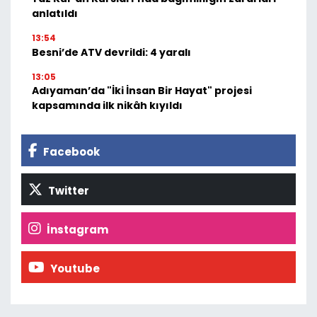
anlatıldı
13:54
Besni’de ATV devrildi: 4 yaralı
13:05
Adıyaman’da "İki İnsan Bir Hayat" projesi
kapsamında ilk nikâh kıyıldı
Facebook
Twitter
İnstagram
Youtube