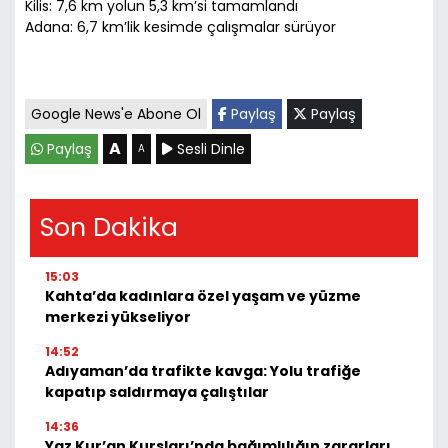
Kilis: 7,6 km yolun 5,3 km’si tamamlandı
Adana: 6,7 km’lik kesimde çalışmalar sürüyor
Google News'e Abone Ol
Paylaş
Paylaş
A
Paylaş
Sesli Dinle
A
Son Dakika
15:03
Kahta’da kadınlara özel yaşam ve yüzme
merkezi yükseliyor
14:52
Adıyaman’da trafikte kavga: Yolu trafiğe
kapatıp saldırmaya çalıştılar
14:36
Yaz Kur’an Kursları’nda bağımlılığın zararları