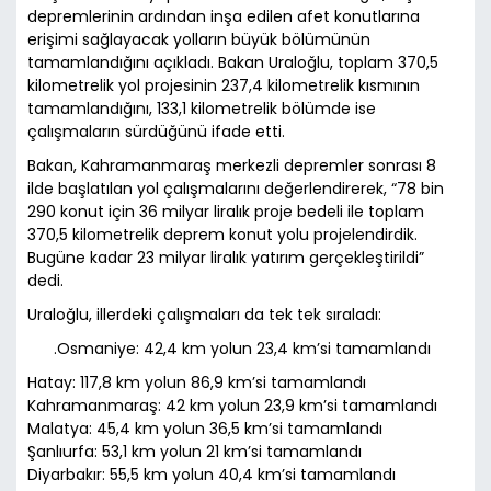
depremlerinin ardından inşa edilen afet konutlarına
erişimi sağlayacak yolların büyük bölümünün
tamamlandığını açıkladı. Bakan Uraloğlu, toplam 370,5
kilometrelik yol projesinin 237,4 kilometrelik kısmının
tamamlandığını, 133,1 kilometrelik bölümde ise
çalışmaların sürdüğünü ifade etti.
Bakan, Kahramanmaraş merkezli depremler sonrası 8
ilde başlatılan yol çalışmalarını değerlendirerek, “78 bin
290 konut için 36 milyar liralık proje bedeli ile toplam
370,5 kilometrelik deprem konut yolu projelendirdik.
Bugüne kadar 23 milyar liralık yatırım gerçekleştirildi”
dedi.
Uraloğlu, illerdeki çalışmaları da tek tek sıraladı:
.Osmaniye: 42,4 km yolun 23,4 km’si tamamlandı
Hatay: 117,8 km yolun 86,9 km’si tamamlandı
Kahramanmaraş: 42 km yolun 23,9 km’si tamamlandı
Malatya: 45,4 km yolun 36,5 km’si tamamlandı
Şanlıurfa: 53,1 km yolun 21 km’si tamamlandı
Diyarbakır: 55,5 km yolun 40,4 km’si tamamlandı