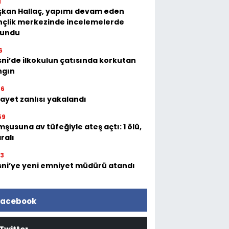
1
şkan Hallaç, yapımı devam eden
nçlik merkezinde incelemelerde
lundu
6
ni’de ilkokulun çatısında korkutan
ngın
36
ayet zanlısı yakalandı
59
şusuna av tüfeğiyle ateş açtı: 1 ölü,
aralı
23
ni’ye yeni emniyet müdürü atandı
acebook