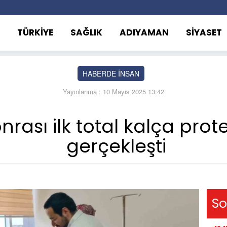
TÜRKİYE
SAĞLIK
ADIYAMAN
SİYASET
HABERDE İNSAN
Yayınlanma : 10 Mayıs 2025 13:42
ası ilk total kalça prote
gerçekleşti
So