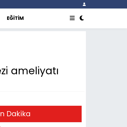
EĞİTİM
zi ameliyatı
n Dakika