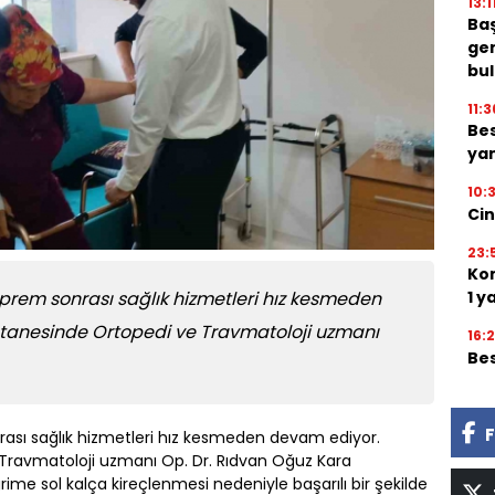
13:1
Ba
ge
bu
11:3
Bes
ya
10:
Cin
23:
Kom
1 y
rem sonrası sağlık hizmetleri hız kesmeden
tanesinde Ortopedi ve Travmatoloji uzmanı
16:
Bes
F
ası sağlık hizmetleri hız kesmeden devam ediyor.
Travmatoloji uzmanı Op. Dr. Rıdvan Oğuz Kara
ime sol kalça kireçlenmesi nedeniyle başarılı bir şekilde