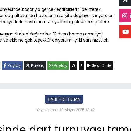
ünyesinde başarıyla gerçekleştirdiklerini belirterek,
r doğrultusunda hastalarımıza şifa dağıtıyor ve yaraları
eliyatlarla hastalarımızın yüzlerini güldürmek, bizlere
r kavuşan Nurten Yeğrim ise, "Rıdvan hocam ameliyat
 ve ekibine çok teşekkür ediyorum. İyi ki varsınız Allah
A
Paylaş
Paylaş
Paylaş
Sesli Dinle
A
HABERDE İNSAN
Yayınlanma : 10 Mayıs 2025 13:42
esinde dart turnuvası ta