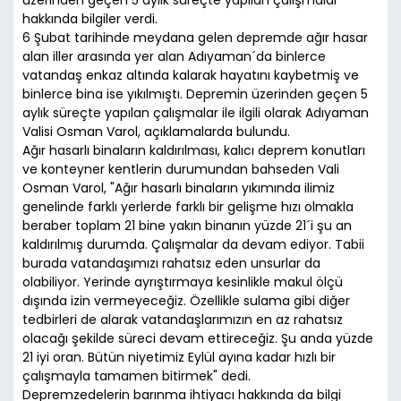
hakkında bilgiler verdi.
6 Şubat tarihinde meydana gelen depremde ağır hasar
alan iller arasında yer alan Adıyaman´da binlerce
vatandaş enkaz altında kalarak hayatını kaybetmiş ve
binlerce bina ise yıkılmıştı. Depremin üzerinden geçen 5
aylık süreçte yapılan çalışmalar ile ilgili olarak Adıyaman
Valisi Osman Varol, açıklamalarda bulundu.
Ağır hasarlı binaların kaldırılması, kalıcı deprem konutları
ve konteyner kentlerin durumundan bahseden Vali
Osman Varol, "Ağır hasarlı binaların yıkımında ilimiz
genelinde farklı yerlerde farklı bir gelişme hızı olmakla
beraber toplam 21 bine yakın binanın yüzde 21´i şu an
kaldırılmış durumda. Çalışmalar da devam ediyor. Tabii
burada vatandaşımızı rahatsız eden unsurlar da
olabiliyor. Yerinde ayrıştırmaya kesinlikle makul ölçü
dışında izin vermeyeceğiz. Özellikle sulama gibi diğer
tedbirleri de alarak vatandaşlarımızın en az rahatsız
olacağı şekilde süreci devam ettireceğiz. Şu anda yüzde
21 iyi oran. Bütün niyetimiz Eylül ayına kadar hızlı bir
çalışmayla tamamen bitirmek" dedi.
Depremzedelerin barınma ihtiyacı hakkında da bilgi