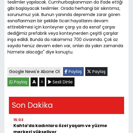
teslimler yapılacak. Cumhurbaşkanımızın da ifade ettiği
gibi başlayacak teslimler. Orada herhangi bir sıkıntımız,
sorunumuz yok. Bunun yanında depremde zarar gören
esnaflarımızın bir şekilde ticari hayatlarını devam
ettirebilmesi için konteyner çarşı ya da esnaf çarşısı
dediğimiz prefabrik veya konteynerden çeşitli çarşılar
inşa edildi. Bunda da rakamımız 700 civarında. Çok az
sayıda henüz devam eden var, onları da yakın zamanda
hizmete alacağız" diye konuştu.
Google News'e Abone Ol
Paylaş
Paylaş
A
Paylaş
Sesli Dinle
A
Son Dakika
15:03
Kahta’da kadınlara özel yaşam ve yüzme
merkezi yükseliyor