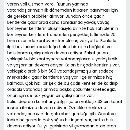
veren Vali Osman Varol, "Bunun yanında
vatandaşlarımızın ilk dönemden itibaren barınması için
de gereken tedbirler alınıyor. Bundan önce çadır
kentlerde çadırlarda daha sonrasında yavaş yavaş
konteyner kentlerin oluşmasıyla birlikte hak sahiplerinin
konteyner kentlere transferleri gerçekleşti. İlimizde 20
binin üzerinde konteyner konulmuş vaziyette. Bunlarla
ilgili bazılarının konulduğu halde birtakım bağlantı ve
hazırlanma çalışmaları devam ediyor. Fakat şu an
yaklaşık 14 bin konteynere vatandaşlarımızı yerleştirdik
ve yaşamları devam ediyor. Kalan bir çadır kentimiz var,
yaklaşık olarak 6 bin 600 vatandaşımız şu an sadece
merkezdeki çadır kentlerde yaşıyor, ilçelerimizde hiç
kalmadı. Çok hızlı bir şekilde bu çadır kentleri de kaldırıp
oradaki vatandaşlarımıza başka çözümler üreteceğiz,
onun için de çok yoğun bir çalışmamız var.
Kalıcı deprem konutlarıyla ilgili şu an yaklaşık 33 bin konut
inşaatı ilimizde devam ediyor. Özellikle merkezde
vatandaşlarımızın da çok rahat gördüğü gibi Örenli ve
İndire bölgesinde çok yoğun bir inşaat var, hatta hızlı
devam ediyor. Bu yıl içerisinde yıl çıkmadan etap etap