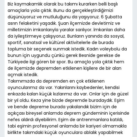
Biz kaymakamlık olarak bu takımı kurarken belli başlı
amaçlarla yola çıktık. Bunu da gerçekleştirdiğimizi
düşünüyoruz ve mutluluğunu da yaşıyoruz. 6 Şubatta
asrın felaketini yaşadık. Şuan ilçemizde devletimiz ve
milletimizin imkanlarıyla yaralar sarılıyor. İmkanları daha
da iyileştirmeye çalışıyoruz. Bunların yanında da sosyal,
sportif, sanatsal ve kültürel aktivitelerle de burada
topluma bir seçenek sunmak istedik. Kadın voleybolu da
bunun için uygundu çünkü gerek Besnide gerekse de
Türkiyede ilgi gören bir spor. Bu amaçla yola çıktık hem
de ilçemizde depremden etkilenen kişilere de bir alan
açmak istedik.
Takımımızda da depremden en çok etkilenen
oyuncularımız da var. Yakınlarını kaybedenler, kendisi
enkazda kalan küçük kızlarımız da var. Onlar için de güzel
bir yıl oldu. Keza yine bizde depremde buradaydık. Eşim
ve bende depreme burada yakalandık bizim için de
açıkçası bireysel anlamda deprem gündeminin içerisinde
nefes aldırdı diyebilirim. Eşim de antrenmanlara katıldı,
tabi eşimin profesyonel anlamda bir kariyeri olmamakla
birlikte takımdaki küçük oyunculara ablalık yapabilmek