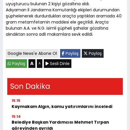
uyuşturucu bulunan 2 kişiyi gözaltına aldı.
Adıyaman İl Jandarma Komutanlığı ekipleri durumundan
şüphelenerek durdurdukları araçta yaptıkları aramada 40
gram metamfetamin maddesi ele geçirildi. Araçta
bulunan A.A. ve N.G. isimli şüpheli şahıslar gözaltına
alındıktan sonra adli makamlara sevk edildi.
Google News'e Abone Ol
Paylaş
Paylaş
A
Paylaş
Sesli Dinle
A
Son Dakika
15:15
Kaymakam Algın, kamu yatırımlarını inceledi
15:14
Belediye Başkan Yardımcısı Mehmet Tırpan
görevinden ayrıldı