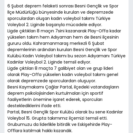
6 Şubat deprem felaketi sonrası Besni Gençlik ve Spor
İlçe Müdürlüğü bünyesinde kurulan ve depremzede
sporculardan oluşan kadın voleybol takımı Türkiye
Voleybol 2. Liginde başarıyla mücadele ediyor.
Ligde çıktıkları 8 maçın 7sini kazanarak Play-Offa kadar
yükselen takım hem Adıyaman hem de Besni ilçesinin
gururu oldu. Kahramanmaraş merkezli 6 Şubat
depremlerinin ardından kurulan Besni Gençlik ve Spor
Kulübü Kadın Voleybol takımı bu sezon Adıyamanı Türkiye
Kadınlar Voleybol 2. Liginde temsil ediyor.
Ligde çıktıları 8 maçta 7 galibiyet olan ve grup lideri
olarak Play-Offa yükselen kadın voleybol takımı genel
olarak depremzede sporculardan oluşuyor.
Besni Kaymakamı Çağlar Partal, ilçedeki vatandaşların
deprem psikolojisinden kurtulmaları için sportif
faaliyetlerin önemine işaret ederek, sporcuları
desteklediklerini ifade etti.
Partal, Besni Gençlik Spor Kulübü olarak bu sene Kadınlar
Voleybol 15. Grupta takımımız ilçemizi temsil etti.
Grubumuzu da liderlikle bitirdik ve Eskişehirde Play-
Offlara katılmak hakkı kazandık.