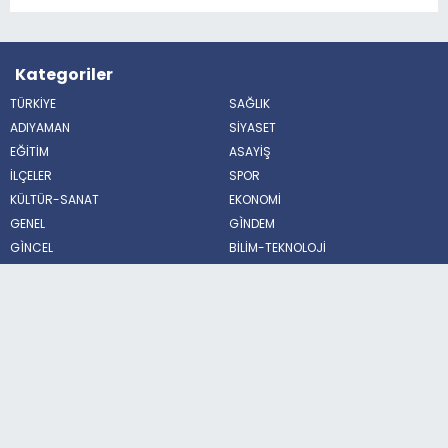
Kategoriler
TÜRKİYE
SAĞLIK
ADIYAMAN
SİYASET
EĞİTİM
ASAYİŞ
İLÇELER
SPOR
KÜLTÜR-SANAT
EKONOMİ
GENEL
GÌNDEM
GÌNCEL
BİLİM-TEKNOLOJİ
FUTBOL
ÇEVRE
BİLİM VE TEKNOLOJİ
HABERDE İNSAN
POLİTİKA
MAGAZİN
Sosyal Medya