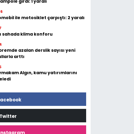
ampole girdi: 1 yaralı
06
mobil ile motosiklet çarpıştı: 2 yaralı
7
ı sahada klima konforu
4
remde azalan derslik sayısı yeni
llarla arttı
5
makam Algın, kamu yatırımlarını
eledi
acebook
Twitter
İnstagram