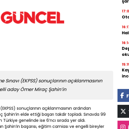
şar
17:
Oto
16:1
Hal
16:1
Dep
oku
15:1
Kay
inc
e Sınavı (EKPSS) sonuçlarının açıklanmasının
lli aday Ömer Miraç Şahin’in
F
 (EKPSS) sonuçlarının açıklanmasının ardından
ahin’in elde ettiği başarı takdir topladı. Sınavda 99
 Türkiye genelinde ise 6’ncı sırada yer aldı.
lan Şahin’in başarısı, eğitim camiası ve engelli bireyler