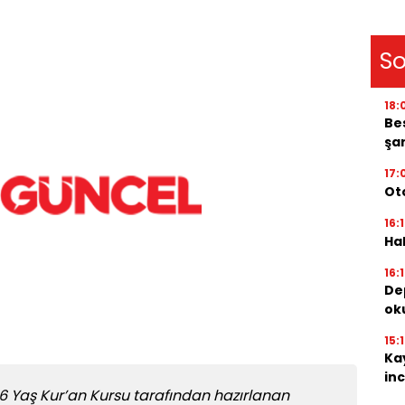
So
18:
Be
şar
17:
Oto
16:
Ha
16:
De
oku
15:
Ka
inc
 Yaş Kur’an Kursu tarafından hazırlanan