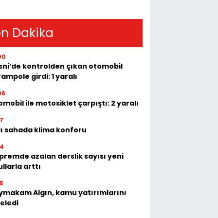
n Dakika
00
sni’de kontrolden çıkan otomobil
ampole girdi: 1 yaralı
06
mobil ile motosiklet çarpıştı: 2 yaralı
17
lı sahada klima konforu
14
premde azalan derslik sayısı yeni
llarla arttı
15
ymakam Algın, kamu yatırımlarını
eledi