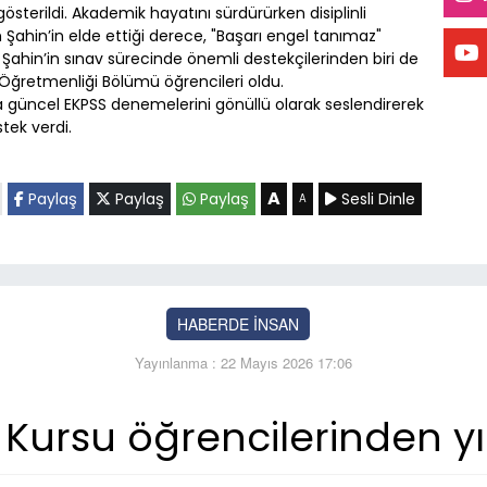
österildi. Akademik hayatını sürdürürken disiplinli
ahin’in elde ettiği derece, "Başarı engel tanımaz"
 Şahin’in sınav sürecinde önemli destekçilerinden biri de
 Öğretmenliği Bölümü öğrencileri oldu.
ala güncel EKPSS denemelerini gönüllü olarak seslendirerek
tek verdi.
A
Paylaş
Paylaş
Paylaş
Sesli Dinle
A
HABERDE İNSAN
Yayınlanma : 22 Mayıs 2026 17:06
 Kursu öğrencilerinden y