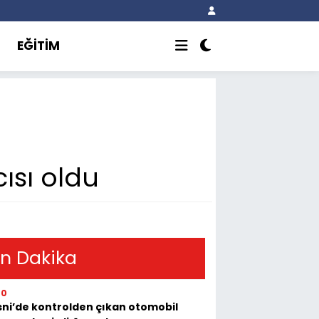
EĞİTİM
ısı oldu
n Dakika
00
ni’de kontrolden çıkan otomobil