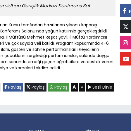
amidhan Gençlik Merkezi Konferans Sal
an Kursu tarafından hazırlanan yılsonu kapanış
nferans Salonu’nda yoğun katılımla gerçekleştirildi.
a, İl Müftüsü Mehmet Reşat Şavlı, İl Müftü Yardımcısı
leri ve çok sayıda veli katıldı. Program kapsamında 4-6
lahi, gösteri ve sahne performansları izleyicilerin
en çocukların sergilediği performanslar, salonda duygu
ogram sonunda emeği geçen öğreticilere ve destek veren
alya ve karneleri takdim edildi.
A
Paylaş
Paylaş
Paylaş
Sesli Dinle
A