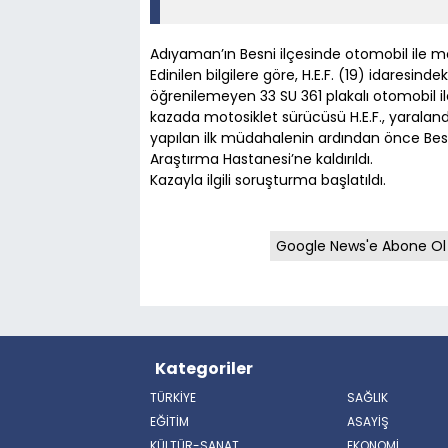
Adıyaman’ın Besni ilçesinde otomobil ile mo
Edinilen bilgilere göre, H.E.F. (19) idaresin
öğrenilemeyen 33 SU 361 plakalı otomobil i
kazada motosiklet sürücüsü H.E.F., yaralandı
yapılan ilk müdahalenin ardından önce Bes
Araştırma Hastanesi’ne kaldırıldı.
Kazayla ilgili soruşturma başlatıldı.
Google News'e Abone Ol
Kategoriler
TÜRKİYE
SAĞLIK
EĞİTİM
ASAYİŞ
KÜLTÜR-SANAT
EKONOMİ