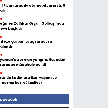
50
if ticari araç ile otomobil çarpıştı: 5
alı
49
eğmen Zülfikar Orçan Gölbaşı’nda
eve başladı
45
nfeze çarpan araç sürücüsü
alandı
34
ıyaman’da orman yangını: Havadan
karadan müdahale edildi
03
ta’da kadınlara özel yaşam ve
zme merkezi yükseliyor
acebook