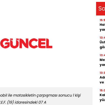
So
15:
Haf
yar
13:
Üs
gö
13:
Me
ya
13:
Ad
ve
15:
il ile motosikletin çarpışması sonucu 1 kişi
Ka
yü
.E.F. (19) idaresindeki 07 A