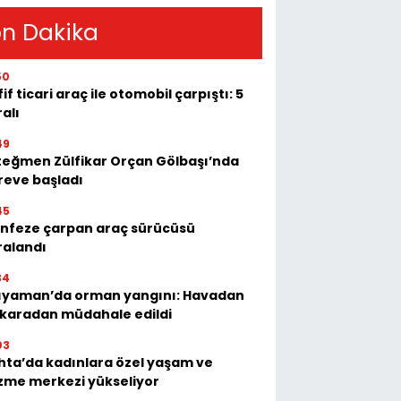
n Dakika
50
if ticari araç ile otomobil çarpıştı: 5
alı
49
teğmen Zülfikar Orçan Gölbaşı’nda
reve başladı
45
nfeze çarpan araç sürücüsü
ralandı
34
ıyaman’da orman yangını: Havadan
 karadan müdahale edildi
03
hta’da kadınlara özel yaşam ve
zme merkezi yükseliyor