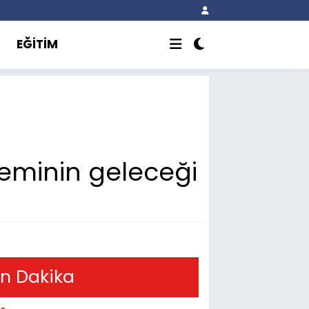
EĞİTİM
steminin geleceği
n Dakika