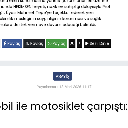
 daha etkin sunulmasına yönelik çözüm önerileri üzerine
onunda HEKİMSEN heyeti, nazik ev sahipliği dolayısıyla Prof.
 Öğr. Üyesi Mehmet Tepe’ye teşekkür ederek yeni
 hekimlik mesleğinin saygınlığının korunması ve sağlık
şmalara destek vermeye devam edeceği belirtildi.
A
Paylaş
Paylaş
Paylaş
Sesli Dinle
A
ASAYİŞ
Yayınlanma : 13 Mart 2026 11:17
l ile motosiklet çarpıştı: 