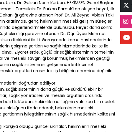
an, Uzm. Dr. Gülsün Narin Kurban, HEKİMSEN Genel Başkan
man İl Temsilcisi Dr. Furkan Pamuk’tan oluşan heyet, ilk
Dekanlığı görevine atanan Prof. Dr. Ali Zeynal Abidin Tak’ı
ğinin artırılması, genç hekimlerin mesleki gelişim süreçleri
nularında değerlendirmelerde bulunuldu. Heyet daha sonra
Başhekimliği görevine atanan Dr. Öğr. Üyesi Mehmet
olsun dileklerini iletti. Görüşmede kamu hastanelerinde
lerin çalışma şartları ve sağlık hizmetlerinde kalite ile
e alındı. Ziyaretlerde, güçlü bir sağlık sisteminin temelinin
mlar ve mesleki saygınlığı korunmuş hekimlerden geçtiği
rının sağlık sisteminin gelişiminde kritik bir rol
meslek örgütleri arasındaki iş birliğinin önemine değinildi.
etlerini doğrudan etkiliyor
, sağlık sisteminin daha güçlü ve sürdürülebilir bir
r, sağlık yöneticileri ve meslek örgütleri arasında
ı belirtti. Kurban, hekimlik mesleğinin yalnızca bir meslek
ru olduğunu ifade ederek, hekimlerin mesleki
larının iyileştirilmesinin sağlık hizmetlerinin kalitesini
 karşıya olduğu güncel sıkıntılar, hekimlerin mesleki