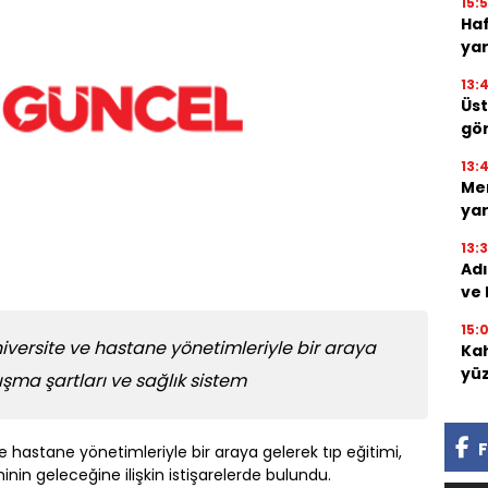
15:
Haf
yar
13:
Üst
gör
13:
Me
yar
13:
Ad
ve 
15:
ersite ve hastane yönetimleriyle bir araya
Kah
yü
lışma şartları ve sağlık sistem
F
hastane yönetimleriyle bir araya gelerek tıp eğitimi,
inin geleceğine ilişkin istişarelerde bulundu.