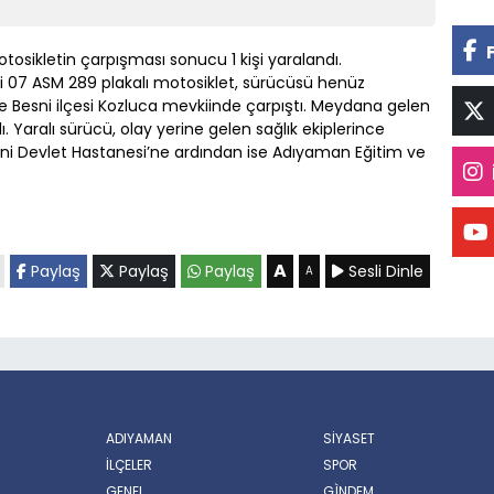
tosikletin çarpışması sonucu 1 kişi yaralandı.
deki 07 ASM 289 plakalı motosiklet, sürücüsü henüz
le Besni ilçesi Kozluca mevkiinde çarpıştı. Meydana gelen
. Yaralı sürücü, olay yerine gelen sağlık ekiplerince
ni Devlet Hastanesi’ne ardından ise Adıyaman Eğitim ve
A
Paylaş
Paylaş
Paylaş
Sesli Dinle
A
ADIYAMAN
SİYASET
İLÇELER
SPOR
GENEL
GÌNDEM