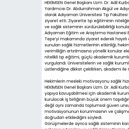
HEKİMSEN Genel Başkanı Uzm. Dr. Adil Kurb
Yardımcısı Dr. Abdurrahman Akgül ve Adıya
olarak Adıyaman Üniversitesi Tıp Fakültesi 
ziyaret etti. Ziyarette tıp eğitiminin niteli
ve sağlık sisteminin sürdürülebilirliği ko
Adıyaman Eğitim ve Araştırma Hastanesi 
Tepe’yi makamında ziyaret ederek hayırlı 
sunulan sağlık hizmetlerinin etkinliği, hekim
verimliliğin artırılmasına yönelik konular el
nitelikli tıp eğitimi, güçlü akademik kuru
vurgulandı. Üniversitelerin ve sağlık kurumla
üstlendiğine dikkat çekilirken, akademi ile 
Hekimlerin mesleki motivasyonu sağlık hizm
HEKİMSEN Genel Başkanı Uzm. Dr. Adil Kurban
yapıya kavuşabilmesi için akademik kurumla
kurulacak iş birliğinin büyük önem taşıdığın
değil aynı zamanda toplumsal güven unsu
motivasyonunun korunmasının ve çalışma şart
doğrudan etkilediğini söyledi.
Görüşmelerde ayrıca sağlık sisteminin karşı