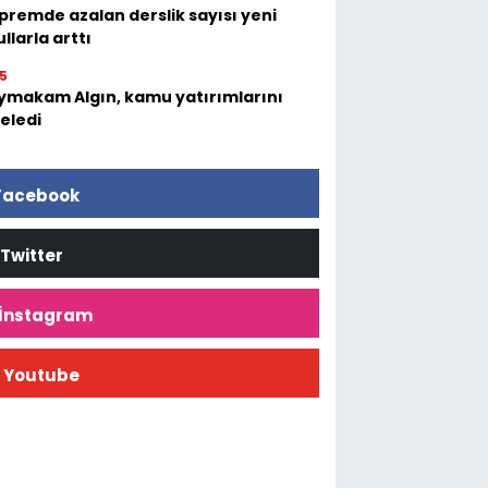
premde azalan derslik sayısı yeni
llarla arttı
15
ymakam Algın, kamu yatırımlarını
eledi
Facebook
Twitter
İnstagram
Youtube