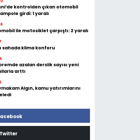
00
ni’de kontrolden çıkan otomobil
ampole girdi: 1 yaralı
06
mobil ile motosiklet çarpıştı: 2 yaralı
7
ı sahada klima konforu
4
remde azalan derslik sayısı yeni
llarla arttı
5
makam Algın, kamu yatırımlarını
eledi
acebook
Twitter