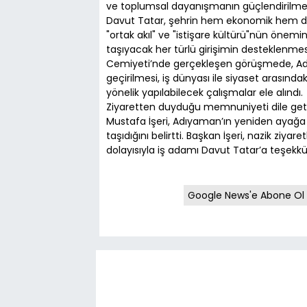
ve toplumsal dayanışmanın güçlendirilmes
Davut Tatar, şehrin hem ekonomik hem de
"ortak akıl" ve "istişare kültürü"nün önemin
taşıyacak her türlü girişimin desteklenmes
Cemiyeti’nde gerçekleşen görüşmede, Adı
geçirilmesi, iş dünyası ile siyaset arasınd
yönelik yapılabilecek çalışmalar ele alındı.
Ziyaretten duyduğu memnuniyeti dile geti
Mustafa İşeri, Adıyaman’ın yeniden ayağa
taşıdığını belirtti. Başkan İşeri, nazik ziy
dolayısıyla iş adamı Davut Tatar’a teşekkür
Google News'e Abone Ol