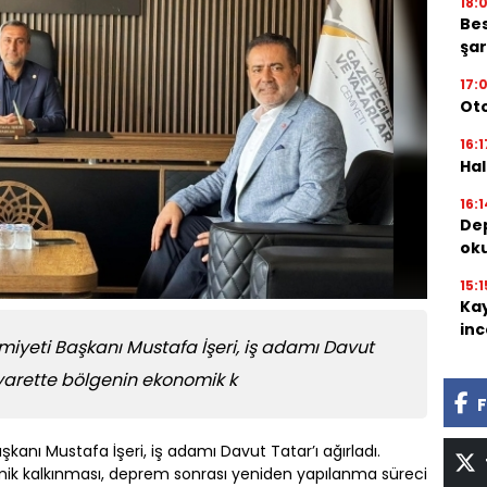
18:
Bes
şar
17:
Oto
16:1
Hal
16:1
Dep
oku
15:1
Kay
inc
miyeti Başkanı Mustafa İşeri, iş adamı Davut
ziyarette bölgenin ekonomik k
F
kanı Mustafa İşeri, iş adamı Davut Tatar’ı ağırladı.
mik kalkınması, deprem sonrası yeniden yapılanma süreci