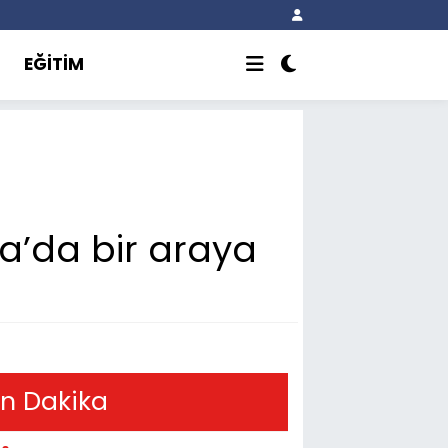
EĞİTİM
ta’da bir araya
n Dakika