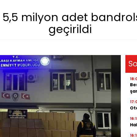
a 5,5 milyon adet bandrol
geçirildi
So
18:
Be
şar
17:
Oto
16:
Ha
16: