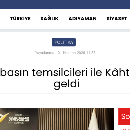
TÜRKİYE
SAĞLIK
ADIYAMAN
SİYASET
POLİTİKA
Yayınlanma : 01 Haziran 2026 11:53
basın temsilcileri ile Kâh
geldi
So