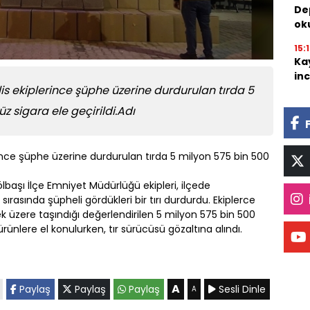
De
oku
15:
Ka
inc
is ekiplerince şüphe üzerine durdurulan tırda 5
 sigara ele geçirildi.Adı
rince şüphe üzerine durdurulan tırda 5 milyon 575 bin 500
başı İlçe Emniyet Müdürlüğü ekipleri, ilçede
ırasında şüpheli gördükleri bir tırı durdurdu. Ekiplerce
 üzere taşındığı değerlendirilen 5 milyon 575 bin 500
rünlere el konulurken, tır sürücüsü gözaltına alındı.
A
Paylaş
Paylaş
Paylaş
Sesli Dinle
A