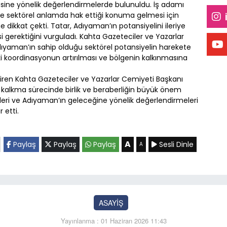
ine yönelik değerlendirmelerde bulunuldu. İş adamı
 sektörel anlamda hak ettiği konuma gelmesi için
e dikkat çekti. Tatar, Adıyaman’ın potansiyelini ileriye
i gerektiğini vurguladı. Kahta Gazeteciler ve Yazarlar
yaman’ın sahip olduğu sektörel potansiyelin harekete
aki koordinasyonun artırılması ve bölgenin kalkınmasına
ren Kahta Gazeteciler ve Yazarlar Cemiyeti Başkanı
 kalkma sürecinde birlik ve beraberliğin büyük önem
aretleri ve Adıyaman’ın geleceğine yönelik değerlendirmeleri
 etti.
A
Paylaş
Paylaş
Paylaş
Sesli Dinle
A
ASAYİŞ
Yayınlanma : 01 Haziran 2026 11:43