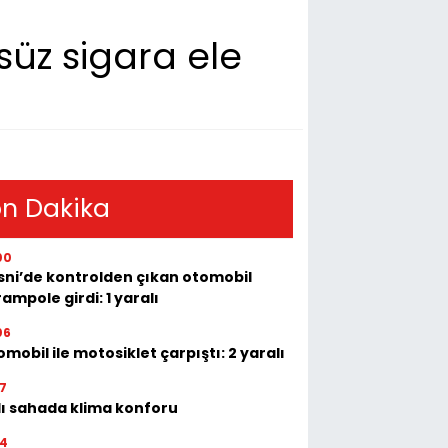
süz sigara ele
n Dakika
00
sni’de kontrolden çıkan otomobil
ampole girdi: 1 yaralı
06
mobil ile motosiklet çarpıştı: 2 yaralı
17
lı sahada klima konforu
14