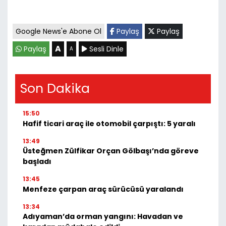
Google News'e Abone Ol
Paylaş
Paylaş
A
Paylaş
Sesli Dinle
A
Son Dakika
15:50
Hafif ticari araç ile otomobil çarpıştı: 5 yaralı
13:49
Üsteğmen Zülfikar Orçan Gölbaşı’nda göreve
başladı
13:45
Menfeze çarpan araç sürücüsü yaralandı
13:34
Adıyaman’da orman yangını: Havadan ve