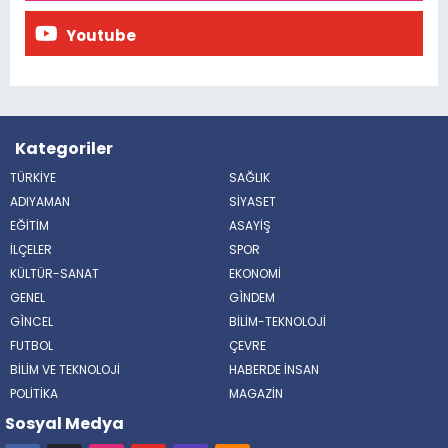
Youtube
Kategoriler
TÜRKİYE
SAĞLIK
ADIYAMAN
SİYASET
EĞİTİM
ASAYİŞ
İLÇELER
SPOR
KÜLTÜR-SANAT
EKONOMİ
GENEL
GÌNDEM
GÌNCEL
BİLİM-TEKNOLOJİ
FUTBOL
ÇEVRE
BİLİM VE TEKNOLOJİ
HABERDE İNSAN
POLİTİKA
MAGAZİN
Sosyal Medya