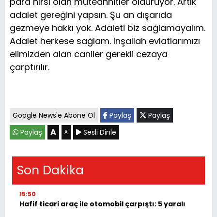
para hırsı olan müteahhitler öldürüyor. Artık
adalet gereğini yapsın. Şu an dışarıda
gezmeye hakkı yok. Adaleti biz sağlamayalım.
Adalet herkese sağlam. İnşallah evlatlarımızı
elimizden alan caniler gerekli cezaya
çarptırılır.
Google News'e Abone Ol
Paylaş
Paylaş
A
Paylaş
Sesli Dinle
A
Son Dakika
15:50
Hafif ticari araç ile otomobil çarpıştı: 5 yaralı