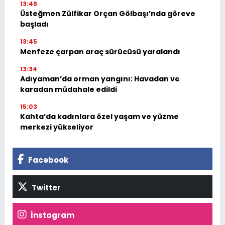
13:49
Üsteğmen Zülfikar Orçan Gölbaşı’nda göreve
başladı
13:45
Menfeze çarpan araç sürücüsü yaralandı
13:34
Adıyaman’da orman yangını: Havadan ve
karadan müdahale edildi
15:03
Kahta’da kadınlara özel yaşam ve yüzme
merkezi yükseliyor
Facebook
Twitter
İnstagram