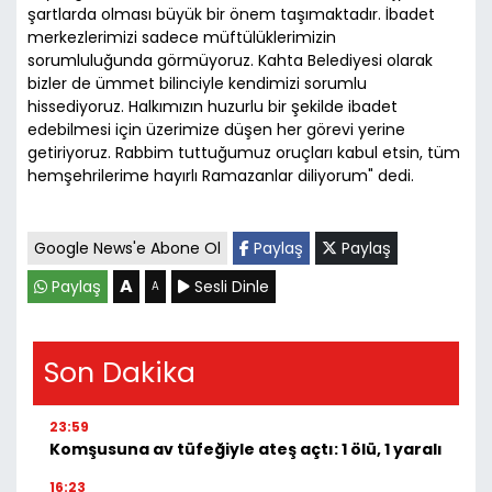
şartlarda olması büyük bir önem taşımaktadır. İbadet
merkezlerimizi sadece müftülüklerimizin
sorumluluğunda görmüyoruz. Kahta Belediyesi olarak
bizler de ümmet bilinciyle kendimizi sorumlu
hissediyoruz. Halkımızın huzurlu bir şekilde ibadet
edebilmesi için üzerimize düşen her görevi yerine
getiriyoruz. Rabbim tuttuğumuz oruçları kabul etsin, tüm
hemşehrilerime hayırlı Ramazanlar diliyorum" dedi.
Google News'e Abone Ol
Paylaş
Paylaş
A
Paylaş
Sesli Dinle
A
Son Dakika
23:59
Komşusuna av tüfeğiyle ateş açtı: 1 ölü, 1 yaralı
16:23