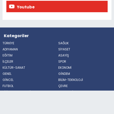
Youtube
Kategoriler
TÜRKİYE
SAĞLIK
ADIYAMAN
SİYASET
EĞİTİM
ASAYİŞ
İLÇELER
SPOR
KÜLTÜR-SANAT
EKONOMİ
GENEL
GÌNDEM
GÌNCEL
BİLİM-TEKNOLOJİ
FUTBOL
ÇEVRE
BİLİM VE TEKNOLOJİ
HABERDE İNSAN
POLİTİKA
MAGAZİN
Sosyal Medya