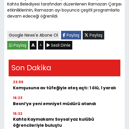
Kahta Belediyesi tarafından düzenlenen Ramazan Çarşısı
etkinliklerinin, Ramazan ayı boyunca çeşitli programlarla
devam edeceği öğrenildi.
Google News'e Abone Ol
Paylaş
Paylaş
A
Paylaş
Sesli Dinle
A
Son Dakika
23:59
Komşusuna av tüfeğiyle ateş açtı: 1 ölü, 1 yaralı
16:23
Besni’ye yeni emniyet müdürü atandı
15:32
Kahta Kaymakamı Soysal yaz kulübü
öğrencileriyle buluştu