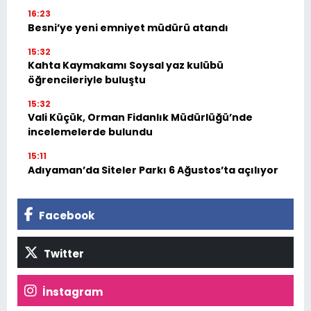
16:23
Besni’ye yeni emniyet müdürü atandı
15:32
Kahta Kaymakamı Soysal yaz kulübü
öğrencileriyle buluştu
15:32
Vali Küçük, Orman Fidanlık Müdürlüğü’nde
incelemelerde bulundu
15:11
Adıyaman’da Siteler Parkı 6 Ağustos’ta açılıyor
Facebook
Twitter
İnstagram