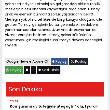
çaba sarf ediyor. Teknolojinin gelişmesiyle birlikte terzilik
mesleğinin eski önemini kaybettiğini ifade eden Tümay,
çırak ve eleman bulmakta zorluk yaşadıklarını belirtti.
Mesleğin yok olma tehlikesiyle karşı karşıya olduğunu dile
getiren Tümay, gençlerin bu tür geleneksel mesleklere
yönelmemesinden yakındı. Uzun yıllardır Adıyaman’da
hizmet verdiğini belirten Tümay, şalvar kültürünün
yaşatılması için mesleğini sürdürmeye devam edeceğini
söyledi.
Google News'e Abone Ol
Paylaş
Paylaş
A
Paylaş
Sesli Dinle
A
Son Dakika
23:59
Komşusuna av tüfeğiyle ateş açtı: 1 ölü, 1 yaralı