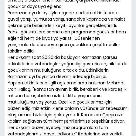
amacıyla düzenlenen Ramazan Çarşısı etkinliklerinde
çocuklar doyasıya eğlendi.
Ramazan ayı dolayısıyla organize edilen etkinliklerde
çuval yarışı, yumurta yarışı, sandalye kapmaca ve halat
çekme gibi birbirinden keyifli oyunlar gerçekleştirildi.
Renkli görüntülere sahne olan programda çocuklar hem
eğlendi hem de kıyasıya yarıştı. Düzenlenen
yarışmalarda dereceye giren çocuklara çeşitli ödüller
takdim edildi.
Her akşam saat 20.30’da başlayan Ramazan Çarşısı
etkinliklerine vatandaşlar yoğun ilgi gösterirken, aileler de
çocuklarının mutluluğuna ortak oldu. Etkinliklerin
Ramazan ayı boyunca devam edeceği bildirildi.
Yapılan etkinliklerle ilgili açıklamalarda bulunan Mehmet
Can Hallaç, "Ramazan ayının birlik, beraberlik ve kardeşlik
ruhunu hemşehrilerimizle birlikte yaşamanın
mutluluğunu yaşıyoruz. Özellikle çocuklarımız için
düzenlediğimiz etkinliklerle onların yüzünde bir tebessüm
oluşturmak bizler için çok kıymetli. Ramazan Çarşımıza
katılım sağlayan tüm hemşehrilerimize teşekkür ediyor,
her akşam düzenleyeceğimiz programlara tüm
vatandaşlarımızı davet ediyoruz" ifadelerine yer verildi.