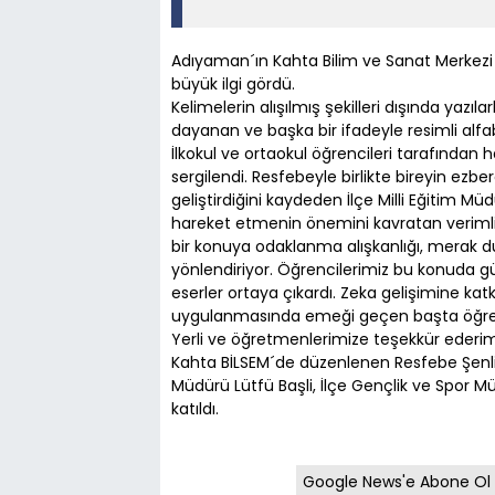
Adıyaman´ın Kahta Bilim ve Sanat Merkezi
büyük ilgi gördü.
Kelimelerin alışılmış şekilleri dışında yazıla
dayanan ve başka bir ifadeyle resimli alf
İlkokul ve ortaokul öğrencileri tarafından
sergilendi. Resfebeyle birlikte bireyin ezb
geliştirdiğini kaydeden İlçe Milli Eğitim Mü
hareket etmenin önemini kavratan verimli b
bir konuya odaklanma alışkanlığı, merak 
yönlendiriyor. Öğrencilerimiz bu konuda gü
eserler ortaya çıkardı. Zeka gelişimine ka
uygulanmasında emeği geçen başta öğre
Yerli ve öğretmenlerimize teşekkür ederim
Kahta BİLSEM´de düzenlenen Resfebe Şenliğ
Müdürü Lütfü Başli, İlçe Gençlik ve Spor 
katıldı.
Google News'e Abone Ol