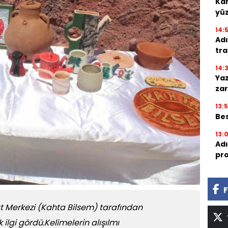
Kah
yü
14:
Adı
tra
14:
Yaz
zar
13:
Bes
13:
Adı
pro
F
t Merkezi (Kahta Bilsem) tarafından
ilgi gördü.Kelimelerin alışılmı