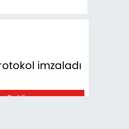
rotokol imzaladı
n Dakika
03
hta’da kadınlara özel yaşam ve
zme merkezi yükseliyor