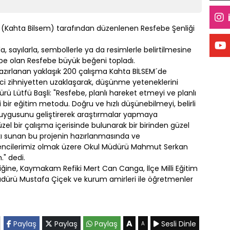
 (Kahta Bilsem) tarafından düzenlenen Resfebe Şenliği
rla, sayılarla, sembollerle ya da resimlerle belirtilmesine
abe olan Resfebe büyük beğeni topladı.
 hazırlanan yaklaşık 200 çalışma Kahta BİLSEM´de
erci zihniyetten uzaklaşarak, düşünme yeteneklerini
dürü Lütfü Başli: "Resfebe, planlı hareket etmeyi ve planlı
ir eğitim metodu. Doğru ve hızlı düşünebilmeyi, belirli
duygusunu geliştirerek araştırmalar yapmaya
zel bir çalışma içerisinde bulunarak bir birinden güzel
tkı sunan bu projenin hazırlanmasında ve
ncilerimiz olmak üzere Okul Müdürü Mahmut Serkan
." dedi.
ine, Kaymakam Refiki Mert Can Canga, İlçe Milli Eğitim
Müdürü Mustafa Çiçek ve kurum amirleri ile öğretmenler
A
Paylaş
Paylaş
Paylaş
Sesli Dinle
A