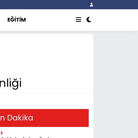
EĞİTİM
liği
n Dakika
03