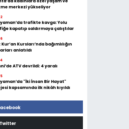
ta’da kadınlara özel yaşam ve
zme merkezi yükseliyor
52
yaman’da trafikte kavga: Yolu
fiğe kapatıp saldırmaya çalıştılar
36
 Kur’an Kursları’nda bağımlılığın
arları anlatıldı
54
ni’de ATV devrildi: 4 yaralı
05
yaman’da "İki İnsan Bir Hayat"
jesi kapsamında ilk nikâh kıyıldı
acebook
Twitter