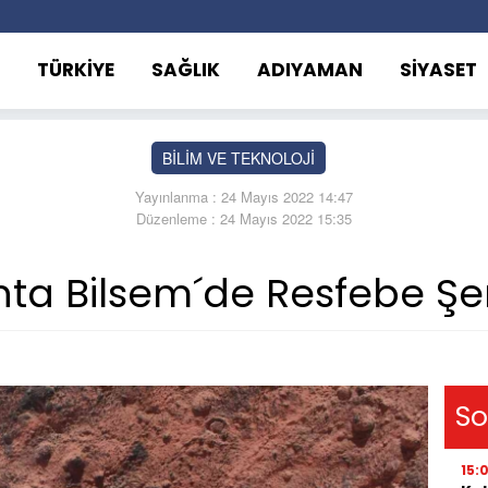
TÜRKİYE
SAĞLIK
ADIYAMAN
SİYASET
BİLİM VE TEKNOLOJİ
Yayınlanma : 24 Mayıs 2022 14:47
Düzenleme : 24 Mayıs 2022 15:35
ta Bilsem´de Resfebe Şen
So
15: