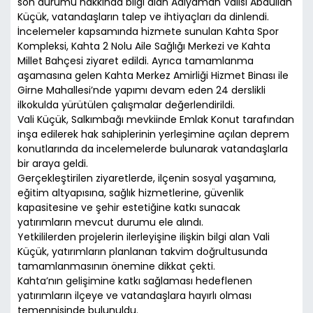
son durumu hakkında bilgi alan Adıyaman Valisi Abdullah
Küçük, vatandaşların talep ve ihtiyaçları da dinlendi.
İncelemeler kapsamında hizmete sunulan Kahta Spor
Kompleksi, Kahta 2 Nolu Aile Sağlığı Merkezi ve Kahta
Millet Bahçesi ziyaret edildi. Ayrıca tamamlanma
aşamasına gelen Kahta Merkez Amirliği Hizmet Binası ile
Girne Mahallesi’nde yapımı devam eden 24 derslikli
ilkokulda yürütülen çalışmalar değerlendirildi.
Vali Küçük, Salkımbağı mevkiinde Emlak Konut tarafından
inşa edilerek hak sahiplerinin yerleşimine açılan deprem
konutlarında da incelemelerde bulunarak vatandaşlarla
bir araya geldi.
Gerçekleştirilen ziyaretlerde, ilçenin sosyal yaşamına,
eğitim altyapısına, sağlık hizmetlerine, güvenlik
kapasitesine ve şehir estetiğine katkı sunacak
yatırımların mevcut durumu ele alındı.
Yetkililerden projelerin ilerleyişine ilişkin bilgi alan Vali
Küçük, yatırımların planlanan takvim doğrultusunda
tamamlanmasının önemine dikkat çekti.
Kahta’nın gelişimine katkı sağlaması hedeflenen
yatırımların ilçeye ve vatandaşlara hayırlı olması
temennisinde bulunuldu.