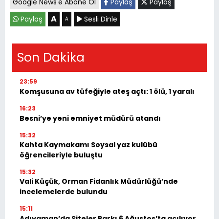
Google News'e Abone Ol
Paylaş
Paylaş
A
Paylaş
Sesli Dinle
A
Son Dakika
23:59
Komşusuna av tüfeğiyle ateş açtı: 1 ölü, 1 yaralı
16:23
Besni’ye yeni emniyet müdürü atandı
15:32
Kahta Kaymakamı Soysal yaz kulübü
öğrencileriyle buluştu
15:32
Vali Küçük, Orman Fidanlık Müdürlüğü’nde
incelemelerde bulundu
15:11
Adıyaman’da Siteler Parkı 6 Ağustos’ta açılıyor