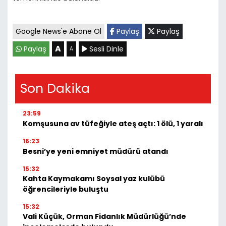
Google News'e Abone Ol
Paylaş
Paylaş
A
Paylaş
Sesli Dinle
A
Son Dakika
23:59
Komşusuna av tüfeğiyle ateş açtı: 1 ölü, 1 yaralı
16:23
Besni’ye yeni emniyet müdürü atandı
15:32
Kahta Kaymakamı Soysal yaz kulübü
öğrencileriyle buluştu
15:32
Vali Küçük, Orman Fidanlık Müdürlüğü’nde