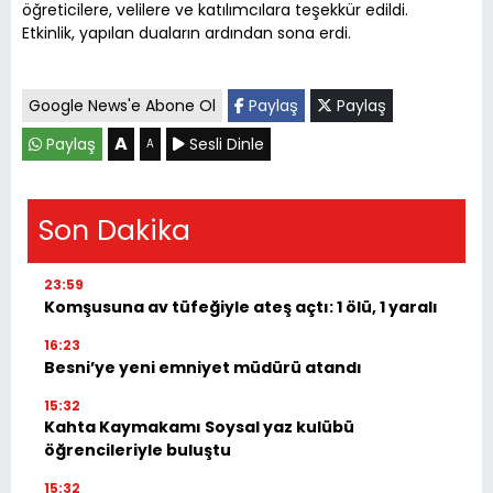
öğreticilere, velilere ve katılımcılara teşekkür edildi.
Etkinlik, yapılan duaların ardından sona erdi.
Google News'e Abone Ol
Paylaş
Paylaş
A
Paylaş
Sesli Dinle
A
Son Dakika
23:59
Komşusuna av tüfeğiyle ateş açtı: 1 ölü, 1 yaralı
16:23
Besni’ye yeni emniyet müdürü atandı
15:32
Kahta Kaymakamı Soysal yaz kulübü
öğrencileriyle buluştu
15:32