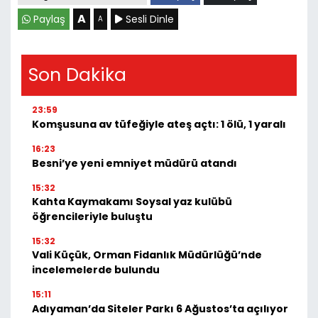
A
Paylaş
Sesli Dinle
A
Son Dakika
23:59
Komşusuna av tüfeğiyle ateş açtı: 1 ölü, 1 yaralı
16:23
Besni’ye yeni emniyet müdürü atandı
15:32
Kahta Kaymakamı Soysal yaz kulübü
öğrencileriyle buluştu
15:32
Vali Küçük, Orman Fidanlık Müdürlüğü’nde
incelemelerde bulundu
15:11
Adıyaman’da Siteler Parkı 6 Ağustos’ta açılıyor