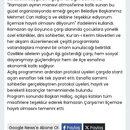
"Ramazan ayının manevi atmosferine katkı sunan bu
güzel organizasyonda emeği geçen Belediye Başkanımız
Mehmet Can Hallaç’a ve ekibine teşekkür ediyorum.
İlçemize hayırlı olmasını diliyorum" ifadelerini kullandı.
Ramazan ayı boyunca çarşı alanında çocuklara yönelik
özel etkinlikler, dini sohbetler, Kur’an-ı Kerim tilavetleri ve
her akşam düzenlenecek çeşitli programlarla
vatandaşlara manevi bir ortam sunulacağı belirtildi.
Özellikle ailelerin yoğun ilgi gösterdiği çarşı, hem sosyal
dayanışmayı güçlendiriyor hem de ilçe esnafına
ekonomik katkı sağlıyor.
Açılış programının ardından protokol üyeleri çarşıda stant
açan esnafları tek tek ziyaret etti. Esnafla samimi
sohbetler gerçekleştiren protokol üyeleri, hayırlı ve
bereketli kazançlar temennisinde bulundu.
Program sonunda Başkan Hallaç, açılışa katılan tüm
misafirlere teşekkür ederek Ramazan Çarşısı’nın İlçemize
hayırlı olmasını temenni etti.
Google News'e Abone Ol
Paylaş
Paylaş