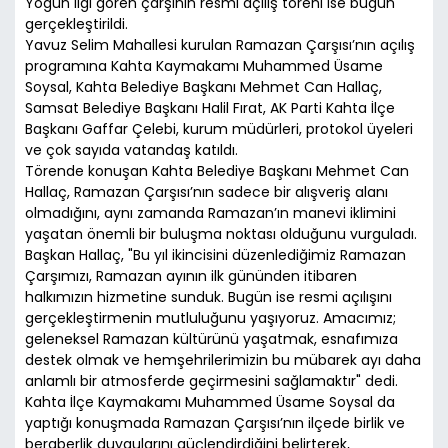
Yoğun ilgi gören çarşının resmi açılış töreni ise bugün
gerçekleştirildi.
Yavuz Selim Mahallesi kurulan Ramazan Çarşısı’nın açılış
programına Kahta Kaymakamı Muhammed Üsame
Soysal, Kahta Belediye Başkanı Mehmet Can Hallaç,
Samsat Belediye Başkanı Halil Fırat, AK Parti Kahta İlçe
Başkanı Gaffar Çelebi, kurum müdürleri, protokol üyeleri
ve çok sayıda vatandaş katıldı.
Törende konuşan Kahta Belediye Başkanı Mehmet Can
Hallaç, Ramazan Çarşısı’nın sadece bir alışveriş alanı
olmadığını, aynı zamanda Ramazan’ın manevi iklimini
yaşatan önemli bir buluşma noktası olduğunu vurguladı.
Başkan Hallaç, "Bu yıl ikincisini düzenlediğimiz Ramazan
Çarşımızı, Ramazan ayının ilk gününden itibaren
halkımızın hizmetine sunduk. Bugün ise resmi açılışını
gerçekleştirmenin mutluluğunu yaşıyoruz. Amacımız;
geleneksel Ramazan kültürünü yaşatmak, esnafımıza
destek olmak ve hemşehrilerimizin bu mübarek ayı daha
anlamlı bir atmosferde geçirmesini sağlamaktır" dedi.
Kahta İlçe Kaymakamı Muhammed Üsame Soysal da
yaptığı konuşmada Ramazan Çarşısı’nın ilçede birlik ve
beraberlik duygularını güçlendirdiğini belirterek,