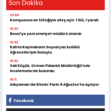
Son Dakika
23:59
Komşusuna av tüfeğiyle ateş açtı: 1 ölü, 1 yaralı
16:23
Besni’ye yeni emniyet müdürü atandı
15:32
Kahta Kaymakamı Soysal yaz kulübü
öğrencileriyle buluştu
15:32
Vali Küçük, Orman Fidanlık Müdürlüğü’nde
incelemelerde bulundu
15:11
Adıyaman’da Siteler Parkı 6 Ağustos’ta açılıyor
Facebook