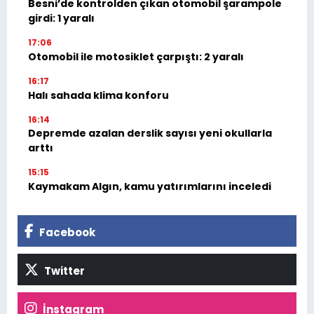
Besni’de kontrolden çıkan otomobil şarampole
girdi: 1 yaralı
17:06
Otomobil ile motosiklet çarpıştı: 2 yaralı
16:17
Halı sahada klima konforu
16:14
Depremde azalan derslik sayısı yeni okullarla
arttı
15:15
Kaymakam Algın, kamu yatırımlarını inceledi
Facebook
Twitter
İnstagram