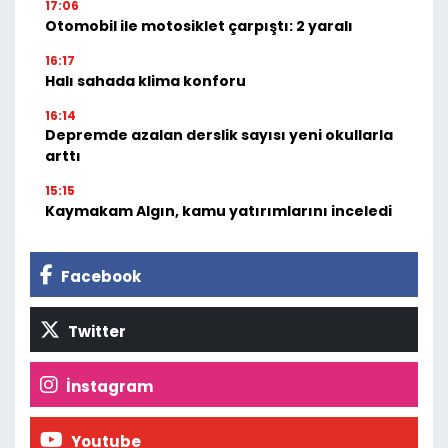
17:06
Otomobil ile motosiklet çarpıştı: 2 yaralı
16:17
Halı sahada klima konforu
16:14
Depremde azalan derslik sayısı yeni okullarla
arttı
15:15
Kaymakam Algın, kamu yatırımlarını inceledi
Facebook
Twitter
İnstagram
Youtube