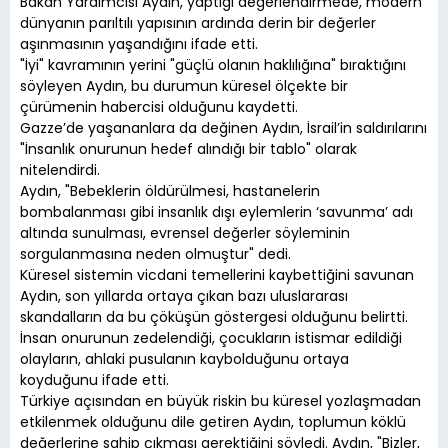
Bakan Yardımcısı Aydın, yaptığı değerlendirmede, modern
dünyanın parıltılı yapısının ardında derin bir değerler
aşınmasının yaşandığını ifade etti.
"İyi" kavramının yerini "güçlü olanın haklılığına" bıraktığını
söyleyen Aydın, bu durumun küresel ölçekte bir
çürümenin habercisi olduğunu kaydetti.
Gazze’de yaşananlara da değinen Aydın, İsrail’in saldırılarını
"İnsanlık onurunun hedef alındığı bir tablo" olarak
nitelendirdi.
Aydın, "Bebeklerin öldürülmesi, hastanelerin
bombalanması gibi insanlık dışı eylemlerin ‘savunma’ adı
altında sunulması, evrensel değerler söyleminin
sorgulanmasına neden olmuştur" dedi.
Küresel sistemin vicdani temellerini kaybettiğini savunan
Aydın, son yıllarda ortaya çıkan bazı uluslararası
skandalların da bu çöküşün göstergesi olduğunu belirtti.
İnsan onurunun zedelendiği, çocukların istismar edildiği
olayların, ahlaki pusulanın kaybolduğunu ortaya
koyduğunu ifade etti.
Türkiye açısından en büyük riskin bu küresel yozlaşmadan
etkilenmek olduğunu dile getiren Aydın, toplumun köklü
değerlerine sahip çıkması gerektiğini söyledi. Aydın, "Bizler,