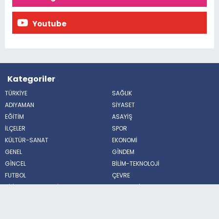
Youtube
Kategoriler
TÜRKİYE
SAĞLIK
ADIYAMAN
SİYASET
EĞİTİM
ASAYİŞ
İLÇELER
SPOR
KÜLTÜR-SANAT
EKONOMİ
GENEL
GÌNDEM
GÌNCEL
BİLİM-TEKNOLOJİ
FUTBOL
ÇEVRE
BİLİM VE TEKNOLOJİ
HABERDE İNSAN
POLİTİKA
MAGAZİN
Sosyal Medya