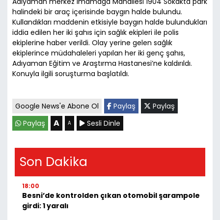
Adıyaman merkez İmamağa Mahallesi 1904 Sokakta park
halindeki bir araç içerisinde baygın halde bulundu.
Kullandıkları maddenin etkisiyle baygın halde bulundukları
iddia edilen her iki şahıs için sağlık ekipleri ile polis
ekiplerine haber verildi. Olay yerine gelen sağlık
ekiplerince müdahaleleri yapılan her iki genç şahıs,
Adıyaman Eğitim ve Araştırma Hastanesi’ne kaldırıldı.
Konuyla ilgili soruşturma başlatıldı.
Google News'e Abone Ol
Paylaş
Paylaş
A
Paylaş
Sesli Dinle
A
Son Dakika
18:00
Besni’de kontrolden çıkan otomobil şarampole
girdi: 1 yaralı