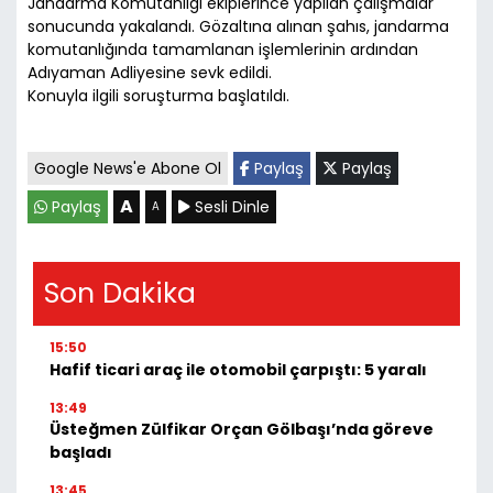
Jandarma Komutanlığı ekiplerince yapılan çalışmalar
sonucunda yakalandı. Gözaltına alınan şahıs, jandarma
komutanlığında tamamlanan işlemlerinin ardından
Adıyaman Adliyesine sevk edildi.
Konuyla ilgili soruşturma başlatıldı.
Google News'e Abone Ol
Paylaş
Paylaş
A
Paylaş
Sesli Dinle
A
Son Dakika
15:50
Hafif ticari araç ile otomobil çarpıştı: 5 yaralı
13:49
Üsteğmen Zülfikar Orçan Gölbaşı’nda göreve
başladı
13:45