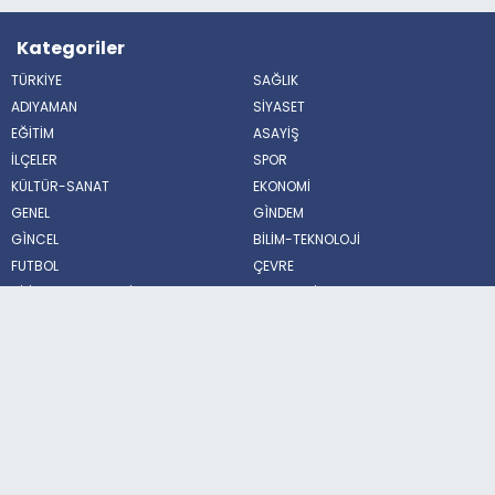
Kategoriler
TÜRKİYE
SAĞLIK
ADIYAMAN
SİYASET
EĞİTİM
ASAYİŞ
İLÇELER
SPOR
KÜLTÜR-SANAT
EKONOMİ
GENEL
GÌNDEM
GÌNCEL
BİLİM-TEKNOLOJİ
FUTBOL
ÇEVRE
BİLİM VE TEKNOLOJİ
HABERDE İNSAN
POLİTİKA
MAGAZİN
Sosyal Medya
© Bütün hakları saklıdır. Adıyaman Gündemi
Haber Yazılımı