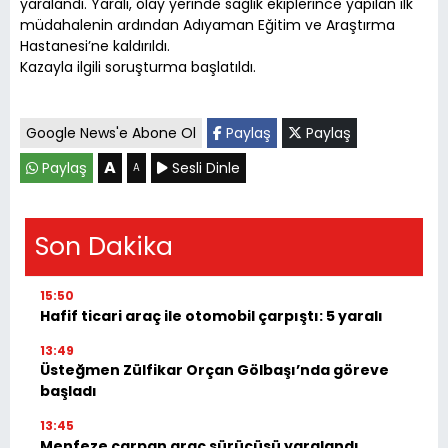
yaralandı. Yaralı, olay yerinde sağlık ekiplerince yapılan ilk
müdahalenin ardından Adıyaman Eğitim ve Araştırma
Hastanesi’ne kaldırıldı.
Kazayla ilgili soruşturma başlatıldı.
Google News'e Abone Ol
Paylaş
Paylaş
A
Paylaş
Sesli Dinle
A
Son Dakika
15:50
Hafif ticari araç ile otomobil çarpıştı: 5 yaralı
13:49
Üsteğmen Zülfikar Orçan Gölbaşı’nda göreve
başladı
13:45
Menfeze çarpan araç sürücüsü yaralandı