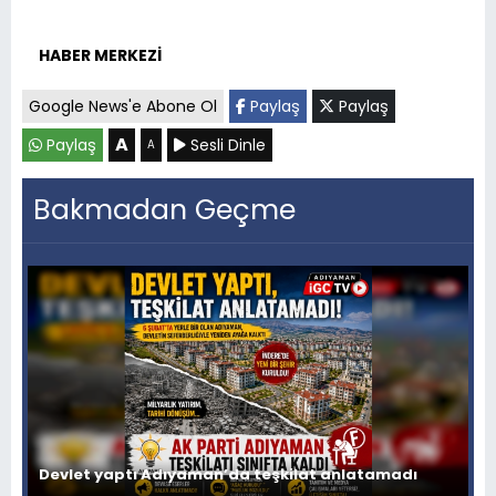
HABER MERKEZİ
Google News'e Abone Ol
Paylaş
Paylaş
A
Paylaş
Sesli Dinle
A
Bakmadan Geçme
Devlet yaptı Adıyaman’da teşkilat anlatamadı