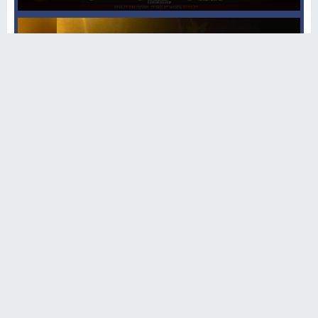
İki otomobil çarpıştı: 1 yaralı
Bakan yardımcısı Aydın: Birlik ve Kardeşlik