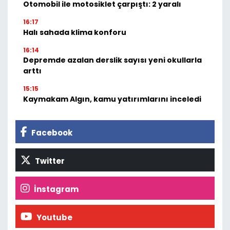
Otomobil ile motosiklet çarpıştı: 2 yaralı
16:17
Halı sahada klima konforu
16:14
Depremde azalan derslik sayısı yeni okullarla
arttı
15:15
Kaymakam Algın, kamu yatırımlarını inceledi
Facebook
Twitter
İnstagram
Youtube