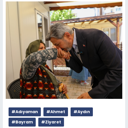
#Adıyaman
#Ahmet
#Aydın
#Bayram
#Ziyaret