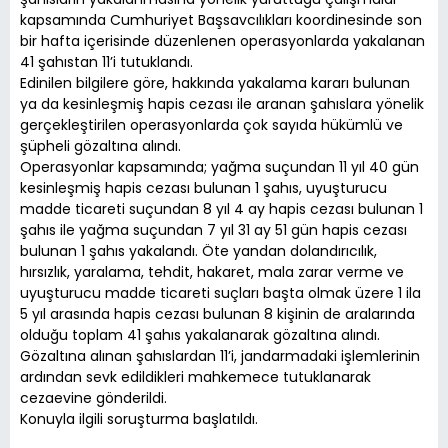
kapsamında Cumhuriyet Başsavcılıkları koordinesinde son
bir hafta içerisinde düzenlenen operasyonlarda yakalanan
41 şahıstan 11’i tutuklandı.
Edinilen bilgilere göre, hakkında yakalama kararı bulunan
ya da kesinleşmiş hapis cezası ile aranan şahıslara yönelik
gerçekleştirilen operasyonlarda çok sayıda hükümlü ve
şüpheli gözaltına alındı.
Operasyonlar kapsamında; yağma suçundan 11 yıl 40 gün
kesinleşmiş hapis cezası bulunan 1 şahıs, uyuşturucu
madde ticareti suçundan 8 yıl 4 ay hapis cezası bulunan 1
şahıs ile yağma suçundan 7 yıl 31 ay 51 gün hapis cezası
bulunan 1 şahıs yakalandı. Öte yandan dolandırıcılık,
hırsızlık, yaralama, tehdit, hakaret, mala zarar verme ve
uyuşturucu madde ticareti suçları başta olmak üzere 1 ila
5 yıl arasında hapis cezası bulunan 8 kişinin de aralarında
olduğu toplam 41 şahıs yakalanarak gözaltına alındı.
Gözaltına alınan şahıslardan 11’i, jandarmadaki işlemlerinin
ardından sevk edildikleri mahkemece tutuklanarak
cezaevine gönderildi.
Konuyla ilgili soruşturma başlatıldı.