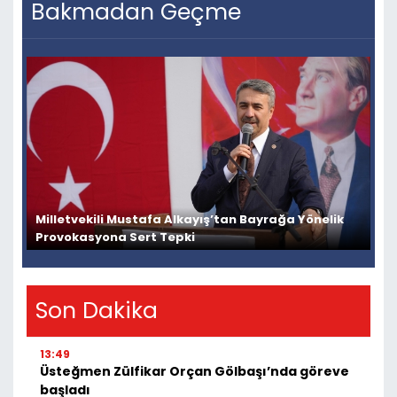
Bakmadan Geçme
Milletvekili Mustafa Alkayış’tan Bayrağa Yönelik
Provokasyona Sert Tepki
Son Dakika
13:49
Üsteğmen Zülfikar Orçan Gölbaşı’nda göreve
başladı