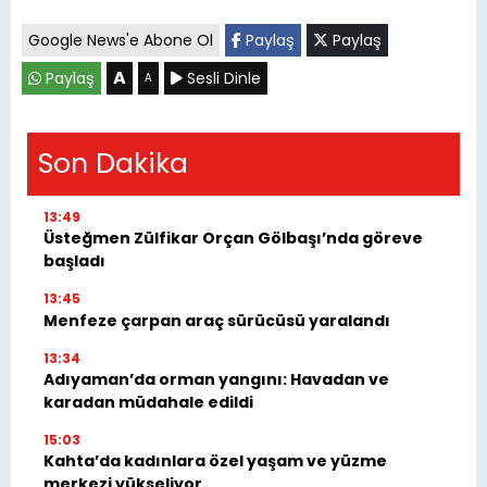
Google News'e Abone Ol
Paylaş
Paylaş
A
Paylaş
Sesli Dinle
A
Son Dakika
13:49
Üsteğmen Zülfikar Orçan Gölbaşı’nda göreve
başladı
13:45
Menfeze çarpan araç sürücüsü yaralandı
13:34
Adıyaman’da orman yangını: Havadan ve
karadan müdahale edildi
15:03
Kahta’da kadınlara özel yaşam ve yüzme
merkezi yükseliyor