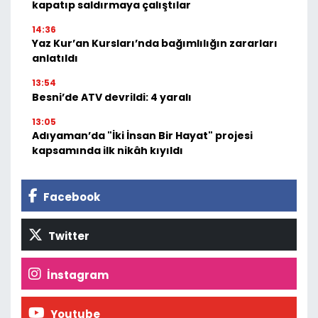
kapatıp saldırmaya çalıştılar
14:36
Yaz Kur’an Kursları’nda bağımlılığın zararları
anlatıldı
13:54
Besni’de ATV devrildi: 4 yaralı
13:05
Adıyaman’da "İki İnsan Bir Hayat" projesi
kapsamında ilk nikâh kıyıldı
Facebook
Twitter
İnstagram
Youtube