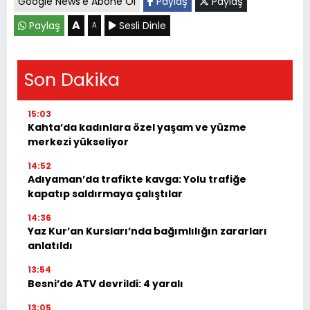
Google News'e Abone Ol
Paylaş
Paylaş
A
Paylaş
Sesli Dinle
A
Son Dakika
15:03
Kahta’da kadınlara özel yaşam ve yüzme
merkezi yükseliyor
14:52
Adıyaman’da trafikte kavga: Yolu trafiğe
kapatıp saldırmaya çalıştılar
14:36
Yaz Kur’an Kursları’nda bağımlılığın zararları
anlatıldı
13:54
Besni’de ATV devrildi: 4 yaralı
13:05