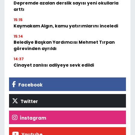
Depremde azalan derslik sayısı yeni okullarla
arttı
15:15
Kaymakam Algın, kamu yatırımlarını inceledi
15:14
Belediye Başkan Yardımcısı Mehmet Tırpan
görevinden ayrıldı
14:37
Cinayet zanlısı adliyeye sevk edildi
Facebook
Twitter
İnstagram
Youtube