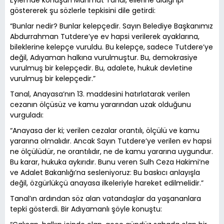
Eylemde konuşan Mahmut Tanal, ellerine aldığı ipi
göstererek şu sözlerle tepkisini dile getirdi:
“Bunlar nedir? Bunlar kelepçedir. Sayın Belediye Başkanımız
Abdurrahman Tutdere’ye ev hapsi verilerek ayaklarına,
bileklerine kelepçe vuruldu. Bu kelepçe, sadece Tutdere’ye
değil, Adıyaman halkına vurulmuştur. Bu, demokrasiye
vurulmuş bir kelepçedir. Bu, adalete, hukuk devletine
vurulmuş bir kelepçedir.”
Tanal, Anayasa’nın 13. maddesini hatırlatarak verilen
cezanın ölçüsüz ve kamu yararından uzak olduğunu
vurguladı:
“Anayasa der ki; verilen cezalar orantılı, ölçülü ve kamu
yararına olmalıdır. Ancak Sayın Tutdere’ye verilen ev hapsi
ne ölçülüdür, ne orantılıdır, ne de kamu yararına uygundur.
Bu karar, hukuka aykırıdır. Bunu veren Sulh Ceza Hakimi’ne
ve Adalet Bakanlığı’na sesleniyoruz: Bu baskıcı anlayışla
değil, özgürlükçü anayasa ilkeleriyle hareket edilmelidir.”
Tanal’ın ardından söz alan vatandaşlar da yaşananlara
tepki gösterdi. Bir Adıyamanlı şöyle konuştu: