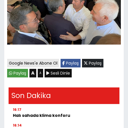
Google News'e Abone Ol
Paylaş
Paylaş
A
Paylaş
Sesli Dinle
A
Son Dakika
16:17
Halı sahada klima konforu
16:14