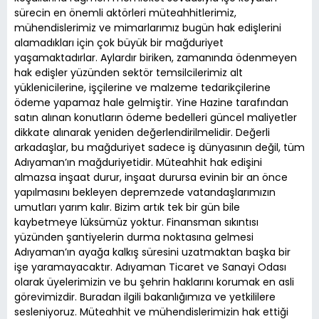
sürecin en önemli aktörleri müteahhitlerimiz,
mühendislerimiz ve mimarlarımız bugün hak edişlerini
alamadıkları için çok büyük bir mağduriyet
yaşamaktadırlar. Aylardır biriken, zamanında ödenmeyen
hak edişler yüzünden sektör temsilcilerimiz alt
yüklenicilerine, işçilerine ve malzeme tedarikçilerine
ödeme yapamaz hale gelmiştir. Yine Hazine tarafından
satın alınan konutların ödeme bedelleri güncel maliyetler
dikkate alınarak yeniden değerlendirilmelidir. Değerli
arkadaşlar, bu mağduriyet sadece iş dünyasının değil, tüm
Adıyaman’ın mağduriyetidir. Müteahhit hak edişini
almazsa inşaat durur, inşaat durursa evinin bir an önce
yapılmasını bekleyen depremzede vatandaşlarımızın
umutları yarım kalır. Bizim artık tek bir gün bile
kaybetmeye lüksümüz yoktur. Finansman sıkıntısı
yüzünden şantiyelerin durma noktasına gelmesi
Adıyaman’ın ayağa kalkış süresini uzatmaktan başka bir
işe yaramayacaktır. Adıyaman Ticaret ve Sanayi Odası
olarak üyelerimizin ve bu şehrin haklarını korumak en asli
görevimizdir. Buradan ilgili bakanlığımıza ve yetkililere
sesleniyoruz. Müteahhit ve mühendislerimizin hak ettiği