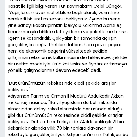
Hasat ile ilgili bilgi veren Tut Kaymakamı Celal Güngör,
"Yağışlara, mevsimsel etkilere bağlı olarak, verimli ve
bereketli bir üretim sezonu bekliyoruz. Ayrıca bu sene
yine Sanayi Bakanlığımızın İpekyolu Kalkınma Ajansı eş
finansmanıyla birlikte dut ayıklama ve paketleme tesisini
ilçemize kazandırdık. Çok yakın bir zamanda açılışını
gerçekleştireceğiz. Üretilen dutların hem pazar payını
hem de ekonomik değerini yükseltecek şekilde
çiftçimizin ekonomik kalkınmasını destekleyecek şekilde
bir üretim modeliyle ürün kalitesini ve fiyatını arttırmaya
yönelik çalışmalarımız devam edecek" dedi.
"Dut ürünümüzün rekoltesinde ciddi şekilde artışlar
bekliyoruz"
Adıyaman Tarım ve Orman İl Müdürü Abdulkadir Akkan
ise konuşmasında, "Bu yıl yağışların da bol miktarda
olmasından dolayı rekoltelerimizde her üründe olduğu
gibi dut ürünümüzün rekoltesinde ciddi şekilde artışlar
bekliyoruz. Dut üretimi Türkiye’de 74 ilde yaklaşık 21 bin
dekarlık bir alanda yıllık 70 bin tonlara dayanan bir
rekolteyle gerçekleştiriliyor. Adıyaman’ımızın Tut ilçesi bu