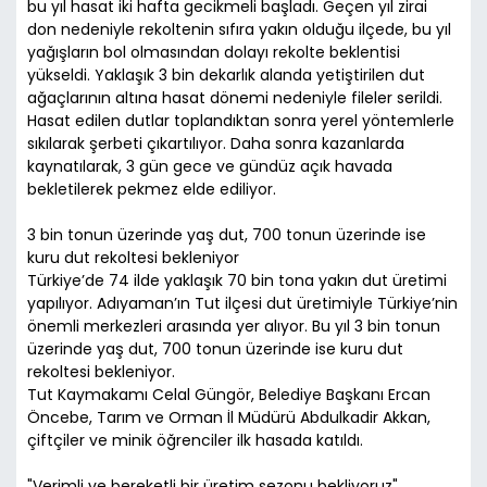
bu yıl hasat iki hafta gecikmeli başladı. Geçen yıl zirai
don nedeniyle rekoltenin sıfıra yakın olduğu ilçede, bu yıl
yağışların bol olmasından dolayı rekolte beklentisi
yükseldi. Yaklaşık 3 bin dekarlık alanda yetiştirilen dut
ağaçlarının altına hasat dönemi nedeniyle fileler serildi.
Hasat edilen dutlar toplandıktan sonra yerel yöntemlerle
sıkılarak şerbeti çıkartılıyor. Daha sonra kazanlarda
kaynatılarak, 3 gün gece ve gündüz açık havada
bekletilerek pekmez elde ediliyor.
3 bin tonun üzerinde yaş dut, 700 tonun üzerinde ise
kuru dut rekoltesi bekleniyor
Türkiye’de 74 ilde yaklaşık 70 bin tona yakın dut üretimi
yapılıyor. Adıyaman’ın Tut ilçesi dut üretimiyle Türkiye’nin
önemli merkezleri arasında yer alıyor. Bu yıl 3 bin tonun
üzerinde yaş dut, 700 tonun üzerinde ise kuru dut
rekoltesi bekleniyor.
Tut Kaymakamı Celal Güngör, Belediye Başkanı Ercan
Öncebe, Tarım ve Orman İl Müdürü Abdulkadir Akkan,
çiftçiler ve minik öğrenciler ilk hasada katıldı.
"Verimli ve bereketli bir üretim sezonu bekliyoruz"