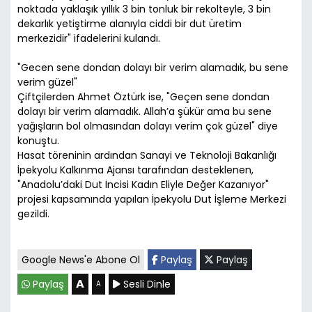
noktada yaklaşık yıllık 3 bin tonluk bir rekolteyle, 3 bin
dekarlık yetiştirme alanıyla ciddi bir dut üretim
merkezidir" ifadelerini kulandı.
"Gecen sene dondan dolayı bir verim alamadık, bu sene
verim güzel"
Çiftçilerden Ahmet Öztürk ise, "Geçen sene dondan
dolayı bir verim alamadık. Allah’a şükür ama bu sene
yağışların bol olmasından dolayı verim çok güzel" diye
konuştu.
Hasat töreninin ardından Sanayi ve Teknoloji Bakanlığı
İpekyolu Kalkınma Ajansı tarafından desteklenen,
"Anadolu’daki Dut İncisi Kadın Eliyle Değer Kazanıyor"
projesi kapsamında yapılan İpekyolu Dut İşleme Merkezi
gezildi.
Google News'e Abone Ol
Paylaş
Paylaş
A
Paylaş
Sesli Dinle
A