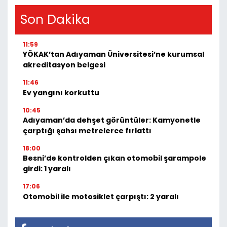
Son Dakika
11:59
YÖKAK’tan Adıyaman Üniversitesi’ne kurumsal
akreditasyon belgesi
11:46
Ev yangını korkuttu
10:45
Adıyaman’da dehşet görüntüler: Kamyonetle
çarptığı şahsı metrelerce fırlattı
18:00
Besni’de kontrolden çıkan otomobil şarampole
girdi: 1 yaralı
17:06
Otomobil ile motosiklet çarpıştı: 2 yaralı