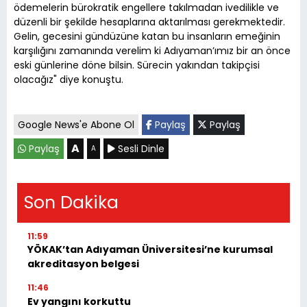
ödemelerin bürokratik engellere takılmadan ivedilikle ve
düzenli bir şekilde hesaplarına aktarılması gerekmektedir.
Gelin, gecesini gündüzüne katan bu insanların emeğinin
karşılığını zamanında verelim ki Adıyaman’ımız bir an önce
eski günlerine döne bilsin. Sürecin yakından takipçisi
olacağız" diye konuştu.
Google News'e Abone Ol
Paylaş
Paylaş
A
Paylaş
Sesli Dinle
A
Son Dakika
11:59
YÖKAK’tan Adıyaman Üniversitesi’ne kurumsal
akreditasyon belgesi
11:46
Ev yangını korkuttu