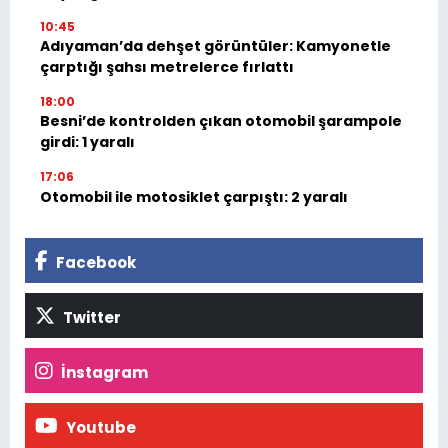
10:45
Adıyaman’da dehşet görüntüler: Kamyonetle
çarptığı şahsı metrelerce fırlattı
18:00
Besni’de kontrolden çıkan otomobil şarampole
girdi: 1 yaralı
17:06
Otomobil ile motosiklet çarpıştı: 2 yaralı
Facebook
Twitter
İnstagram
Youtube