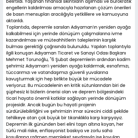
belirtildi. Yaşanan finansal sıkıntıların aşılması ve bürokratik
engellerin kaldırılması amacıyla hazırlanan çözüm önerileri
de basın mensupları aracılığıyla yetkililere ve kamuoyuna
aktarıldı.
Toplantıda, depremle sarsılan Adıyaman’ın yeniden ayağa
kalkabilmesi için yerinde dönüşüm çalışmalarına ivme
kazandırılması ve müteahhitlerin taleplerinin karşılık
bulması gerektiği çağrısında bulunuldu. Yapılan toplantıyla
ilgili konuşan Adıyaman Ticaret ve Sanayi Odası Başkanı
Mehmet Torunoğlu, "6 Şubat depremlerin ardından kadim
şehrimiz Adıyaman’ı yeniden ayağa kaldırmak, esnafımızı,
tüccarımızı ve vatandaşımızı güvenli yuvalarına
kavuşturmak için hep birlikte büyük bir mücadele
veriyoruz. Bu mücadelenin en kritik sütunlarından biri de
şüphesiz ki bizlerin önerisi olan ve deprem bölgesindeki
ticari hayata önemli katkılar sağlayan yerinde dönüşüm
projesidir. Ancak bugün bu hayati projenin
sürdürülebilirliğini ve şehrimizin imar sürecini ciddi şekilde
tehlikeye atan çok büyük bir tıkanıklıkla karşı karşıyayız.
Depremin ilk gününden beri elini taşın altına koyan, her
türlü mali riske, enflasyonist baskıya ve zorlu saha
koşullarına rağmen memleket sevdasıyla işe koyulan