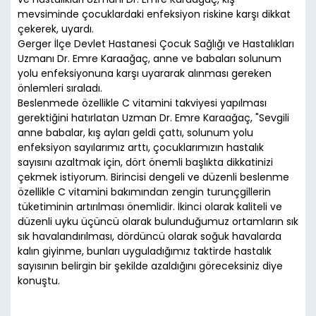
mevsiminde çocuklardaki enfeksiyon riskine karşı dikkat
çekerek, uyardı.
Gerger İlçe Devlet Hastanesi Çocuk Sağlığı ve Hastalıkları
Uzmanı Dr. Emre Karaağaç, anne ve babaları solunum
yolu enfeksiyonuna karşı uyararak alınması gereken
önlemleri sıraladı.
Beslenmede özellikle C vitamini takviyesi yapılması
gerektiğini hatırlatan Uzman Dr. Emre Karaağaç, "Sevgili
anne babalar, kış ayları geldi çattı, solunum yolu
enfeksiyon sayılarımız arttı, çocuklarımızın hastalık
sayısını azaltmak için, dört önemli başlıkta dikkatinizi
çekmek istiyorum. Birincisi dengeli ve düzenli beslenme
özellikle C vitamini bakımından zengin turunçgillerin
tüketiminin artırılması önemlidir. İkinci olarak kaliteli ve
düzenli uyku üçüncü olarak bulunduğumuz ortamların sık
sık havalandırılması, dördüncü olarak soğuk havalarda
kalın giyinme, bunları uyguladığımız taktirde hastalık
sayısının belirgin bir şekilde azaldığını göreceksiniz diye
konuştu.