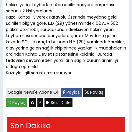
hakimiyetini kaybeden otomobilin bariyere çarpması
sonucu 2 kişi yaralandı.
Kaza, Kahta- Siverek Karayolu üzerinde meydana geldi.
Edinilen bilgiye göre, E.D (29) yönetimindeki 02 AEV 502
plakalı otomobil, sürücüsünün direksiyon hakimiyetini
kaybetmesi sonucu bariyerlere çarptı. Meydana gelen
kazada E.D., ile araçta bulunan H.Y (29) yaralandı. Yaralılar,
olay yerine gelen sağlık ekiplerince yapılan ilk müdahalenin
ardından Kahta Devlet Hastanesine kaldırıldı. Burada
tedavileri devam eden yaralıların sağlık durumlarının iyi
olduğu öğrenildi.
Kazayla ilgili soruşturma sürüyor.
Google News'e Abone Ol
Paylaş
Paylaş
A
Paylaş
Sesli Dinle
A
Son Dakika