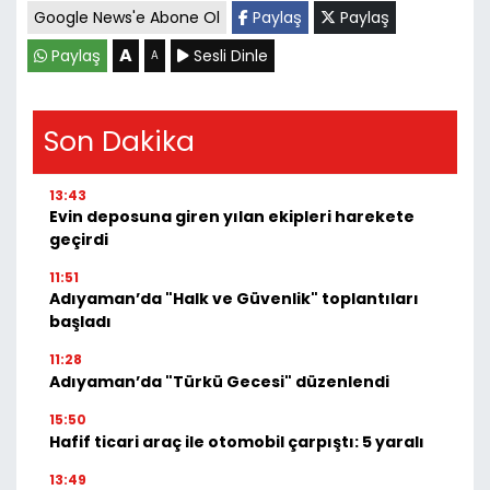
Google News'e Abone Ol
Paylaş
Paylaş
A
Paylaş
Sesli Dinle
A
Son Dakika
13:43
Evin deposuna giren yılan ekipleri harekete
geçirdi
11:51
Adıyaman’da "Halk ve Güvenlik" toplantıları
başladı
11:28
Adıyaman’da "Türkü Gecesi" düzenlendi
15:50
Hafif ticari araç ile otomobil çarpıştı: 5 yaralı
13:49