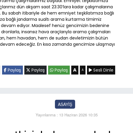
urtarma çalışmalarımız başladı. Emniyet teşkilatımıza
ıçlarımız dün akşam saat 23:30’lara kadar çalışmalarına
Bu sabah itibariyle de hem emniyet teşkilatımıza bağlı
a bağlı jandarma sualtı arama kurtarma timimiz
la devam ediyor. Maalesef henüz gencimizin bedenine
dronlarla, insansız hava araçlarıyla arama çalışmaları
radan, hem havadan, hem de sudan devletimizin bütün
a devam edeceğiz. En kısa zamanda gencimize ulaşmayı
A
Paylaş
Paylaş
Paylaş
Sesli Dinle
A
ASAYİŞ
Yayınlanma : 13 Haziran 2026 10:35