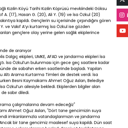
bağlı Kızılin Köyü Tarihi Kızılin Köprüsü mevkiindeki Göksu
A. (17), Hasan G. (20), Ali Y. (19) ve İsa Özkul (20)
ıntıya kapıldı. Gençlerin su içerisinde çırpındığını gören
Y. ve Vakıf A’yı kurtarmış İsa Özkul ise gözden
ılan gençlere olay yerine gelen sağlık ekiplerince
ünde de aranıyor
s Dalgıç ekipleri, UMKE, AFAD ve jandarma ekipleri İsa
tı. İsa Özkul’un bulunması için gece geç saatlere kadar
ününde de sabahın erken saatlerinde başladı. Yapılan
Altı Arama Kurtarma Timleri de destek verdi. İsa
 olurken Besni Kaymakamı Ahmet Oğuz Aslan, Belediye
a Özkul’un ailesiyle bekledi. Ekiplerden bilgiler alan
e sabır diledi.
tarama çalışmalarına devam edeceğiz"
makamı Ahmet Oğuz Aslan, "Dört tane gencimizin suya
i kendi imkanlarımızla vatandaşlarımızın ve jandarma
k. Ancak bir tane gencimiz maalesef suya kapıldı. Dün saat