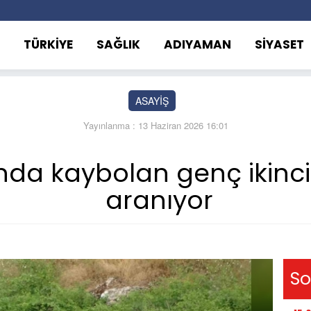
TÜRKİYE
SAĞLIK
ADIYAMAN
SİYASET
ASAYİŞ
Yayınlanma : 13 Haziran 2026 16:01
nda kaybolan genç ikinc
aranıyor
So