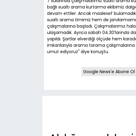
7 sularında çalışmalarımız sualtı arama k
bağlı sualtı arama kurtarma ekibimiz dalg
devam ettiler. Ancak maalesef bulamadık. 
sualtı arama timimiz hem de jandarmamız
çalışmalarına başladı. Çalışmalarımız ha
ulaşamadık. Ayrıca sabah 04.30’larında da 
yapıldı. Şartlar elverdiği ölçüde hem ka
imkanlarıyla arama tarama çalışmaların
umut ediyoruz" diye konuştu.
Google News'e Abone Ol