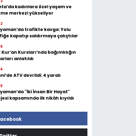
03
ta’da kadınlara özel yaşam ve
zme merkezi yükseliyor
52
yaman’da trafikte kavga: Yolu
fiğe kapatıp saldırmaya çalıştılar
36
 Kur’an Kursları’nda bağımlılığın
arları anlatıldı
54
ni’de ATV devrildi: 4 yaralı
05
yaman’da "İki İnsan Bir Hayat"
jesi kapsamında ilk nikâh kıyıldı
acebook
Twitter