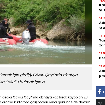
15:
Kah
yü
14:
Adı
tra
14:
Yaz
zar
13:
Bes
13:
Adı
lemek için girdiği Göksu Çayı’nda akıntıya
pro
sa Özkul’u bulmak için b
F
n girdiği Göksu Çayı’nda akıntıya kapılarak kaybolan 20
ılan arama kurtarma çalışmaları ikinci gününde de devam