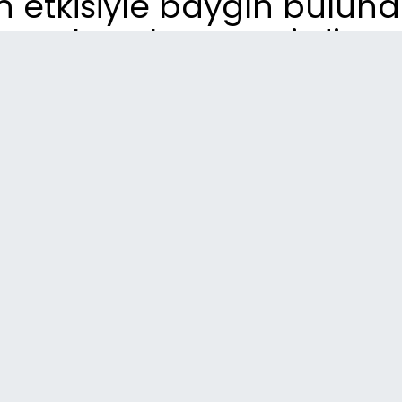
 etkisiyle baygın buluna
harekete geçirdi
So
15:
Ka
yü
14:
Ad
tra
14:
Yaz
zar
13: