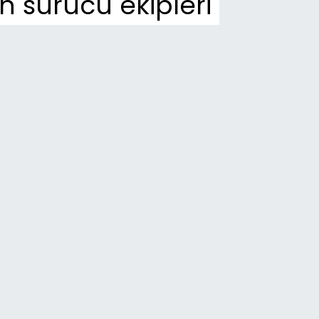
n sürücü ekipleri
n Dakika
03
hta’da kadınlara özel yaşam ve
zme merkezi yükseliyor
52
ıyaman’da trafikte kavga: Yolu
fiğe kapatıp saldırmaya çalıştılar
36
 Kur’an Kursları’nda bağımlılığın
arları anlatıldı
54