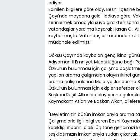
ediyor.
Edinilen bilgilere göre olay, Besni ilçesine 
Çayı’nda meydana geldi. İddiaya göre, Vakıf 
serinlemek amacıyla suya girdikten sonra ak
vatandaşlar yardıma koşarak Hasan G., Ali 
kaybolmuştu. Vatandaşlar tarafından kurtar
müdahale edilmişti.
Göksu Çayı’nda kaybolan genç ikinci gün
Adıyaman İl Emniyet Müdürlüğüne bağlı Poli
Özkul’un bulunması için çalışma başlatmış
yapılan arama çalışmaları olayın ikinci g
arama çalışmalarına Malatya Jandarma Su 
Özkul’un bulunması için ekipler seferber
Başkanı Reşit Alkan’da olay yerine gelerek İs
Kaymakam Aslan ve Başkan Alkan, ailelere d
"Devletimizin bütün imkanlarıyla arama 
Çalışmalarla ilgili bilgi veren Besni Kay
kapıldığı ihbarını aldık. Üç tane gencimiz
teşkilatımızın imkanlarıyla sudan çıkarttı