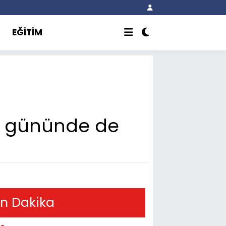
EĞİTİM
i gününde de
n Dakika