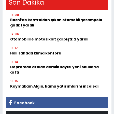
Son Dakika
18:00
Besni’de kontrolden çıkan otomobil şarampole
girdi: 1 yaralı
17:06
Otomobil ile motosiklet çarpıştı: 2 yaralı
16:17
Halı sahada klima konforu
16:14
Depremde azalan derslik sayısı yeni okullarla
arttı
15:15
Kaymakam Algın, kamu yatırımlarını inceledi
Facebook