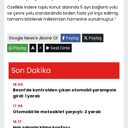
Özellikle İndere toplu konut alanında 5 ayrı bağlantı yolu
ve çevre yolu standardında birden fazla yol inşa edilmiş,
tamamı bitirilerek milletimizin hizmetine sunulmuştur.”
Google News'e Abone Ol
Paylaş
Paylaş
A
Paylaş
Sesli Dinle
A
Son Dakika
18:00
Besni’de kontrolden çıkan otomobil şarampole
girdi: 1 yaralı
17:06
Otomobil ile motosiklet çarpıştı: 2 yaralı
16:17
Halı sahada klima konforu