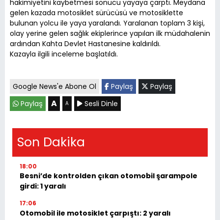
hakimiyetini kaybetmesi sonucu yayaya çarptı. Meydana
gelen kazada motosiklet sürücüsü ve motosiklette
bulunan yolcu ile yaya yaralandı. Yaralanan toplam 3 kişi,
olay yerine gelen sağlık ekiplerince yapılan ilk müdahalenin
ardından Kahta Devlet Hastanesine kaldırıldı.
Kazayla ilgili inceleme başlatıldı.
Google News'e Abone Ol
Paylaş
Paylaş
A
Paylaş
Sesli Dinle
A
Son Dakika
18:00
Besni’de kontrolden çıkan otomobil şarampole
girdi: 1 yaralı
17:06
Otomobil ile motosiklet çarpıştı: 2 yaralı