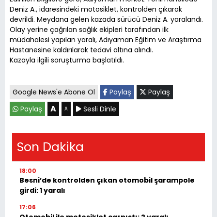
Deniz A., idaresindeki motosiklet, kontrolden çıkarak
devrildi. Meydana gelen kazada sürücü Deniz A. yaralandı.
Olay yerine çağrılan sağlık ekipleri tarafından ilk
müdahalesi yapılan yaralı, Adıyaman Eğitim ve Araştırma
Hastanesine kaldırılarak tedavi altına alındı.
Kazayla ilgili soruşturma başlatıldı.
Google News'e Abone Ol
Paylaş
Paylaş
A
Paylaş
Sesli Dinle
A
Son Dakika
18:00
Besni’de kontrolden çıkan otomobil şarampole
girdi: 1 yaralı
17:06
Otomobil ile motosiklet çarpıştı: 2 yaralı