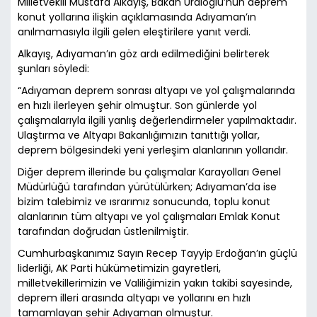
Milletvekili Mustafa Alkayış, Bakan Uraloğlu’nun deprem
konut yollarına ilişkin açıklamasında Adıyaman’ın
anılmamasıyla ilgili gelen eleştirilere yanıt verdi.
Alkayış, Adıyaman’ın göz ardı edilmediğini belirterek
şunları söyledi:
“Adıyaman deprem sonrası altyapı ve yol çalışmalarında
en hızlı ilerleyen şehir olmuştur. Son günlerde yol
çalışmalarıyla ilgili yanlış değerlendirmeler yapılmaktadır.
Ulaştırma ve Altyapı Bakanlığımızın tanıttığı yollar,
deprem bölgesindeki yeni yerleşim alanlarının yollarıdır.
Diğer deprem illerinde bu çalışmalar Karayolları Genel
Müdürlüğü tarafından yürütülürken; Adıyaman’da ise
bizim talebimiz ve ısrarımız sonucunda, toplu konut
alanlarının tüm altyapı ve yol çalışmaları Emlak Konut
tarafından doğrudan üstlenilmiştir.
Cumhurbaşkanımız Sayın Recep Tayyip Erdoğan’ın güçlü
liderliği, AK Parti hükümetimizin gayretleri,
milletvekillerimizin ve Valiliğimizin yakın takibi sayesinde,
deprem illeri arasında altyapı ve yollarını en hızlı
tamamlayan şehir Adıyaman olmuştur.