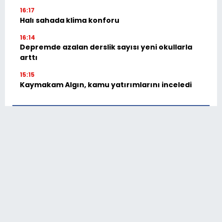
16:17
Halı sahada klima konforu
16:14
Depremde azalan derslik sayısı yeni okullarla
arttı
15:15
Kaymakam Algın, kamu yatırımlarını inceledi
Facebook
Twitter
İnstagram
Youtube