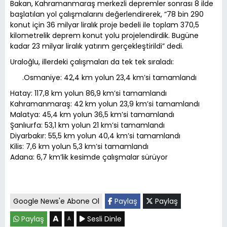
Bakan, Kahramanmaraş merkezli depremler sonrası 8 ilde
başlatılan yol çalışmalarını değerlendirerek, “78 bin 290
konut için 36 milyar liralık proje bedeli ile toplam 370,5
kilometrelik deprem konut yolu projelendirdik. Bugüne
kadar 23 milyar liralık yatırım gerçekleştirildi” dedi.
Uraloğlu, illerdeki çalışmaları da tek tek sıraladı:
.Osmaniye: 42,4 km yolun 23,4 km’si tamamlandı
Hatay: 117,8 km yolun 86,9 km’si tamamlandı
Kahramanmaraş: 42 km yolun 23,9 km’si tamamlandı
Malatya: 45,4 km yolun 36,5 km’si tamamlandı
Şanlıurfa: 53,1 km yolun 21 km’si tamamlandı
Diyarbakır: 55,5 km yolun 40,4 km’si tamamlandı
Kilis: 7,6 km yolun 5,3 km’si tamamlandı
Adana: 6,7 km’lik kesimde çalışmalar sürüyor
Google News'e Abone Ol
Paylaş
Paylaş
A
Paylaş
Sesli Dinle
A