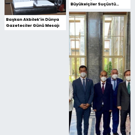
Büyükelçiler Suçüstü
Yakalanmıştır
Başkan Akbilek’in Dünya
Gazeteciler Günü Mesajı