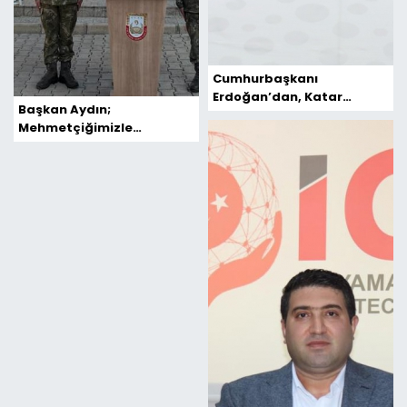
Cumhurbaşkanı
Erdoğan’dan, Katar
Başkan Aydın;
Dönüşü Önemli
Mehmetçiğimizle
Açıklamalar!
Vatanımızın Her Karış
Toprağı Güvendedir