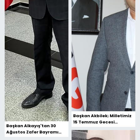
Başkan Akbilek; Milletimiz
15 Temmuz Gecesi
Başkan Alkayış'tan 30
Bayrağına Ve Vatanına
Ağustos Zafer Bayramı
Sahip Çıkmıştır
Mesajı