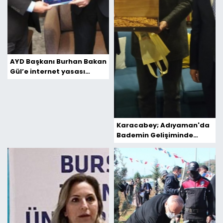
AYD Başkanı Burhan Bakan
Gül’e internet yasası
tekliflerini sundu
Karacabey; Adıyaman'da
Bademin Gelişiminde
Polat'ın Katkısı Büyük