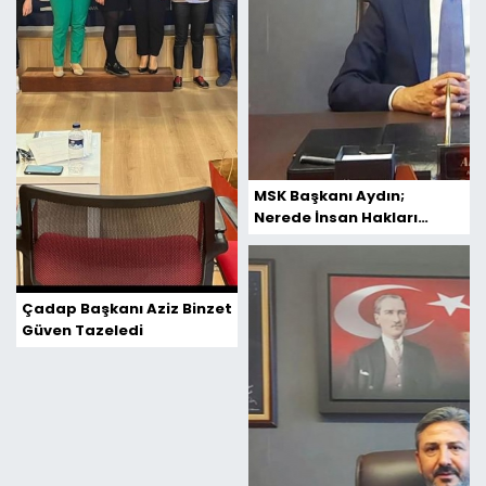
MSK Başkanı Aydın;
Nerede İnsan Hakları
Savunucuları
Çadap Başkanı Aziz Binzet
Güven Tazeledi