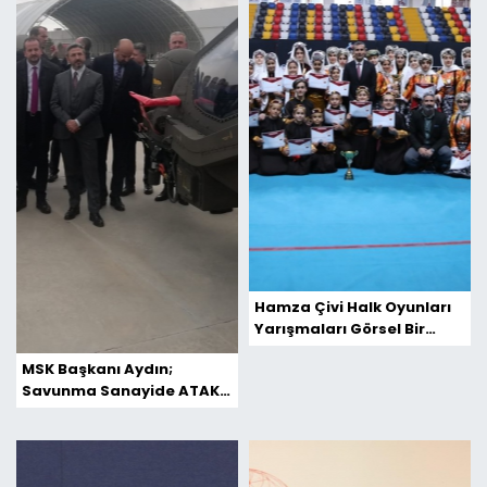
Hamza Çivi Halk Oyunları
Yarışmaları Görsel Bir
Şölene Dönüştü
MSK Başkanı Aydın;
Savunma Sanayide ATAK
üstüne ATAK yapanlara
selam olsun