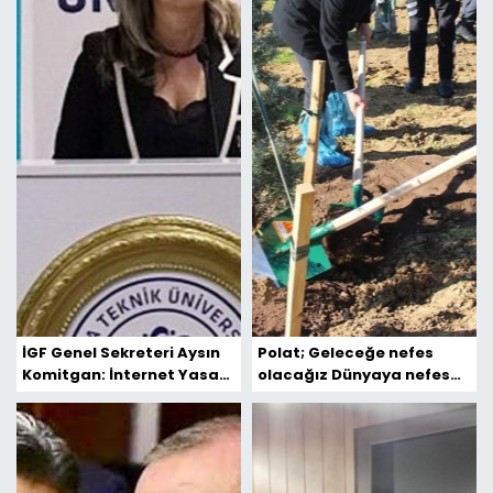
İGF Genel Sekreteri Aysın
Polat; Geleceğe nefes
Komitgan: İnternet Yasası
olacağız Dünyaya nefes
medyanın geleceği adına
olacağız
önemli adım