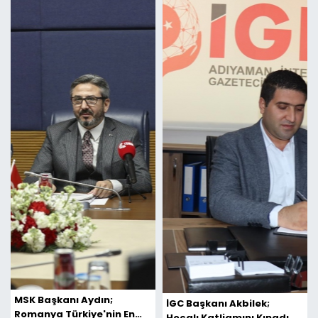
MSK Başkanı Aydın;
İGC Başkanı Akbilek;
Romanya Türkiye'nin En
Hocalı Katliamını Kınadı