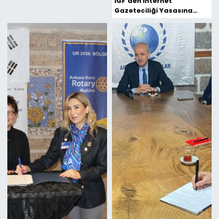
İGF'den İnternet
Gazeteciliği Yasasına
Tam Destek