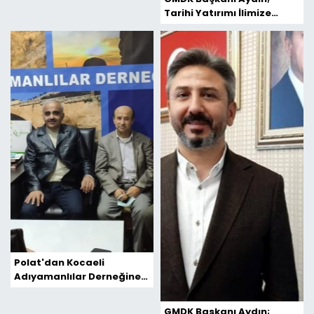
Tarihi Yatırımı İlimize
Kazandırmak İçin
Çalışıyoruz
Polat'dan Kocaeli
Adıyamanlılar Derneğine
Ziyaret
GMDK Başkanı Aydın;